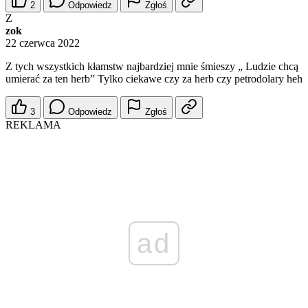
2
Odpowiedz
Zgłoś
Z
zok
22 czerwca 2022
Z tych wszystkich kłamstw najbardziej mnie śmieszy „ Ludzie chcą
umierać za ten herb” Tylko ciekawe czy za herb czy petrodolary heh
3
Odpowiedz
Zgłoś
REKLAMA
ad