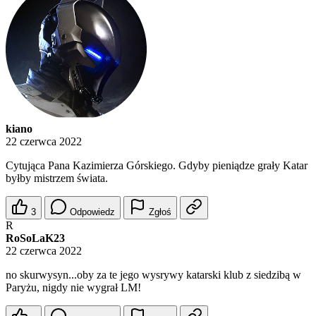
kiano
22 czerwca 2022
Cytująca Pana Kazimierza Górskiego. Gdyby pieniądze grały Katar
byłby mistrzem świata.
3
Odpowiedz
Zgłoś
R
RoSoLaK23
22 czerwca 2022
no skurwysyn...oby za te jego wysrywy katarski klub z siedzibą w
Paryżu, nigdy nie wygrał LM!