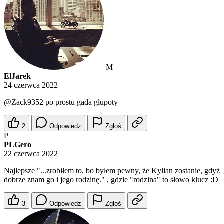
M
ElJarek
24 czerwca 2022
@Zack9352
po prostu gada głupoty
2
Odpowiedz
Zgłoś
P
PLGero
22 czerwca 2022
Najlepsze "...zrobiłem to, bo byłem pewny, że Kylian zostanie, gdyż
dobrze znam go i jego rodzinę." , gdzie "rodzina" to słowo klucz :D
3
Odpowiedz
Zgłoś