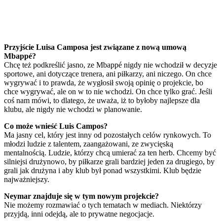
Przyjście Luisa Camposa jest związane z nową umową
Mbappé?
Chcę też podkreślić jasno, ze Mbappé nigdy nie wchodził w decyzje
sportowe, ani dotyczące trenera, ani piłkarzy, ani niczego. On chce
wygrywać i to prawda, że wygłosił swoją opinię o projekcie, bo
chce wygrywać, ale on w to nie wchodzi. On chce tylko grać. Jeśli
coś nam mówi, to dlatego, że uważa, iż to byłoby najlepsze dla
klubu, ale nigdy nie wchodzi w planowanie.
Co może wnieść Luis Campos?
Ma jasny cel, który jest inny od pozostałych celów rynkowych. To
młodzi ludzie z talentem, zaangażowani, ze zwycięską
mentalnością. Ludzie, którzy chcą umierać za ten herb. Chcemy być
silniejsi drużynowo, by piłkarze grali bardziej jeden za drugiego, by
grali jak drużyna i aby klub był ponad wszystkimi. Klub będzie
najważniejszy.
Neymar znajduje się w tym nowym projekcie?
Nie możemy rozmawiać o tych tematach w mediach. Niektórzy
przyjdą, inni odejdą, ale to prywatne negocjacje.