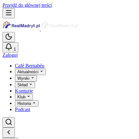
Przejdź do głównej treści
1
Zaloguj
Café Bernabéu
Aktualności
Wyniki
Skład
Kontuzje
Klub
Historia
Podcast