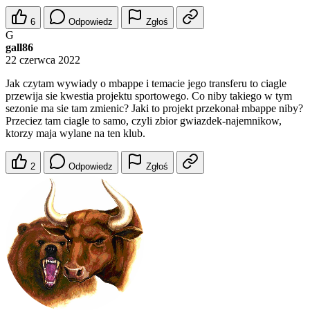
6
Odpowiedz
Zgłoś
G
gall86
22 czerwca 2022
Jak czytam wywiady o mbappe i temacie jego transferu to ciagle
przewija sie kwestia projektu sportowego. Co niby takiego w tym
sezonie ma sie tam zmienic? Jaki to projekt przekonał mbappe niby?
Przeciez tam ciagle to samo, czyli zbior gwiazdek-najemnikow,
ktorzy maja wylane na ten klub.
2
Odpowiedz
Zgłoś