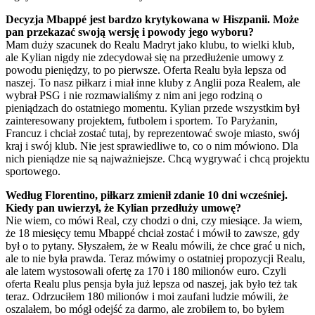
Decyzja Mbappé jest bardzo krytykowana w Hiszpanii. Może
pan przekazać swoją wersję i powody jego wyboru?
Mam duży szacunek do Realu Madryt jako klubu, to wielki klub,
ale Kylian nigdy nie zdecydował się na przedłużenie umowy z
powodu pieniędzy, to po pierwsze. Oferta Realu była lepsza od
naszej. To nasz piłkarz i miał inne kluby z Anglii poza Realem, ale
wybrał PSG i nie rozmawialiśmy z nim ani jego rodziną o
pieniądzach do ostatniego momentu. Kylian przede wszystkim był
zainteresowany projektem, futbolem i sportem. To Paryżanin,
Francuz i chciał zostać tutaj, by reprezentować swoje miasto, swój
kraj i swój klub. Nie jest sprawiedliwe to, co o nim mówiono. Dla
nich pieniądze nie są najważniejsze. Chcą wygrywać i chcą projektu
sportowego.
Według Florentino, piłkarz zmienił zdanie 10 dni wcześniej.
Kiedy pan uwierzył, że Kylian przedłuży umowę?
Nie wiem, co mówi Real, czy chodzi o dni, czy miesiące. Ja wiem,
że 18 miesięcy temu Mbappé chciał zostać i mówił to zawsze, gdy
był o to pytany. Słyszałem, że w Realu mówili, że chce grać u nich,
ale to nie była prawda. Teraz mówimy o ostatniej propozycji Realu,
ale latem wystosowali ofertę za 170 i 180 milionów euro. Czyli
oferta Realu plus pensja była już lepsza od naszej, jak było też tak
teraz. Odrzuciłem 180 milionów i moi zaufani ludzie mówili, że
oszalałem, bo mógł odejść za darmo, ale zrobiłem to, bo byłem