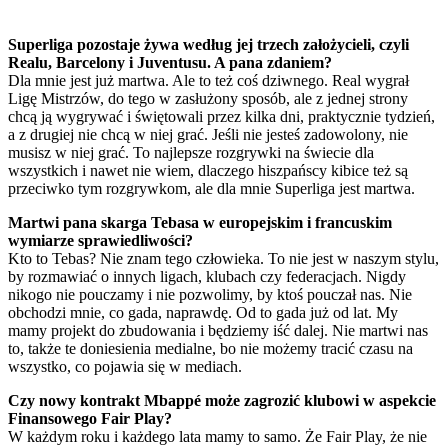
Superliga pozostaje żywa według jej trzech założycieli, czyli
Realu, Barcelony i Juventusu. A pana zdaniem?
Dla mnie jest już martwa. Ale to też coś dziwnego. Real wygrał
Ligę Mistrzów, do tego w zasłużony sposób, ale z jednej strony
chcą ją wygrywać i świętowali przez kilka dni, praktycznie tydzień,
a z drugiej nie chcą w niej grać. Jeśli nie jesteś zadowolony, nie
musisz w niej grać. To najlepsze rozgrywki na świecie dla
wszystkich i nawet nie wiem, dlaczego hiszpańscy kibice też są
przeciwko tym rozgrywkom, ale dla mnie Superliga jest martwa.
Martwi pana skarga Tebasa w europejskim i francuskim
wymiarze sprawiedliwości?
Kto to Tebas? Nie znam tego człowieka. To nie jest w naszym stylu,
by rozmawiać o innych ligach, klubach czy federacjach. Nigdy
nikogo nie pouczamy i nie pozwolimy, by ktoś pouczał nas. Nie
obchodzi mnie, co gada, naprawdę. Od to gada już od lat. My
mamy projekt do zbudowania i będziemy iść dalej. Nie martwi nas
to, także te doniesienia medialne, bo nie możemy tracić czasu na
wszystko, co pojawia się w mediach.
Czy nowy kontrakt Mbappé może zagrozić klubowi w aspekcie
Finansowego Fair Play?
W każdym roku i każdego lata mamy to samo. Że Fair Play, że nie