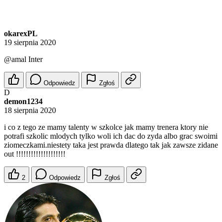
okarexPL
19 sierpnia 2020
@amal
Inter
Odpowiedz
Zgłoś
D
demon1234
18 sierpnia 2020
i co z tego ze mamy talenty w szkolce jak mamy trenera ktory nie
potrafi szkolic mlodych tylko woli ich dac do zyda albo grac swoimi
ziomeczkami.niestety taka jest prawda dlatego tak jak zawsze zidane
out !!!!!!!!!!!!!!!!!!!!
2
Odpowiedz
Zgłoś