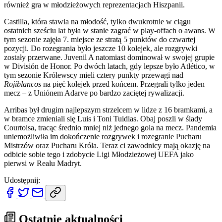
również gra w młodzieżowych reprezentacjach Hiszpanii.
Castilla, która stawia na młodość, tylko dwukrotnie w ciągu
ostatnich sześciu lat była w stanie zagrać w play-offach o awans. W
tym sezonie zajęła 7. miejsce ze stratą 5 punktów do czwartej
pozycji. Do rozegrania było jeszcze 10 kolejek, ale rozgrywki
zostały przerwane. Juvenil A natomiast dominował w swojej grupie
w División de Honor. Po dwóch latach, gdy lepsze było Atlético, w
tym sezonie Królewscy mieli cztery punkty przewagi nad
Rojiblancos
na pięć kolejek przed końcem. Przegrali tylko jeden
mecz – z Uniónem Adarve po bardzo zaciętej rywalizacji.
Arribas był drugim najlepszym strzelcem w lidze z 16 bramkami, a
w bramce zmieniali się Luis i Toni Tuidias. Obaj poszli w ślady
Courtoisa, tracąc średnio mniej niż jednego gola na mecz. Pandemia
uniemożliwiła im dokończenie rozgrywek i rozegranie Pucharu
Mistrzów oraz Pucharu Króla. Teraz ci zawodnicy mają okazję na
odbicie sobie tego i zdobycie Ligi Młodzieżowej UEFA jako
pierwsi w Realu Madryt.
Udostępnij:
Ostatnie aktualności