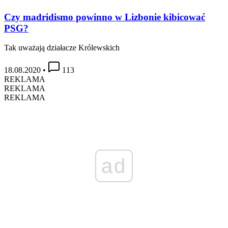
Czy madridismo powinno w Lizbonie kibicować
PSG?
Tak uważają działacze Królewskich
18.08.2020
•
113
REKLAMA
REKLAMA
REKLAMA
ad