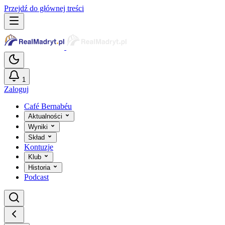
Przejdź do głównej treści
1
Zaloguj
Café Bernabéu
Aktualności
Wyniki
Skład
Kontuzje
Klub
Historia
Podcast