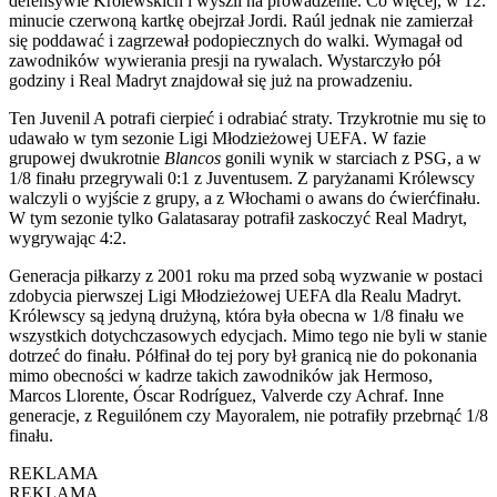
defensywie Królewskich i wyszli na prowadzenie. Co więcej, w 12.
minucie czerwoną kartkę obejrzał Jordi. Raúl jednak nie zamierzał
się poddawać i zagrzewał podopiecznych do walki. Wymagał od
zawodników wywierania presji na rywalach. Wystarczyło pół
godziny i Real Madryt znajdował się już na prowadzeniu.
Ten Juvenil A potrafi cierpieć i odrabiać straty. Trzykrotnie mu się to
udawało w tym sezonie Ligi Młodzieżowej UEFA. W fazie
grupowej dwukrotnie
Blancos
gonili wynik w starciach z PSG, a w
1/8 finału przegrywali 0:1 z Juventusem. Z paryżanami Królewscy
walczyli o wyjście z grupy, a z Włochami o awans do ćwierćfinału.
W tym sezonie tylko Galatasaray potrafił zaskoczyć Real Madryt,
wygrywając 4:2.
Generacja piłkarzy z 2001 roku ma przed sobą wyzwanie w postaci
zdobycia pierwszej Ligi Młodzieżowej UEFA dla Realu Madryt.
Królewscy są jedyną drużyną, która była obecna w 1/8 finału we
wszystkich dotychczasowych edycjach. Mimo tego nie byli w stanie
dotrzeć do finału. Półfinał do tej pory był granicą nie do pokonania
mimo obecności w kadrze takich zawodników jak Hermoso,
Marcos Llorente, Óscar Rodríguez, Valverde czy Achraf. Inne
generacje, z Reguilónem czy Mayoralem, nie potrafiły przebrnąć 1/8
finału.
REKLAMA
REKLAMA