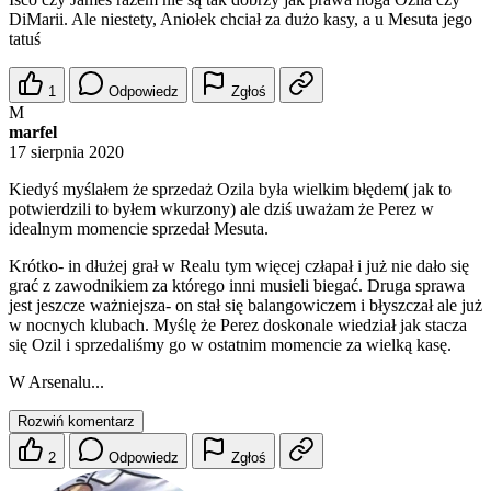
DiMarii. Ale niestety, Aniołek chciał za dużo kasy, a u Mesuta jego
tatuś
1
Odpowiedz
Zgłoś
M
marfel
17 sierpnia 2020
Kiedyś myślałem że sprzedaż Ozila była wielkim błędem( jak to
potwierdzili to byłem wkurzony) ale dziś uważam że Perez w
idealnym momencie sprzedał Mesuta.
Krótko- in dłużej grał w Realu tym więcej człapał i już nie dało się
grać z zawodnikiem za którego inni musieli biegać. Druga sprawa
jest jeszcze ważniejsza- on stał się balangowiczem i błyszczał ale już
w nocnych klubach. Myślę że Perez doskonale wiedział jak stacza
się Ozil i sprzedaliśmy go w ostatnim momencie za wielką kasę.
W Arsenalu...
Rozwiń komentarz
2
Odpowiedz
Zgłoś