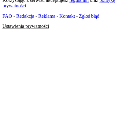
Korzystając z serwisu akceptujesz
regulamin
oraz
politykę
prywatności
.
FAQ
-
Redakcja
-
Reklama
-
Kontakt
-
Zgłoś błąd
Ustawienia prywatności