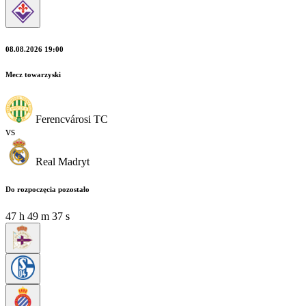
08.08.2026 19:00
Mecz towarzyski
Ferencvárosi TC
vs
Real Madryt
Do rozpoczęcia pozostało
47
h
49
m
35
s