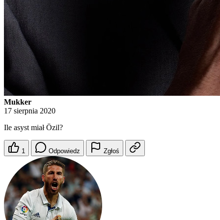
Mukker
17 sierpnia 2020
Ile asyst miał Özil?
1
Odpowiedz
Zgłoś