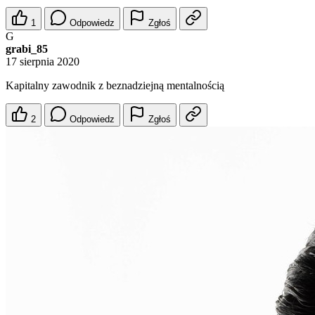
1
Odpowiedz
Zgłoś
G
grabi_85
17 sierpnia 2020
Kapitalny zawodnik z beznadziejną mentalnością
2
Odpowiedz
Zgłoś