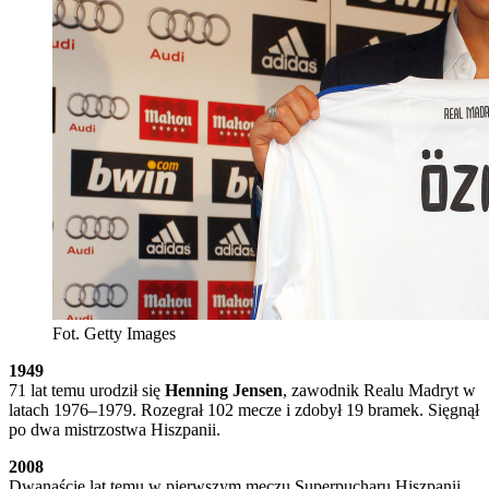
Fot. Getty Images
1949
71 lat temu urodził się
Henning Jensen
, zawodnik Realu Madryt w
latach 1976–1979. Rozegrał 102 mecze i zdobył 19 bramek. Sięgnął
po dwa mistrzostwa Hiszpanii.
2008
Dwanaście lat temu w pierwszym meczu Superpucharu Hiszpanii