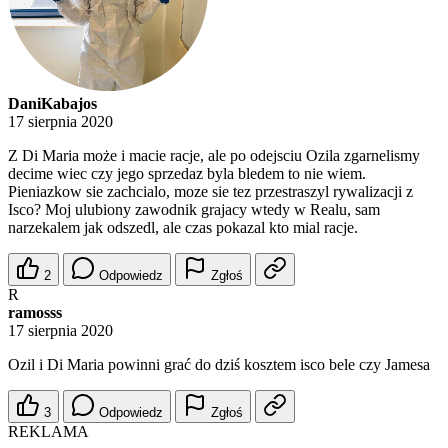
DaniKabajos
17 sierpnia 2020
Z Di Maria może i macie racje, ale po odejsciu Ozila zgarnelismy
decime wiec czy jego sprzedaz byla bledem to nie wiem.
Pieniazkow sie zachcialo, moze sie tez przestraszyl rywalizacji z
Isco? Moj ulubiony zawodnik grajacy wtedy w Realu, sam
narzekalem jak odszedl, ale czas pokazal kto mial racje.
2
Odpowiedz
Zgłoś
R
ramosss
17 sierpnia 2020
Ozil i Di Maria powinni grać do dziś kosztem isco bele czy Jamesa
3
Odpowiedz
Zgłoś
REKLAMA