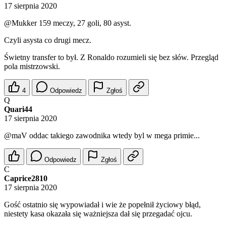
17 sierpnia 2020
@Mukker
159 meczy, 27 goli, 80 asyst.
Czyli asysta co drugi mecz.
Świetny transfer to był. Z Ronaldo rozumieli się bez słów. Przegląd
pola mistrzowski.
4
Odpowiedz
Zgłoś
Q
Quari44
17 sierpnia 2020
@maV
oddac takiego zawodnika wtedy byl w mega primie...
Odpowiedz
Zgłoś
C
Caprice2810
17 sierpnia 2020
Gość ostatnio się wypowiadał i wie że popełnił życiowy błąd,
niestety kasa okazała się ważniejsza dał się przegadać ojcu.