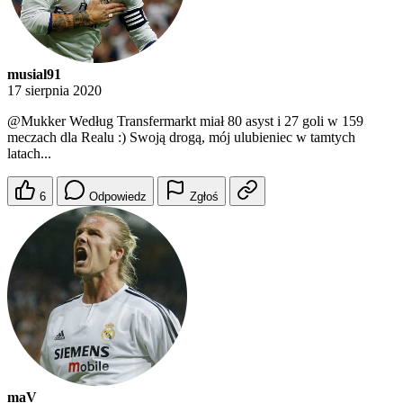
musial91
17 sierpnia 2020
@Mukker
Według Transfermarkt miał 80 asyst i 27 goli w 159
meczach dla Realu :) Swoją drogą, mój ulubieniec w tamtych
latach...
6
Odpowiedz
Zgłoś
maV