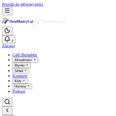
Przejdź do głównej treści
1
Zaloguj
Café Bernabéu
Aktualności
Wyniki
Skład
Kontuzje
Klub
Historia
Podcast