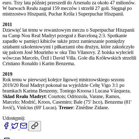
euro. Trzy lata później przeszedł do Arsenalu za około 47 milionów.
W barwach Realu zagrał 159 meczów i strzelił 27 goli. Sięgnął po
mistrzostwo Hiszpanii, Puchar Króla i Superpuchar Hiszpanii.
2011
Dziewięć lat temu w rewanżowym meczu o Superpuchar Hiszpanii
na Camp Nou Real Madryt przegrał z Barceloną 2:3. Spotkanie
zapadło w pamięci kibiców także przez zamieszanie pomiędzy
sztabami szkoleniowymi i piłkarzami obu drużyn, które zakończyło
się palcem José Mourinho w oku Tito Vilanovy. Z boiska wylecieli
wówczas Marcelo, Özil i David Villa. Gole dla Królewskich strzelili
Cristiano Ronaldo i Karim Benzema.
2019
Rok temu w pierwszej kolejce ligowej mistrzowskiego sezonu
2019/20 Real Madryt pokonał na wyjeździe Celtę Vigo 3:1 po
bramkach Karima Benzemy, Toniego Kroosa i Lucasa Vázqueza.
Sklad Realu Madryt
: Courtois; Odriozola, Varane, Ramos,
Marcelo; Modrić, Kroos, Casemiro; Bale (75' Isco), Benzema (81'
Jović), Vinícius (69' Lucas).
Trener
: Zinédine Zidane.
Udostępnij: