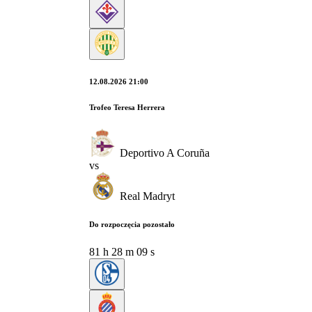
12.08.2026 21:00
Trofeo Teresa Herrera
Deportivo A Coruña
vs
Real Madryt
Do rozpoczęcia pozostało
81
h
28
m
08
s