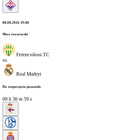
08.08.2026 19:00
Mecz towarzyski
Ferencvárosi TC
vs
Real Madryt
Do rozpoczęcia pozostało
09
h
30
m
58
s