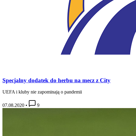
Specjalny dodatek do herbu na mecz z City
UEFA i kluby nie zapominają o pandemii
07.08.2020
•
9