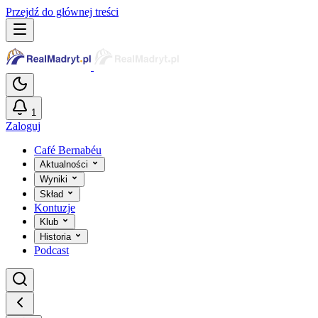
Przejdź do głównej treści
1
Zaloguj
Café Bernabéu
Aktualności
Wyniki
Skład
Kontuzje
Klub
Historia
Podcast