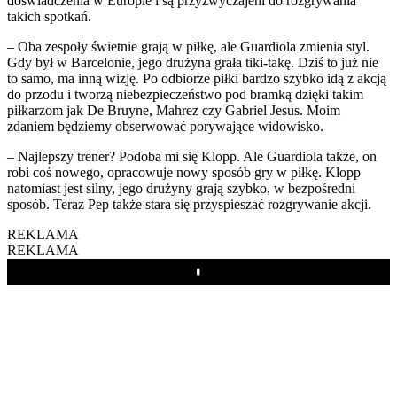
doświadczenia w Europie i są przyzwyczajeni do rozgrywania
takich spotkań.
– Oba zespoły świetnie grają w piłkę, ale Guardiola zmienia styl.
Gdy był w Barcelonie, jego drużyna grała tiki-takę. Dziś to już nie
to samo, ma inną wizję. Po odbiorze piłki bardzo szybko idą z akcją
do przodu i tworzą niebezpieczeństwo pod bramką dzięki takim
piłkarzom jak De Bruyne, Mahrez czy Gabriel Jesus. Moim
zdaniem będziemy obserwować porywające widowisko.
– Najlepszy trener? Podoba mi się Klopp. Ale Guardiola także, on
robi coś nowego, opracowuje nowy sposób gry w piłkę. Klopp
natomiast jest silny, jego drużyny grają szybko, w bezpośredni
sposób. Teraz Pep także stara się przyspieszać rozgrywanie akcji.
REKLAMA
REKLAMA
Play