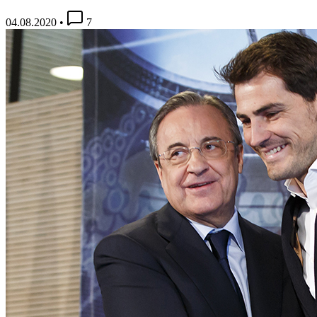
04.08.2020
•
7