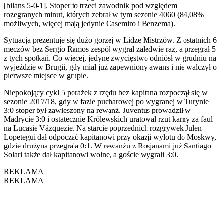
[bilans 5-0-1]. Stoper to trzeci zawodnik pod względem
rozegranych minut, których zebrał w tym sezonie 4060 (84,08%
możliwych, więcej mają jedynie Casemiro i Benzema).
Sytuacja prezentuje się dużo gorzej w Lidze Mistrzów. Z ostatnich 6
meczów bez Sergio Ramos zespół wygrał zaledwie raz, a przegrał 5
z tych spotkań. Co więcej, jedyne zwycięstwo odniósł w grudniu na
wyjeździe w Brugii, gdy miał już zapewniony awans i nie walczył o
pierwsze miejsce w grupie.
Niepokojący cykl 5 porażek z rzędu bez kapitana rozpoczął się w
sezonie 2017/18, gdy w fazie pucharowej po wygranej w Turynie
3:0 stoper był zawieszony na rewanż. Juventus prowadził w
Madrycie 3:0 i ostatecznie Królewskich uratował rzut karny za faul
na Lucasie Vázquezie. Na starcie poprzednich rozgrywek Julen
Lopetegui dał odpocząć kapitanowi przy okazji wylotu do Moskwy,
gdzie drużyna przegrała 0:1. W rewanżu z Rosjanami już Santiago
Solari także dał kapitanowi wolne, a goście wygrali 3:0.
REKLAMA
REKLAMA