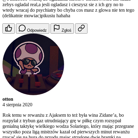
zebys ogladal real,a jesli ogladasz i cieszysz sie z ich gry no to
wtedy wracaj do psychiatry bo chyba cos masz z glowa nie ten tego
(delikatnie mowiac)pikusiu hahaha
Odpowiedz
Zgłoś
otton
4 sierpnia 2020
Rok temu w rewanżu z Ajaksem to też była wina Zidane’a, bo
rozpylał z trybun gaz utrudniający grę w piłkę czym rozsypał
genialną taktykę wielkiego wodza Solariego, który mając przegrane
wszystko poza ligą mistrzów kazał od pierwszych minut rewanżu
rzucać się na hura do przodu mając strzelone dwie bramki na