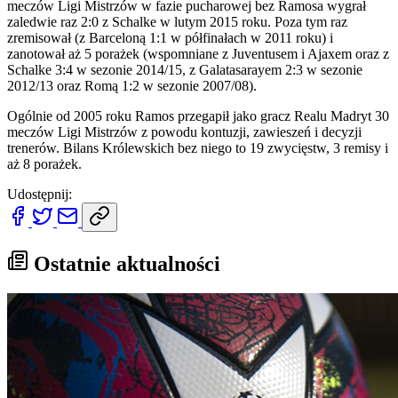
meczów Ligi Mistrzów w fazie pucharowej bez Ramosa wygrał
zaledwie raz 2:0 z Schalke w lutym 2015 roku. Poza tym raz
zremisował (z Barceloną 1:1 w półfinałach w 2011 roku) i
zanotował aż 5 porażek (wspomniane z Juventusem i Ajaxem oraz z
Schalke 3:4 w sezonie 2014/15, z Galatasarayem 2:3 w sezonie
2012/13 oraz Romą 1:2 w sezonie 2007/08).
Ogólnie od 2005 roku Ramos przegapił jako gracz Realu Madryt 30
meczów Ligi Mistrzów z powodu kontuzji, zawieszeń i decyzji
trenerów. Bilans Królewskich bez niego to 19 zwycięstw, 3 remisy i
aż 8 porażek.
Udostępnij:
Ostatnie aktualności