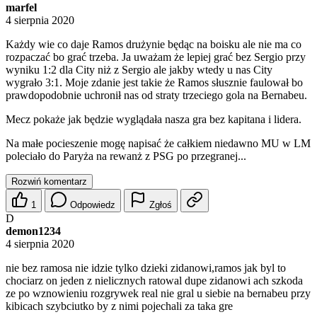
marfel
4 sierpnia 2020
Każdy wie co daje Ramos drużynie będąc na boisku ale nie ma co
rozpaczać bo grać trzeba. Ja uważam że lepiej grać bez Sergio przy
wyniku 1:2 dla City niż z Sergio ale jakby wtedy u nas City
wygrało 3:1. Moje zdanie jest takie że Ramos słusznie faulował bo
prawdopodobnie uchronił nas od straty trzeciego gola na Bernabeu.
Mecz pokaże jak będzie wyglądała nasza gra bez kapitana i lidera.
Na małe pocieszenie mogę napisać że całkiem niedawno MU w LM
poleciało do Paryża na rewanż z PSG po przegranej...
Rozwiń komentarz
1
Odpowiedz
Zgłoś
D
demon1234
4 sierpnia 2020
nie bez ramosa nie idzie tylko dzieki zidanowi,ramos jak byl to
chociarz on jeden z nielicznych ratowal dupe zidanowi ach szkoda
ze po wznowieniu rozgrywek real nie gral u siebie na bernabeu przy
kibicach szybciutko by z nimi pojechali za taka gre