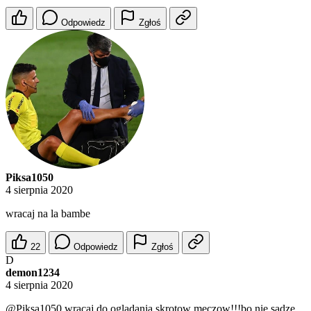
Odpowiedz
Zgłoś
Piksa1050
4 sierpnia 2020
wracaj na la bambe
22
Odpowiedz
Zgłoś
D
demon1234
4 sierpnia 2020
@Piksa1050
wracaj do ogladania skrotow meczow!!!bo nie sadze