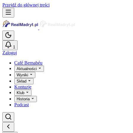
Przejdź do głównej treści
1
Zaloguj
Café Bernabéu
Aktualności
Wyniki
Skład
Kontuzje
Klub
Historia
Podcast