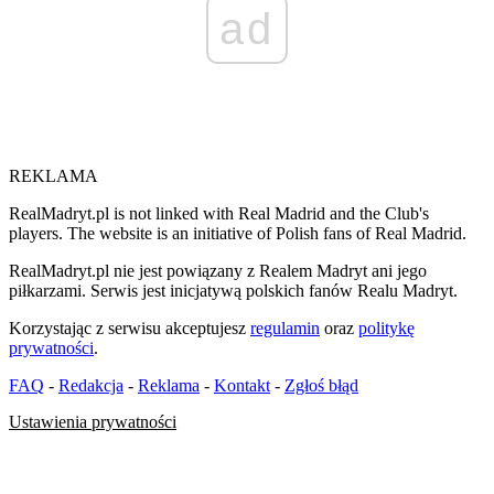
ad
REKLAMA
RealMadryt.pl is not linked with Real Madrid and the Club's
players. The website is an initiative of Polish fans of Real Madrid.
RealMadryt.pl nie jest powiązany z Realem Madryt ani jego
piłkarzami. Serwis jest inicjatywą polskich fanów Realu Madryt.
Korzystając z serwisu akceptujesz
regulamin
oraz
politykę
prywatności
.
FAQ
-
Redakcja
-
Reklama
-
Kontakt
-
Zgłoś błąd
Ustawienia prywatności