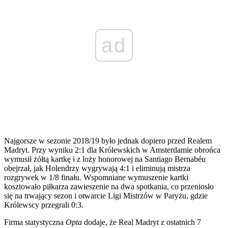
ad
Najgorsze w sezonie 2018/19 było jednak dopiero przed Realem
Madryt. Przy wyniku 2:1 dla Królewskich w Amsterdamie obrońca
wymusił żółtą kartkę i z loży honorowej na Santiago Bernabéu
obejrzał, jak Holendrzy wygrywają 4:1 i eliminują mistrza
rozgrywek w 1/8 finału. Wspomniane wymuszenie kartki
kosztowało piłkarza zawieszenie na dwa spotkania, co przeniosło
się na trwający sezon i otwarcie Ligi Mistrzów w Paryżu, gdzie
Królewscy przegrali 0:3.
Firma statystyczna
Opta
dodaje, że Real Madryt z ostatnich 7