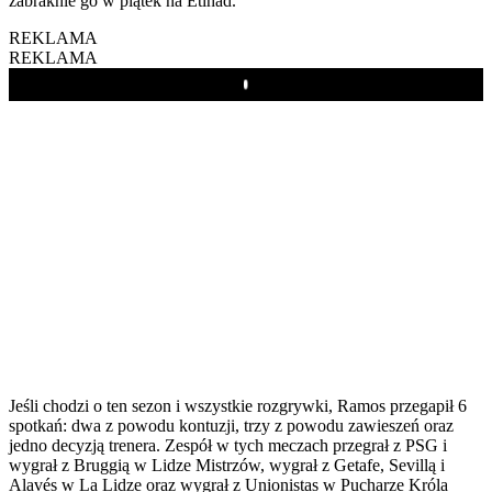
zabraknie go w piątek na Etihad.
REKLAMA
REKLAMA
Play
Jeśli chodzi o ten sezon i wszystkie rozgrywki, Ramos przegapił 6
spotkań: dwa z powodu kontuzji, trzy z powodu zawieszeń oraz
jedno decyzją trenera. Zespół w tych meczach przegrał z PSG i
wygrał z Bruggią w Lidze Mistrzów, wygrał z Getafe, Sevillą i
Alavés w La Lidze oraz wygrał z Unionistas w Pucharze Króla