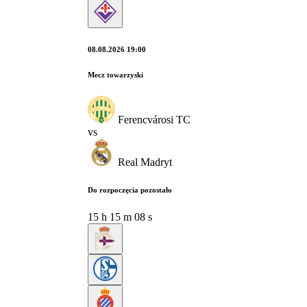
08.08.2026 19:00
Mecz towarzyski
Ferencvárosi TC
vs
Real Madryt
Do rozpoczęcia pozostało
15
h
15
m
07
s