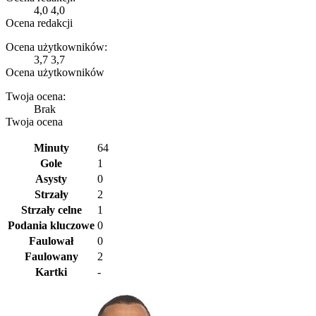
4,0
4,0
Ocena redakcji
Ocena użytkowników:
3,7
3,7
Ocena użytkowników
Twoja ocena:
Brak
Twoja ocena
Minuty
64
Gole
1
Asysty
0
Strzały
2
Strzały celne
1
Podania kluczowe
0
Faulował
0
Faulowany
2
Kartki
-