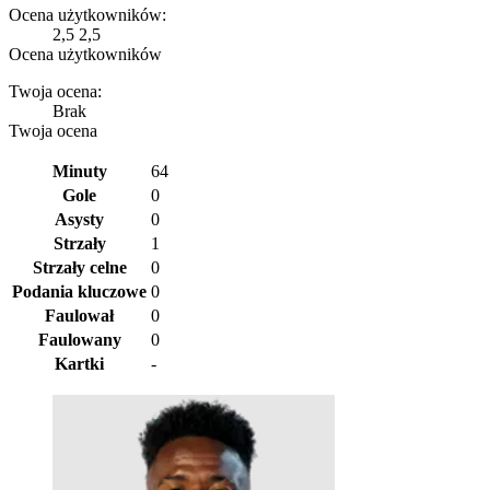
Ocena użytkowników:
2,5
2,5
Ocena użytkowników
Twoja ocena:
Brak
Twoja ocena
Minuty
64
Gole
0
Asysty
0
Strzały
1
Strzały celne
0
Podania kluczowe
0
Faulował
0
Faulowany
0
Kartki
-