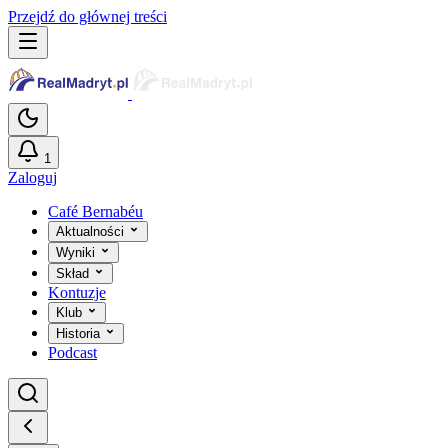
Przejdź do głównej treści
1
Zaloguj
Café Bernabéu
Aktualności
Wyniki
Skład
Kontuzje
Klub
Historia
Podcast