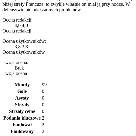
bliżej strefy Francuza, to zwykle właśnie on miał ją przy nodze. W
defensywie nie miał żadnych problemów.
Ocena redakcji:
4,0
4,0
Ocena redakcji
Ocena użytkowników:
3,8
3,8
Ocena użytkowników
Twoja ocena:
Brak
Twoja ocena
Minuty
99
Gole
0
Asysty
0
Strzały
0
Strzały celne
0
Podania kluczowe
2
Faulował
2
Faulowany
2