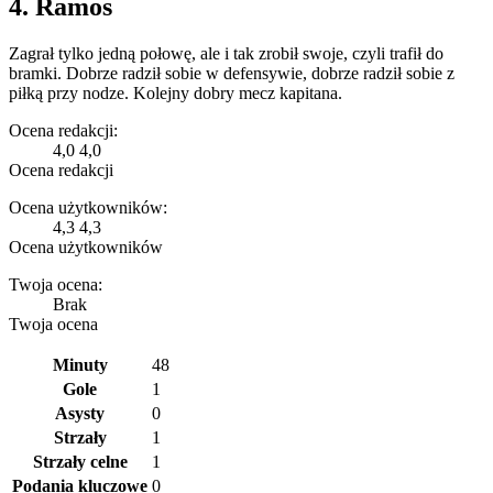
4. Ramos
Zagrał tylko jedną połowę, ale i tak zrobił swoje, czyli trafił do
bramki. Dobrze radził sobie w defensywie, dobrze radził sobie z
piłką przy nodze. Kolejny dobry mecz kapitana.
Ocena redakcji:
4,0
4,0
Ocena redakcji
Ocena użytkowników:
4,3
4,3
Ocena użytkowników
Twoja ocena:
Brak
Twoja ocena
Minuty
48
Gole
1
Asysty
0
Strzały
1
Strzały celne
1
Podania kluczowe
0