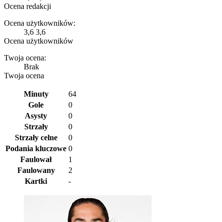
Ocena redakcji
Ocena użytkowników:
3,6
3,6
Ocena użytkowników
Twoja ocena:
Brak
Twoja ocena
Minuty
64
Gole
0
Asysty
0
Strzały
0
Strzały celne
0
Podania kluczowe
0
Faulował
1
Faulowany
2
Kartki
-