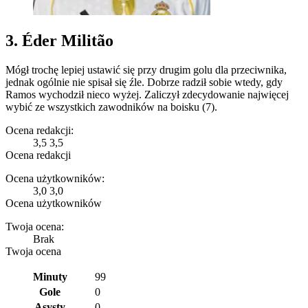
3. Éder Militão
Mógł trochę lepiej ustawić się przy drugim golu dla przeciwnika,
jednak ogólnie nie spisał się źle. Dobrze radził sobie wtedy, gdy
Ramos wychodził nieco wyżej. Zaliczył zdecydowanie najwięcej
wybić ze wszystkich zawodników na boisku (7).
Ocena redakcji:
3,5
3,5
Ocena redakcji
Ocena użytkowników:
3,0
3,0
Ocena użytkowników
Twoja ocena:
Brak
Twoja ocena
Minuty
99
Gole
0
Asysty
0