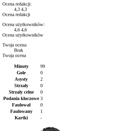
Ocena redakcji:
4,3
4,3
Ocena redakcji
Ocena użytkowników:
4,6
4,6
Ocena użytkowników
Twoja ocena:
Brak
Twoja ocena
Minuty
99
Gole
0
Asysty
2
Strzały
0
Strzały celne
0
Podania kluczowe
3
Faulował
0
Faulowany
1
Kartki
-