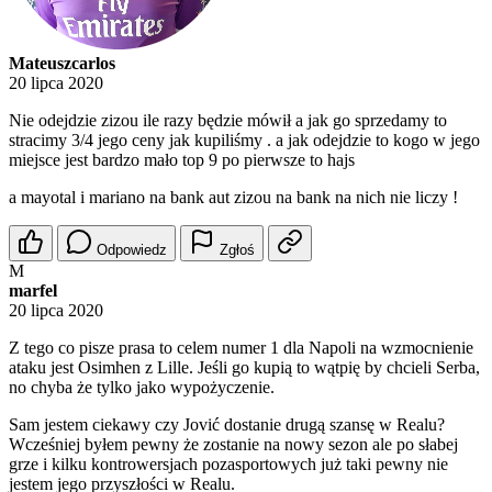
Mateuszcarlos
20 lipca 2020
Nie odejdzie zizou ile razy będzie mówił a jak go sprzedamy to
stracimy 3/4 jego ceny jak kupiliśmy . a jak odejdzie to kogo w jego
miejsce jest bardzo mało top 9 po pierwsze to hajs
a mayotal i mariano na bank aut zizou na bank na nich nie liczy !
Odpowiedz
Zgłoś
M
marfel
20 lipca 2020
Z tego co pisze prasa to celem numer 1 dla Napoli na wzmocnienie
ataku jest Osimhen z Lille. Jeśli go kupią to wątpię by chcieli Serba,
no chyba że tylko jako wypożyczenie.
Sam jestem ciekawy czy Jović dostanie drugą szansę w Realu?
Wcześniej byłem pewny że zostanie na nowy sezon ale po słabej
grze i kilku kontrowersjach pozasportowych już taki pewny nie
jestem jego przyszłości w Realu.