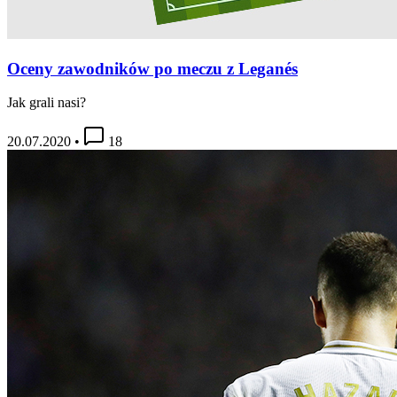
Oceny zawodników po meczu z Leganés
Jak grali nasi?
20.07.2020
•
18