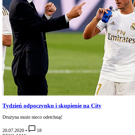
Tydzień odpoczynku i skupienie na City
Drużyna może nieco odetchnąć
20.07.2020
•
18