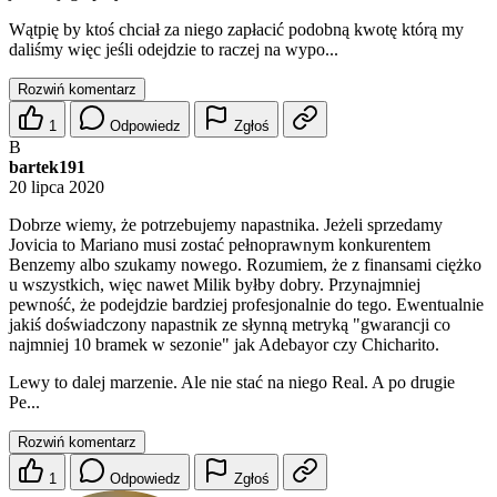
Wątpię by ktoś chciał za niego zapłacić podobną kwotę którą my
daliśmy więc jeśli odejdzie to raczej na wypo...
Rozwiń komentarz
1
Odpowiedz
Zgłoś
B
bartek191
20 lipca 2020
Dobrze wiemy, że potrzebujemy napastnika. Jeżeli sprzedamy
Jovicia to Mariano musi zostać pełnoprawnym konkurentem
Benzemy albo szukamy nowego. Rozumiem, że z finansami ciężko
u wszystkich, więc nawet Milik byłby dobry. Przynajmniej
pewność, że podejdzie bardziej profesjonalnie do tego. Ewentualnie
jakiś doświadczony napastnik ze słynną metryką "gwarancji co
najmniej 10 bramek w sezonie" jak Adebayor czy Chicharito.
Lewy to dalej marzenie. Ale nie stać na niego Real. A po drugie
Pe...
Rozwiń komentarz
1
Odpowiedz
Zgłoś