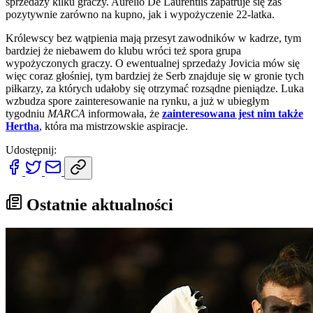
sprzedaży kilku graczy. Aurelio De Laurentiis zapatruje się zaś
pozytywnie zarówno na kupno, jak i wypożyczenie 22-latka.
Królewscy bez wątpienia mają przesyt zawodników w kadrze, tym
bardziej że niebawem do klubu wróci też spora grupa
wypożyczonych graczy. O ewentualnej sprzedaży Jovicia mów się
więc coraz głośniej, tym bardziej że Serb znajduje się w gronie tych
piłkarzy, za których udałoby się otrzymać rozsądne pieniądze. Luka
wzbudza spore zainteresowanie na rynku, a już w ubiegłym
tygodniu
MARCA
informowała, że
zainteresowana jest nim także
Hertha
, która ma mistrzowskie aspiracje.
Udostępnij:
Ostatnie aktualności