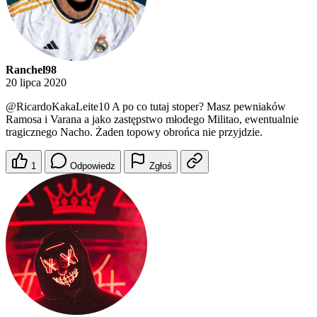
Ranchel98
20 lipca 2020
@RicardoKakaLeite10
A po co tutaj stoper? Masz pewniaków
Ramosa i Varana a jako zastępstwo młodego Militao, ewentualnie
tragicznego Nacho. Żaden topowy obrońca nie przyjdzie.
1
Odpowiedz
Zgłoś