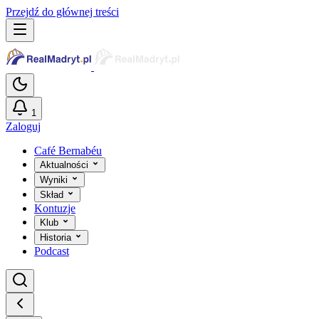
Przejdź do głównej treści
1
Zaloguj
Café Bernabéu
Aktualności
Wyniki
Skład
Kontuzje
Klub
Historia
Podcast