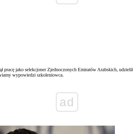
czął pracę jako selekcjoner Zjednoczonych Emiratów Arabskich, udziel
awiamy wypowiedzi szkoleniowca.
ad