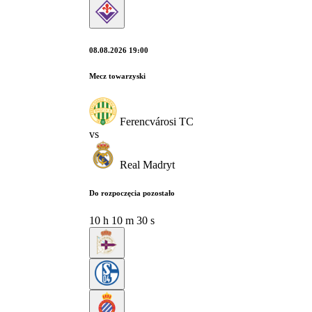
08.08.2026 19:00
Mecz towarzyski
Ferencvárosi TC
vs
Real Madryt
Do rozpoczęcia pozostało
10
h
10
m
29
s