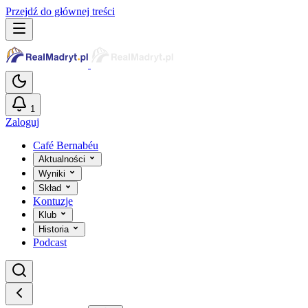
Przejdź do głównej treści
1
Zaloguj
Café Bernabéu
Aktualności
Wyniki
Skład
Kontuzje
Klub
Historia
Podcast