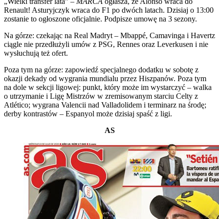
„Wielki transfer lata” –
MARCA
ogłasza, że Alonso wraca do
Renault! Asturyjczyk wraca do F1 po dwóch latach. Dzisiaj o 13:00
zostanie to ogłoszone oficjalnie. Podpisze umowę na 3 sezony.
Na górze: czekając na Real Madryt – Mbappé, Camavinga i Havertz
ciągle nie przedłużyli umów z PSG, Rennes oraz Leverkusen i nie
wysłuchują też ofert.
Poza tym na górze: zapowiedź specjalnego dodatku w sobotę z
okazji dekady od wygrania mundialu przez Hiszpanów. Poza tym
na dole w sekcji ligowej: punkt, który może im wystarczyć – walka
o utrzymanie i Ligę Mistrzów w zremisowanym starciu Celty z
Atlético; wygrana Valencii nad Valladolidem i terminarz na środę;
derby kontrastów – Espanyol może dzisiaj spaść z ligi.
AS