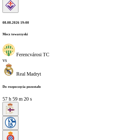
08.08.2026 19:00
Mecz towarzyski
Ferencvárosi TC
vs
Real Madryt
Do rozpoczęcia pozostało
57
h
59
m
19
s