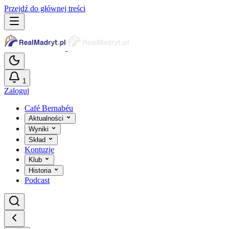
Przejdź do głównej treści
1
Zaloguj
Café Bernabéu
Aktualności
Wyniki
Skład
Kontuzje
Klub
Historia
Podcast