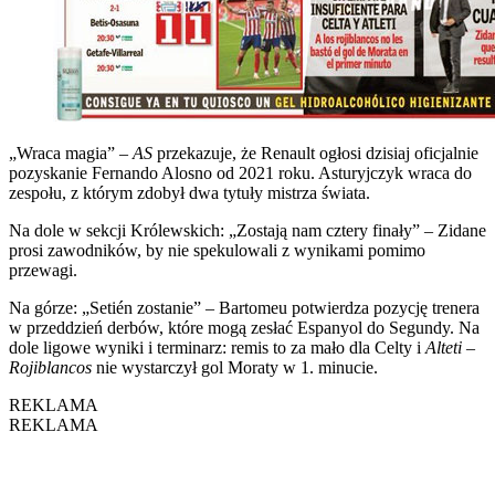
„Wraca magia” –
AS
przekazuje, że Renault ogłosi dzisiaj oficjalnie
pozyskanie Fernando Alosno od 2021 roku. Asturyjczyk wraca do
zespołu, z którym zdobył dwa tytuły mistrza świata.
Na dole w sekcji Królewskich: „Zostają nam cztery finały” – Zidane
prosi zawodników, by nie spekulowali z wynikami pomimo
przewagi.
Na górze: „Setién zostanie” – Bartomeu potwierdza pozycję trenera
w przeddzień derbów, które mogą zesłać Espanyol do Segundy. Na
dole ligowe wyniki i terminarz: remis to za mało dla Celty i
Alteti
–
Rojiblancos
nie wystarczył gol Moraty w 1. minucie.
REKLAMA
REKLAMA