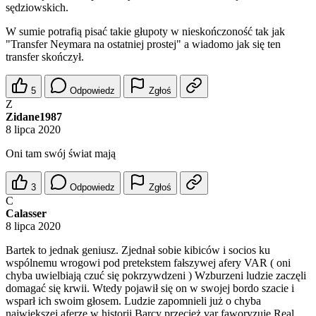
sędziowskich.
W sumie potrafią pisać takie głupoty w nieskończoność tak jak
"Transfer Neymara na ostatniej prostej" a wiadomo jak się ten
transfer skończył.
5
Odpowiedz
Zgłoś
Z
Zidane1987
8 lipca 2020
Oni tam swój świat mają
3
Odpowiedz
Zgłoś
C
Calasser
8 lipca 2020
Bartek to jednak geniusz. Zjednał sobie kibiców i socios ku
wspólnemu wrogowi pod pretekstem fałszywej afery VAR ( oni
chyba uwielbiają czuć się pokrzywdzeni ) Wzburzeni ludzie zaczęli
domagać się krwii. Wtedy pojawił się on w swojej bordo szacie i
wsparł ich swoim głosem. Ludzie zapomnieli już o chyba
największej aferze w historii Barcy przecież var faworyzuje Real.