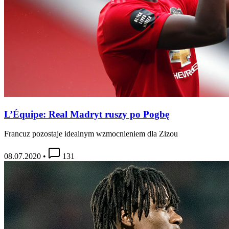
L’Équipe: Real Madryt ruszy po Pogbę
Francuz pozostaje idealnym wzmocnieniem dla Zizou
08.07.2020
•
131