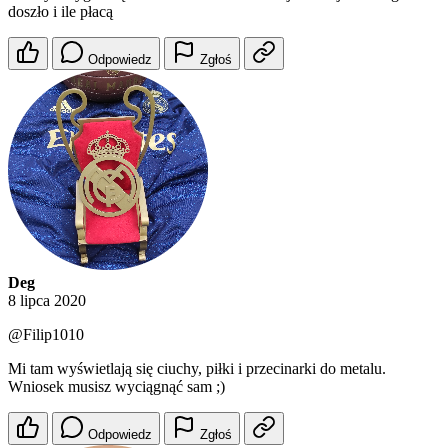
doszło i ile płacą
Odpowiedz
Zgłoś
Deg
8 lipca 2020
@Filip1010
Mi tam wyświetlają się ciuchy, piłki i przecinarki do metalu.
Wniosek musisz wyciągnąć sam ;)
Odpowiedz
Zgłoś