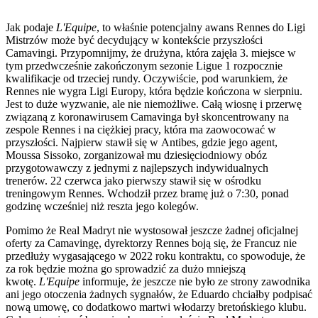
Jak podaje
L'Equipe
, to właśnie potencjalny awans Rennes do Ligi
Mistrzów może być decydujący w kontekście przyszłości
Camavingi. Przypomnijmy, że drużyna, która zajęła 3. miejsce w
tym przedwcześnie zakończonym sezonie Ligue 1 rozpocznie
kwalifikacje od trzeciej rundy. Oczywiście, pod warunkiem, że
Rennes nie wygra Ligi Europy, która będzie kończona w sierpniu.
Jest to duże wyzwanie, ale nie niemożliwe. Całą wiosnę i przerwę
związaną z koronawirusem Camavinga był skoncentrowany na
zespole Rennes i na ciężkiej pracy, która ma zaowocować w
przyszłości. Najpierw stawił się w Antibes, gdzie jego agent,
Moussa Sissoko, zorganizował mu dziesięciodniowy obóz
przygotowawczy z jednymi z najlepszych indywidualnych
trenerów. 22 czerwca jako pierwszy stawił się w ośrodku
treningowym Rennes. Wchodził przez bramę już o 7:30, ponad
godzinę wcześniej niż reszta jego kolegów.
Pomimo że Real Madryt nie wystosował jeszcze żadnej oficjalnej
oferty za Camavingę, dyrektorzy Rennes boją się, że Francuz nie
przedłuży wygasającego w 2022 roku kontraktu, co spowoduje, że
za rok będzie można go sprowadzić za dużo mniejszą
kwotę.
L'Equipe
informuje, że jeszcze nie było ze strony zawodnika
ani jego otoczenia żadnych sygnałów, że Eduardo chciałby podpisać
nową umowę, co dodatkowo martwi włodarzy bretońskiego klubu.