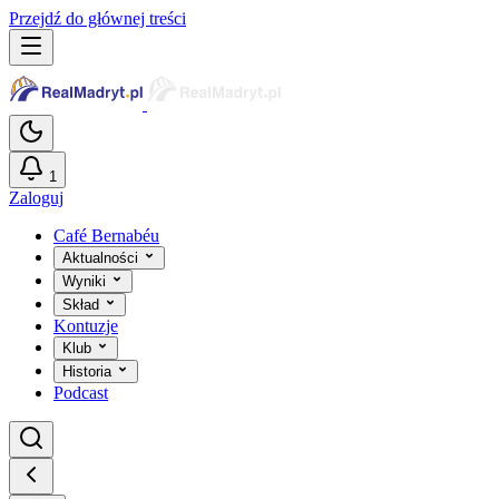
Przejdź do głównej treści
1
Zaloguj
Café Bernabéu
Aktualności
Wyniki
Skład
Kontuzje
Klub
Historia
Podcast