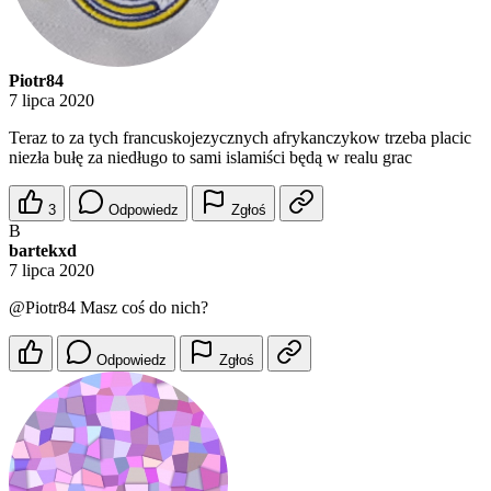
Piotr84
7 lipca 2020
Teraz to za tych francuskojezycznych afrykanczykow trzeba placic
niezła bułę za niedługo to sami islamiści będą w realu grac
3
Odpowiedz
Zgłoś
B
bartekxd
7 lipca 2020
@Piotr84
Masz coś do nich?
Odpowiedz
Zgłoś