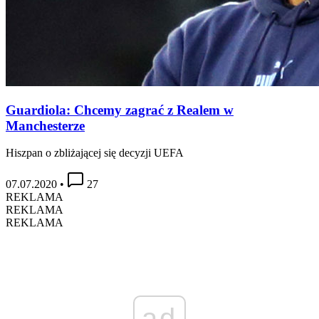
Guardiola: Chcemy zagrać z Realem w
Manchesterze
Hiszpan o zbliżającej się decyzji UEFA
07.07.2020
•
27
REKLAMA
REKLAMA
REKLAMA
ad