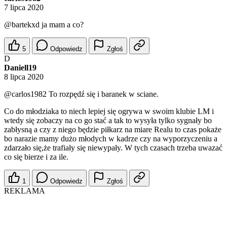
7 lipca 2020
@bartekxd
ja mam a co?
5
Odpowiedz
Zgłoś
D
Daniell19
8 lipca 2020
@carlos1982
To rozpędź się i baranek w sciane.
Co do młodziaka to niech lepiej się ogrywa w swoim klubie LM i
wtedy się zobaczy na co go stać a tak to wysyła tylko sygnały bo
zabłysną a czy z niego będzie piłkarz na miare Realu to czas pokaże
bo narazie mamy dużo młodych w kadrze czy na wyporzyczeniu a
zdarzało się,że trafiały się niewypały. W tych czasach trzeba uwazać
co się bierze i za ile.
1
Odpowiedz
Zgłoś
REKLAMA