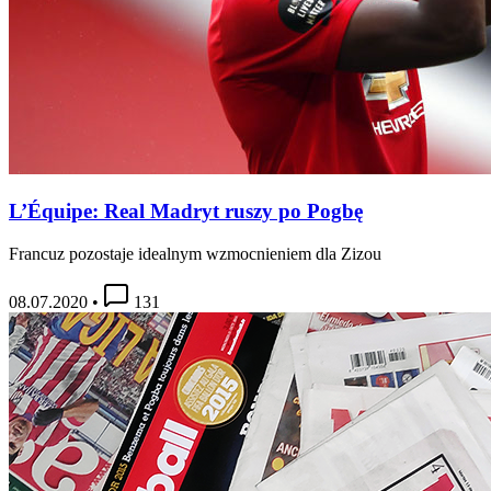
L’Équipe: Real Madryt ruszy po Pogbę
Francuz pozostaje idealnym wzmocnieniem dla Zizou
08.07.2020
•
131