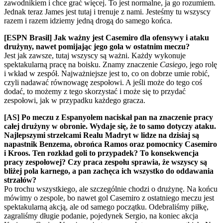
zawodnikiem i chce grać więcej. To jest normalne, ja go rozumiem.
Jednak teraz James jest tutaj i trenuje z nami. Jesteśmy tu wszyscy
razem i razem idziemy jedną drogą do samego końca.
[ESPN Brasil] Jak ważny jest Casemiro dla ofensywy i ataku
drużyny, nawet pomijając jego gola w ostatnim meczu?
Jest jak zawsze, tutaj wszyscy są ważni. Każdy wykonuje
spektakularną pracę na boisku. Znamy znaczenie
Casiego
, jego rolę
i wkład w zespół. Najważniejsze jest to, co on dobrze umie robić,
czyli nadawać równowagę zespołowi. A jeśli może do tego coś
dodać, to możemy z tego skorzystać i może się to przydać
zespołowi, jak w przypadku każdego gracza.
[AS] Po meczu z Espanyolem naciskał pan na znaczenie pracy
całej drużyny w obronie. Wydaje się, że to samo dotyczy ataku.
Najlepszymi strzelcami Realu Madryt w lidze na dzisiaj są
napastnik Benzema, obrońca Ramos oraz pomocnicy Casemiro
i Kroos. Ten rozkład goli to przypadek? To konsekwencja
pracy zespołowej? Czy praca zespołu sprawia, że wszyscy są
bliżej pola karnego, a pan zachęca ich wszystko do oddawania
strzałów?
Po trochu wszystkiego, ale szczególnie chodzi o drużynę. Na końcu
mówimy o zespole, bo nawet gol Casemiro z ostatniego meczu jest
spektakularną akcją, ale od samego początku. Odebraliśmy piłkę,
zagraliśmy długie podanie, pojedynek Sergio, na koniec akcja