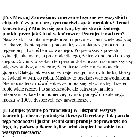
[Fox Mexico] Zauważamy zmęczenie fizyczne we wszystkich
ekipach. Czy pana przy tym martwi aspekt mentalny? Temat
koncentracji? Martwi się pan tym, by nie stracić żadnego
punktu przez jakiś błąd w końcówce? Pracujecie nad tym?
Nasz sztab - bo tutaj nie jestem sam i pracuje z nami wiele osób, są
to lekarze, fizjoterapeuci, pracownicy - skupiamy się mocno na
regeneracji. To coś bardzo ważnego. Po pierwsze, z powodu
sytuacji, jaką mamy, a po drugie dlatego, że teraz dochodzi do tego
ciepło. Czynnik wysokich temperatur dotychczas miał mniejszy czy
większy wpływ, ale wiemy, że od teraz będzie niesamowicie
gorąco. Dlatego tak ważna jest regeneracja i mamy tu ludzi, którzy
są świetni w tym, co robią. Musimy to przekazywać zawodnikom.
Nie można teraz mówić sobie, że odpocznę tylko trochę. Trzeba
robić wiele rzeczy i to są szczegóły, ale patrzymy na nie z
piłkarzami w każdym momencie, by móc podejść do kolejnego
meczu w 100% dyspozycji czy nawet lepszej.
[L’Équipe; pytanie po francusku] W Hiszpanii wszyscy
komentują obecnie potknięcia i kryzys Barcelony. Jak pan do
tego podchodzi i jakimi technikami próbuje doprowadzić do
tego, by pańscy piłkarze byli w pełni skupieni na sobie i na
waszych meczach?