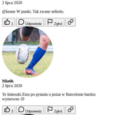
2 lipca 2020
@keane
W punkt. Tak zwane señorio.
1
Odpowiedz
Zgłoś
Miatik
2 lipca 2020
Te śmieszki Zizu po pytaniu o pożar w Barcelonie bardzo
wymowne :D
3
Odpowiedz
Zgłoś