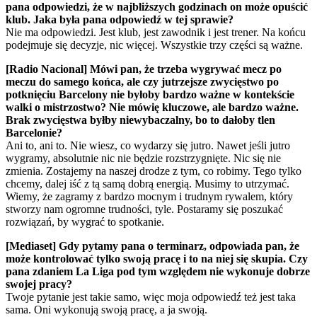
pana odpowiedzi, że w najbliższych godzinach on może opuścić
klub. Jaka była pana odpowiedź w tej sprawie?
Nie ma odpowiedzi. Jest klub, jest zawodnik i jest trener. Na końcu
podejmuje się decyzje, nic więcej. Wszystkie trzy części są ważne.
[Radio Nacional] Mówi pan, że trzeba wygrywać mecz po
meczu do samego końca, ale czy jutrzejsze zwycięstwo po
potknięciu Barcelony nie byłoby bardzo ważne w kontekście
walki o mistrzostwo? Nie mówię kluczowe, ale bardzo ważne.
Brak zwycięstwa byłby niewybaczalny, bo to dałoby tlen
Barcelonie?
Ani to, ani to. Nie wiesz, co wydarzy się jutro. Nawet jeśli jutro
wygramy, absolutnie nic nie będzie rozstrzygnięte. Nic się nie
zmienia. Zostajemy na naszej drodze z tym, co robimy. Tego tylko
chcemy, dalej iść z tą samą dobrą energią. Musimy to utrzymać.
Wiemy, że zagramy z bardzo mocnym i trudnym rywalem, który
stworzy nam ogromne trudności, tyle. Postaramy się poszukać
rozwiązań, by wygrać to spotkanie.
[Mediaset] Gdy pytamy pana o terminarz, odpowiada pan, że
może kontrolować tylko swoją pracę i to na niej się skupia. Czy
pana zdaniem La Liga pod tym względem nie wykonuje dobrze
swojej pracy?
Twoje pytanie jest takie samo, więc moja odpowiedź też jest taka
sama. Oni wykonują swoją pracę, a ja swoją.