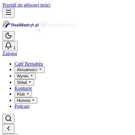
Przejdź do głównej treści
1
Zaloguj
Café Bernabéu
Aktualności
Wyniki
Skład
Kontuzje
Klub
Historia
Podcast