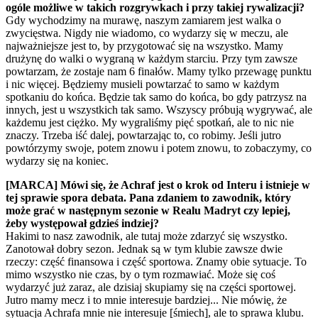
ogóle możliwe w takich rozgrywkach i przy takiej rywalizacji?
Gdy wychodzimy na murawę, naszym zamiarem jest walka o
zwycięstwa. Nigdy nie wiadomo, co wydarzy się w meczu, ale
najważniejsze jest to, by przygotować się na wszystko. Mamy
drużynę do walki o wygraną w każdym starciu. Przy tym zawsze
powtarzam, że zostaje nam 6 finałów. Mamy tylko przewagę punktu
i nic więcej. Będziemy musieli powtarzać to samo w każdym
spotkaniu do końca. Będzie tak samo do końca, bo gdy patrzysz na
innych, jest u wszystkich tak samo. Wszyscy próbują wygrywać, ale
każdemu jest ciężko. My wygraliśmy pięć spotkań, ale to nic nie
znaczy. Trzeba iść dalej, powtarzając to, co robimy. Jeśli jutro
powtórzymy swoje, potem znowu i potem znowu, to zobaczymy, co
wydarzy się na koniec.
[MARCA] Mówi się, że Achraf jest o krok od Interu i istnieje w
tej sprawie spora debata. Pana zdaniem to zawodnik, który
może grać w następnym sezonie w Realu Madryt czy lepiej,
żeby występował gdzieś indziej?
Hakimi to nasz zawodnik, ale tutaj może zdarzyć się wszystko.
Zanotował dobry sezon. Jednak są w tym klubie zawsze dwie
rzeczy: część finansowa i część sportowa. Znamy obie sytuacje. To
mimo wszystko nie czas, by o tym rozmawiać. Może się coś
wydarzyć już zaraz, ale dzisiaj skupiamy się na części sportowej.
Jutro mamy mecz i to mnie interesuje bardziej... Nie mówię, że
sytuacja Achrafa mnie nie interesuje [śmiech], ale to sprawa klubu.