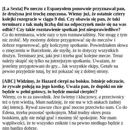
[La Sexta] Po meczu z Espanyolem ponownie przyznawał pan,
że drużyna jest trochę zmęczona. Wiemy już, że ostatnie cztery
kolejki rozegracie w ciągu 9 dni. Czy obawia się pan, że taki
terminarz z tak małą liczbą dni na odpoczynek może się na was
odbić? Czy takie rozstawienie spotkań jest niesprawiedliwe?
Co do terminarza, wiele razy o tym rozmawialiśmy. Nie mogę z tym
nic zrobić. My możemy dobrze przygotować się do meczów i
dobrze regenerować, gdy kończymy spotkanie. Powiedziałem słowa
o zmęczeniu w Barcelonie, ale myślę, że to dotyczy wszystkich
drużyn. Terminarz jest, jaki jest i trzeba grać kolejne mecze. Teraz
należy skupić się tylko na jutrzejszym spotkaniu. Uważam, że
jesteśmy przygotowani do gry... Jak wszystkie ekipy, Getafe na
pewno przyjedzie tutaj, by też pokazać się z dobrej strony.
[ABC] Widzimy, że Hazard cierpi na boisku. Istnieje odczucie,
że rywale polują na jego kostkę. Uważa pan, że dopóki on nie
będzie w pełni gotowy, to będzie musiał cierpieć?
Wiemy, co to za zawodnik. Jest świetny i kluczowy, a przeciwnicy
też o tym wiedzą. Mam nadzieję, że nie ma w ich atakach żadnej
złej intencji. Rywal zawsze chce grać mocno przeciwko nam. Co do
Edena, trzeba pozostać spokojnym. Miał trudny okres poza
boiskiem, gdy nie mógł grać i musimy iść spokojnie. Nie mam
wątpliwości, że to wszystko zniknie i na pewno niedługo będzie z
nim bardzo dobrze.