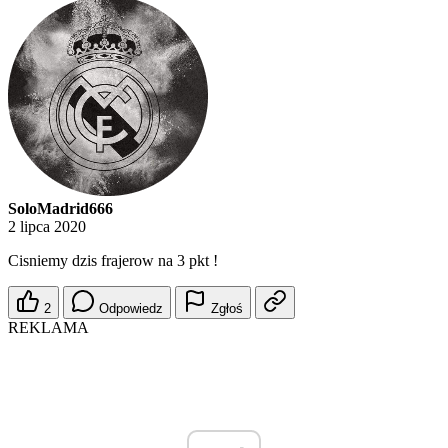
SoloMadrid666
2 lipca 2020
Cisniemy dzis frajerow na 3 pkt !
2
Odpowiedz
Zgłoś
REKLAMA