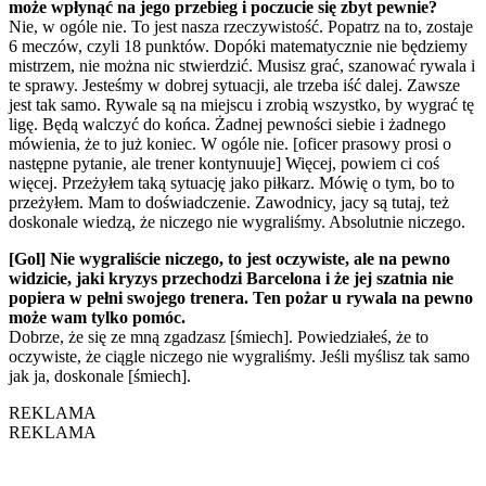
może wpłynąć na jego przebieg i poczucie się zbyt pewnie?
Nie, w ogóle nie. To jest nasza rzeczywistość. Popatrz na to, zostaje
6 meczów, czyli 18 punktów. Dopóki matematycznie nie będziemy
mistrzem, nie można nic stwierdzić. Musisz grać, szanować rywala i
te sprawy. Jesteśmy w dobrej sytuacji, ale trzeba iść dalej. Zawsze
jest tak samo. Rywale są na miejscu i zrobią wszystko, by wygrać tę
ligę. Będą walczyć do końca. Żadnej pewności siebie i żadnego
mówienia, że to już koniec. W ogóle nie. [oficer prasowy prosi o
następne pytanie, ale trener kontynuuje] Więcej, powiem ci coś
więcej. Przeżyłem taką sytuację jako piłkarz. Mówię o tym, bo to
przeżyłem. Mam to doświadczenie. Zawodnicy, jacy są tutaj, też
doskonale wiedzą, że niczego nie wygraliśmy. Absolutnie niczego.
[Gol] Nie wygraliście niczego, to jest oczywiste, ale na pewno
widzicie, jaki kryzys przechodzi Barcelona i że jej szatnia nie
popiera w pełni swojego trenera. Ten pożar u rywala na pewno
może wam tylko pomóc.
Dobrze, że się ze mną zgadzasz [śmiech]. Powiedziałeś, że to
oczywiste, że ciągle niczego nie wygraliśmy. Jeśli myślisz tak samo
jak ja, doskonale [śmiech].
REKLAMA
REKLAMA