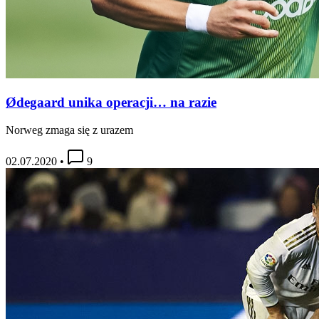
Ødegaard unika operacji… na razie
Norweg zmaga się z urazem
02.07.2020
•
9