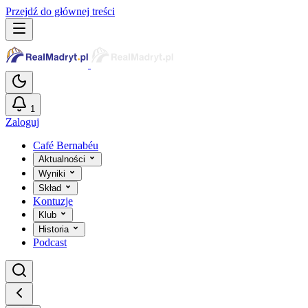
Przejdź do głównej treści
1
Zaloguj
Café Bernabéu
Aktualności
Wyniki
Skład
Kontuzje
Klub
Historia
Podcast