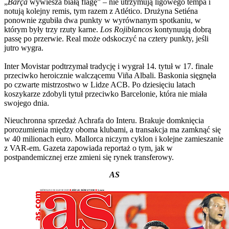
„
Barça
wywiesza białą flagę” – nie utrzymują ligowego tempa i
notują kolejny remis, tym razem z Atlético. Drużyna Setiéna
ponownie zgubiła dwa punkty w wyrównanym spotkaniu, w
którym były trzy rzuty karne.
Los Rojiblancos
kontynuują dobrą
passę po przerwie. Real może odskoczyć na cztery punkty, jeśli
jutro wygra.
Inter Movistar podtrzymał tradycję i wygrał 14. tytuł w 17. finale
przeciwko heroicznie walczącemu Viña Albali. Baskonia sięgnęła
po czwarte mistrzostwo w Lidze ACB. Po dziesięciu latach
koszykarze zdobyli tytuł przeciwko Barcelonie, która nie miała
swojego dnia.
Nieuchronna sprzedaż Achrafa do Interu. Brakuje domknięcia
porozumienia między oboma klubami, a transakcja ma zamknąć się
w 40 milionach euro. Mallorca niczym cyklon i kolejne zamieszanie
z VAR-em. Gazeta zapowiada reportaż o tym, jak w
postpandemicznej erze zmieni się rynek transferowy.
AS