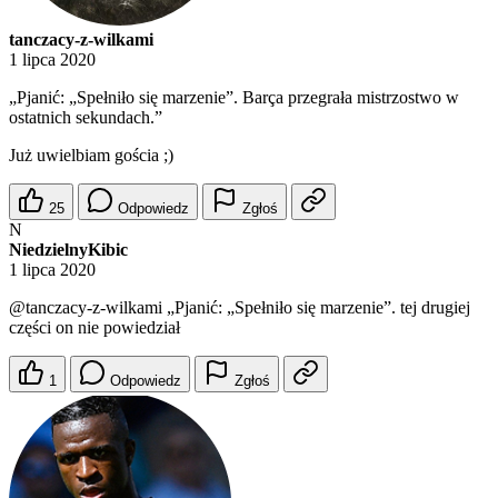
tanczacy-z-wilkami
1 lipca 2020
„Pjanić: „Spełniło się marzenie”. Barça przegrała mistrzostwo w
ostatnich sekundach.”
Już uwielbiam gościa ;)
25
Odpowiedz
Zgłoś
N
NiedzielnyKibic
1 lipca 2020
@tanczacy-z-wilkami
„Pjanić: „Spełniło się marzenie”. tej drugiej
części on nie powiedział
1
Odpowiedz
Zgłoś