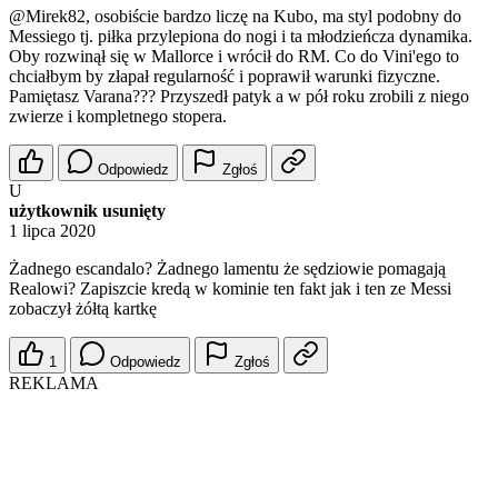
@Mirek82
, osobiście bardzo liczę na Kubo, ma styl podobny do
Messiego tj. piłka przylepiona do nogi i ta młodzieńcza dynamika.
Oby rozwinął się w Mallorce i wrócił do RM. Co do Vini'ego to
chciałbym by złapał regularność i poprawił warunki fizyczne.
Pamiętasz Varana??? Przyszedł patyk a w pół roku zrobili z niego
zwierze i kompletnego stopera.
Odpowiedz
Zgłoś
U
użytkownik usunięty
1 lipca 2020
Żadnego escandalo? Żadnego lamentu że sędziowie pomagają
Realowi? Zapiszcie kredą w kominie ten fakt jak i ten ze Messi
zobaczył żółtą kartkę
1
Odpowiedz
Zgłoś
REKLAMA