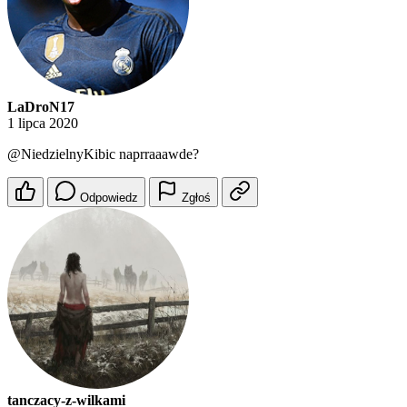
LaDroN17
1 lipca 2020
@NiedzielnyKibic
naprraaawde?
Odpowiedz
Zgłoś
tanczacy-z-wilkami