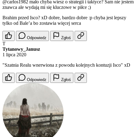
@carlos1982
mało chyba wiesz o strategii i taktyce? Sam nie jestem
znawca ale wydają mi się kluczowe w piłce ;)
Brahim przed Isco? xD dobre, bardzo dobre :p chyba jest lepszy
tylko od Bale’a bo zostawia więcej serca
Odpowiedz
Zgłoś
T
Tytanowy_Janusz
1 lipca 2020
"Szatnia Realu wnerwiona z powodu kolejnych kontuzji Isco" xD
Odpowiedz
Zgłoś