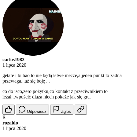
carlos1982
1 lipca 2020
getafe i bilbao to nie będą łatwe mecze,a jeden punkt to żadna
przewaga...aż się boję ...
co do isco,zero pożytku,co kontakt z przeciwnikiem to
leżał...wpuścić diaza niech pokaże jak się gra.
Odpowiedz
Zgłoś
R
rozaldo
1 lipca 2020