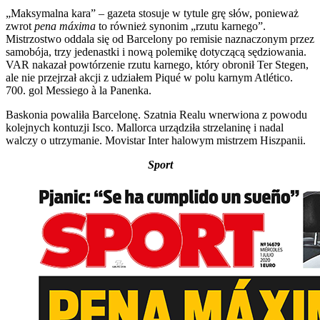
„Maksymalna kara” – gazeta stosuje w tytule grę słów, ponieważ
zwrot
pena máxima
to również synonim „rzutu karnego”.
Mistrzostwo oddala się od Barcelony po remisie naznaczonym przez
samobója, trzy jedenastki i nową polemikę dotyczącą sędziowania.
VAR nakazał powtórzenie rzutu karnego, który obronił Ter Stegen,
ale nie przejrzał akcji z udziałem Piqué w polu karnym Atlético.
700. gol Messiego à la Panenka.
Baskonia powaliła Barcelonę. Szatnia Realu wnerwiona z powodu
kolejnych kontuzji Isco. Mallorca urządziła strzelaninę i nadal
walczy o utrzymanie. Movistar Inter halowym mistrzem Hiszpanii.
Sport