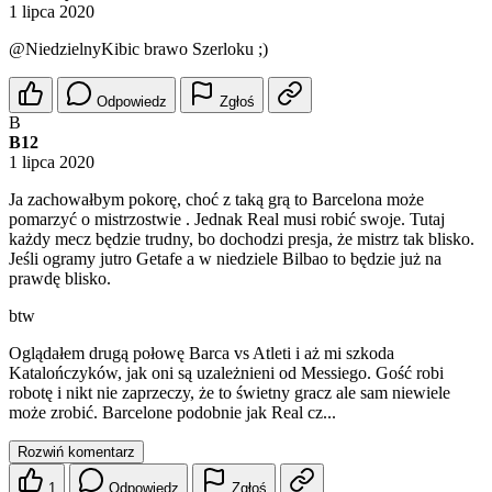
1 lipca 2020
@NiedzielnyKibic
brawo Szerloku ;)
Odpowiedz
Zgłoś
B
B12
1 lipca 2020
Ja zachowałbym pokorę, choć z taką grą to Barcelona może
pomarzyć o mistrzostwie . Jednak Real musi robić swoje. Tutaj
każdy mecz będzie trudny, bo dochodzi presja, że mistrz tak blisko.
Jeśli ogramy jutro Getafe a w niedziele Bilbao to będzie już na
prawdę blisko.
btw
Oglądałem drugą połowę Barca vs Atleti i aż mi szkoda
Katalończyków, jak oni są uzależnieni od Messiego. Gość robi
robotę i nikt nie zaprzeczy, że to świetny gracz ale sam niewiele
może zrobić. Barcelone podobnie jak Real cz...
Rozwiń komentarz
1
Odpowiedz
Zgłoś