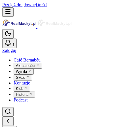
Przejdź do głównej treści
1
Zaloguj
Café Bernabéu
Aktualności
Wyniki
Skład
Kontuzje
Klub
Historia
Podcast