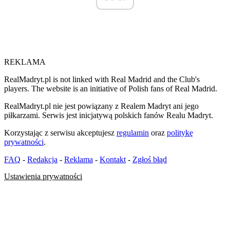
REKLAMA
RealMadryt.pl is not linked with Real Madrid and the Club's
players. The website is an initiative of Polish fans of Real Madrid.
RealMadryt.pl nie jest powiązany z Realem Madryt ani jego
piłkarzami. Serwis jest inicjatywą polskich fanów Realu Madryt.
Korzystając z serwisu akceptujesz
regulamin
oraz
politykę
prywatności
.
FAQ
-
Redakcja
-
Reklama
-
Kontakt
-
Zgłoś błąd
Ustawienia prywatności