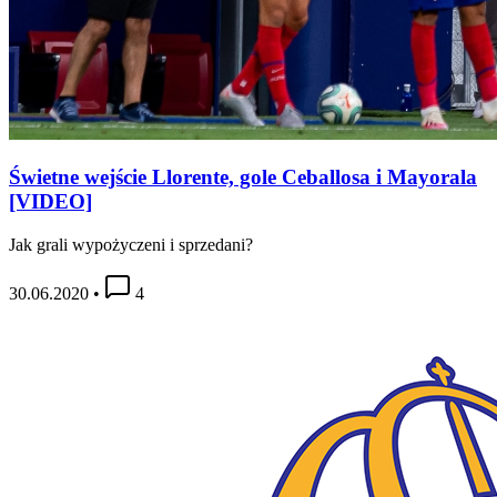
Świetne wejście Llorente, gole Ceballosa i Mayorala
[VIDEO]
Jak grali wypożyczeni i sprzedani?
30.06.2020
•
4