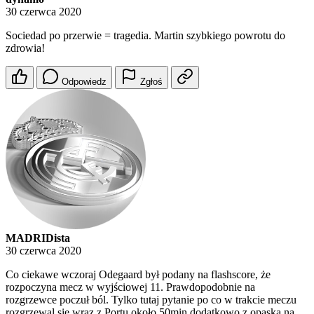
30 czerwca 2020
Sociedad po przerwie = tragedia. Martin szybkiego powrotu do
zdrowia!
Odpowiedz
Zgłoś
MADRIDista
30 czerwca 2020
Co ciekawe wczoraj Odegaard był podany na flashscore, że
rozpoczyna mecz w wyjściowej 11. Prawdopodobnie na
rozgrzewce poczuł ból. Tylko tutaj pytanie po co w trakcie meczu
rozgrzewal się wraz z Portu około 50min dodatkowo z opaską na