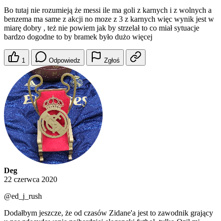
Bo tutaj nie rozumieją że messi ile ma goli z karnych i z wolnych a
benzema ma same z akcji no moze z 3 z karnych więc wynik jest w
miarę dobry , też nie powiem jak by strzelał to co miał sytuacje
bardzo dogodne to by bramek było dużo więcej
1
Odpowiedz
Zgłoś
Deg
22 czerwca 2020
@ed_j_rush
Dodałbym jeszcze, że od czasów Zidane'a jest to zawodnik grający