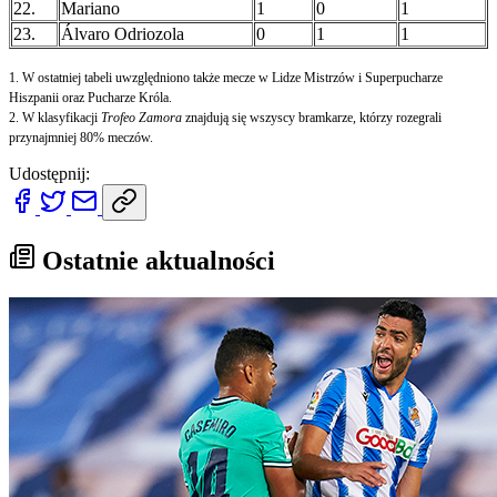
22.
Mariano
1
0
1
23.
Álvaro Odriozola
0
1
1
1. W ostatniej tabeli uwzględniono także mecze w Lidze Mistrzów i Superpucharze
Hiszpanii oraz Pucharze Króla.
2. W klasyfikacji
Trofeo Zamora
znajdują się wszyscy bramkarze, którzy rozegrali
przynajmniej 80% meczów.
Udostępnij:
Ostatnie aktualności