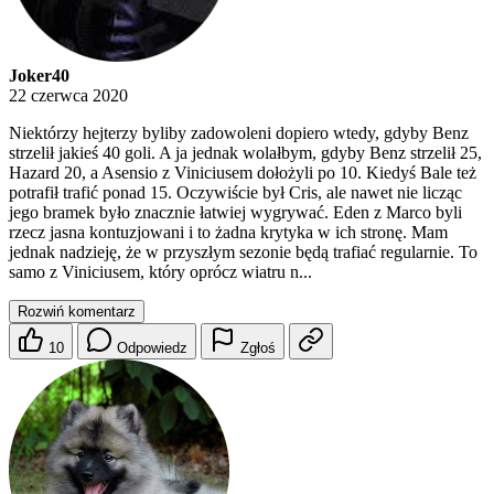
Joker40
22 czerwca 2020
Niektórzy hejterzy byliby zadowoleni dopiero wtedy, gdyby Benz
strzelił jakieś 40 goli. A ja jednak wolałbym, gdyby Benz strzelił 25,
Hazard 20, a Asensio z Viniciusem dołożyli po 10. Kiedyś Bale też
potrafił trafić ponad 15. Oczywiście był Cris, ale nawet nie licząc
jego bramek było znacznie łatwiej wygrywać. Eden z Marco byli
rzecz jasna kontuzjowani i to żadna krytyka w ich stronę. Mam
jednak nadzieję, że w przyszłym sezonie będą trafiać regularnie. To
samo z Viniciusem, który oprócz wiatru n...
Rozwiń komentarz
10
Odpowiedz
Zgłoś