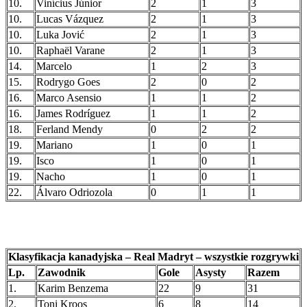
10.
Vinícius Júnior
2
1
3
10.
Lucas Vázquez
2
1
3
10.
Luka Jović
2
1
3
10.
Raphaël Varane
2
1
3
14.
Marcelo
1
2
3
15.
Rodrygo Goes
2
0
2
16.
Marco Asensio
1
1
2
16.
James Rodríguez
1
1
2
18.
Ferland Mendy
0
2
2
19.
Mariano
1
0
1
19.
Isco
1
0
1
19.
Nacho
1
0
1
22.
Álvaro Odriozola
0
1
1
Klasyfikacja kanadyjska – Real Madryt – wszystkie rozgrywki
Lp.
Zawodnik
Gole
Asysty
Razem
1.
Karim Benzema
22
9
31
2.
Toni Kroos
6
8
14