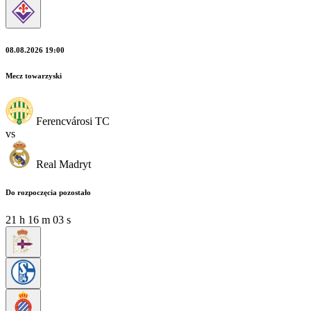
08.08.2026 19:00
Mecz towarzyski
Ferencvárosi TC
vs
Real Madryt
Do rozpoczęcia pozostało
21
h
16
m
01
s