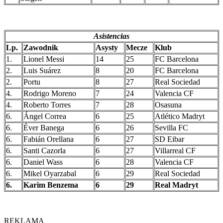
Asistencias
Lp.
Zawodnik
Asysty
Mecze
Klub
1.
Lionel Messi
14
25
FC Barcelona
2.
Luis Suárez
8
20
FC Barcelona
2.
Portu
8
27
Real Sociedad
4.
Rodrigo Moreno
7
24
Valencia CF
4.
Roberto Torres
7
28
Osasuna
6.
Ángel Correa
6
25
Atlético Madryt
6.
Éver Banega
6
26
Sevilla FC
6.
Fabián Orellana
6
27
SD Eibar
6.
Santi Cazorla
6
27
Villarreal CF
6.
Daniel Wass
6
28
Valencia CF
6.
Mikel Oyarzabal
6
29
Real Sociedad
6.
Karim Benzema
6
29
Real Madryt
REKLAMA