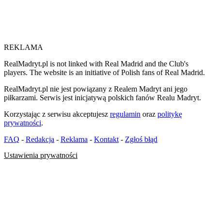
REKLAMA
RealMadryt.pl is not linked with Real Madrid and the Club's
players. The website is an initiative of Polish fans of Real Madrid.
RealMadryt.pl nie jest powiązany z Realem Madryt ani jego
piłkarzami. Serwis jest inicjatywą polskich fanów Realu Madryt.
Korzystając z serwisu akceptujesz
regulamin
oraz
politykę
prywatności
.
FAQ
-
Redakcja
-
Reklama
-
Kontakt
-
Zgłoś błąd
Ustawienia prywatności