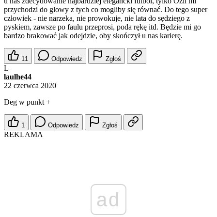
u nas zdecydowanie najbardziej elegancki futbol, tylko Ozil mi
przychodzi do glowy z tych co mogliby się równać. Do tego super
człowiek - nie narzeka, nie prowokuje, nie lata do sędziego z
pyskiem, zawsze po faulu przeprosi, poda rękę itd. Będzie mi go
bardzo brakować jak odejdzie, oby skończył u nas karierę.
11
Odpowiedz
Zgłoś
L
laulhe44
22 czerwca 2020
Deg w punkt +
1
Odpowiedz
Zgłoś
REKLAMA
ad