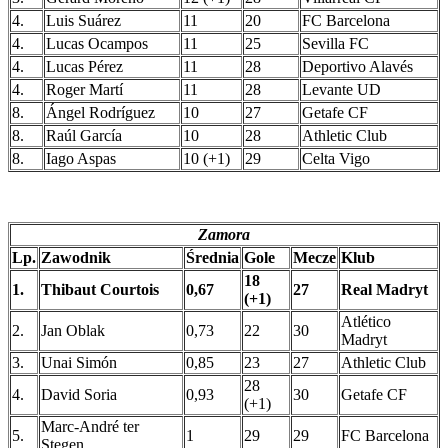
4.
Luis Suárez
11
20
FC Barcelona
4.
Lucas Ocampos
11
25
Sevilla FC
4.
Lucas Pérez
11
28
Deportivo Alavés
4.
Roger Martí
11
28
Levante UD
8.
Ángel Rodríguez
10
27
Getafe CF
8.
Raúl García
10
28
Athletic Club
8.
Iago Aspas
10 (+1)
29
Celta Vigo
Zamora
Lp.
Zawodnik
Średnia
Gole
Mecze
Klub
18
1.
Thibaut Courtois
0,67
27
Real Madryt
(+1)
Atlético
2.
Jan Oblak
0,73
22
30
Madryt
3.
Unai Simón
0,85
23
27
Athletic Club
28
4.
David Soria
0,93
30
Getafe CF
(+1)
Marc-André ter
5.
1
29
29
FC Barcelona
Stegen