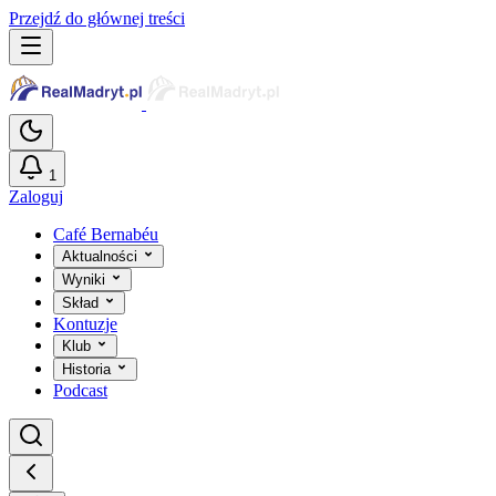
Przejdź do głównej treści
1
Zaloguj
Café Bernabéu
Aktualności
Wyniki
Skład
Kontuzje
Klub
Historia
Podcast