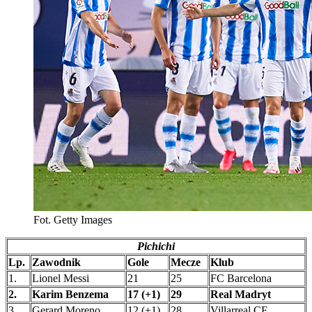
Fot. Getty Images
Pichichi
Lp.
Zawodnik
Gole
Mecze
Klub
1.
Lionel Messi
21
25
FC Barcelona
2.
Karim Benzema
17 (+1)
29
Real Madryt
3.
Gerard Moreno
12 (+1)
28
Villarreal CF