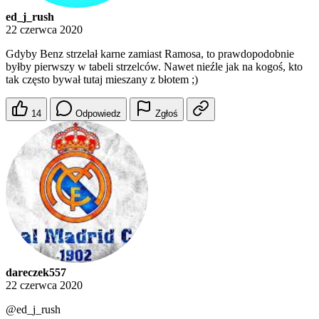
ed_j_rush
22 czerwca 2020
Gdyby Benz strzelał karne zamiast Ramosa, to prawdopodobnie
byłby pierwszy w tabeli strzelców. Nawet nieźle jak na kogoś, kto
tak często bywał tutaj mieszany z błotem ;)
14
Odpowiedz
Zgłoś
dareczek557
22 czerwca 2020
@ed_j_rush