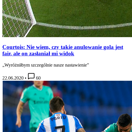
Courtois: Nie wiem, czy takie anulowanie gola jest
fair, ale on zasłaniał mi widok
„Wyróżniłbym szczególnie nasze nastawienie”
22.06.2020
•
60