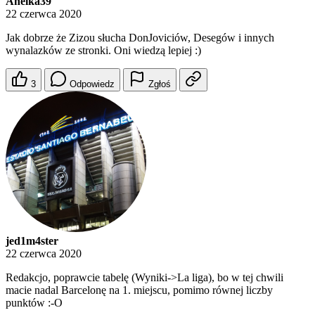
Anelka39
22 czerwca 2020
Jak dobrze że Zizou słucha DonJoviciów, Desegów i innych
wynalazków ze stronki. Oni wiedzą lepiej :)
3
Odpowiedz
Zgłoś
jed1m4ster
22 czerwca 2020
Redakcjo, poprawcie tabelę (Wyniki->La liga), bo w tej chwili
macie nadal Barcelonę na 1. miejscu, pomimo równej liczby
punktów :-O