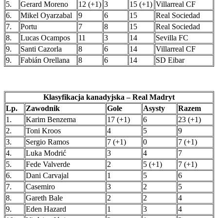
5.
Gerard Moreno
12 (+1)
3
15 (+1)
Villarreal CF
6.
Mikel Oyarzabal
9
6
15
Real Sociedad
7.
Portu
7
8
15
Real Sociedad
8.
Lucas Ocampos
11
3
14
Sevilla FC
9.
Santi Cazorla
8
6
14
Villarreal CF
9.
Fabián Orellana
8
6
14
SD Eibar
Klasyfikacja kanadyjska – Real Madryt
Lp.
Zawodnik
Gole
Asysty
Razem
1.
Karim Benzema
17 (+1)
6
23 (+1)
2.
Toni Kroos
4
5
9
3.
Sergio Ramos
7 (+1)
0
7 (+1)
4.
Luka Modrić
3
4
7
5.
Fede Valverde
2
5 (+1)
7 (+1)
6.
Dani Carvajal
1
5
6
7.
Casemiro
3
2
5
8.
Gareth Bale
2
2
4
9.
Eden Hazard
1
3
4