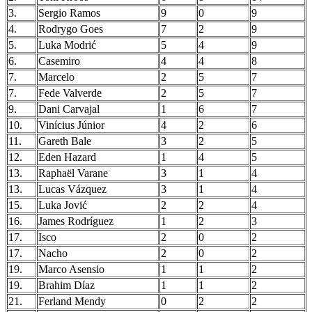
3.
Sergio Ramos
9
0
9
4.
Rodrygo Goes
7
2
9
5.
Luka Modrić
5
4
9
6.
Casemiro
4
4
8
7.
Marcelo
2
5
7
7.
Fede Valverde
2
5
7
9.
Dani Carvajal
1
6
7
10.
Vinícius Júnior
4
2
6
11.
Gareth Bale
3
2
5
12.
Eden Hazard
1
4
5
13.
Raphaël Varane
3
1
4
13.
Lucas Vázquez
3
1
4
15.
Luka Jović
2
2
4
16.
James Rodríguez
1
2
3
17.
Isco
2
0
2
17.
Nacho
2
0
2
19.
Marco Asensio
1
1
2
19.
Brahim Díaz
1
1
2
21.
Ferland Mendy
0
2
2