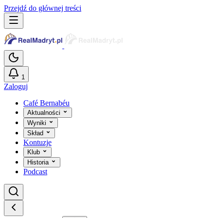
Przejdź do głównej treści
1
Zaloguj
Café Bernabéu
Aktualności
Wyniki
Skład
Kontuzje
Klub
Historia
Podcast