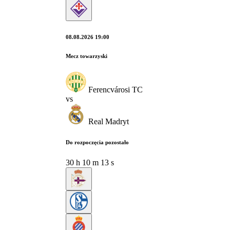
08.08.2026 19:00
Mecz towarzyski
Ferencvárosi TC
vs
Real Madryt
Do rozpoczęcia pozostało
30
h
10
m
12
s