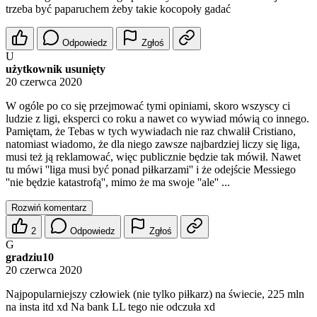
trzeba być paparuchem żeby takie kocopoły gadać
Odpowiedz
Zgłoś
U
użytkownik usunięty
20 czerwca 2020
W ogóle po co się przejmować tymi opiniami, skoro wszyscy ci
ludzie z ligi, eksperci co roku a nawet co wywiad mówią co innego.
Pamiętam, że Tebas w tych wywiadach nie raz chwalił Cristiano,
natomiast wiadomo, że dla niego zawsze najbardziej liczy się liga,
musi też ją reklamować, więc publicznie będzie tak mówił. Nawet
tu mówi ''liga musi być ponad piłkarzami'' i że odejście Messiego
''nie będzie katastrofą'', mimo że ma swoje ''ale'' ...
Rozwiń komentarz
2
Odpowiedz
Zgłoś
G
gradziu10
20 czerwca 2020
Najpopularniejszy człowiek (nie tylko piłkarz) na świecie, 225 mln
na insta itd xd Na bank LL tego nie odczuła xd