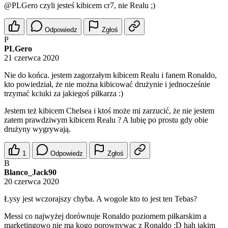
@PLGero
czyli jesteś kibicem cr7, nie Realu ;)
Odpowiedz
Zgłoś
P
PLGero
21 czerwca 2020
Nie do końca. jestem zagorzałym kibicem Realu i fanem Ronaldo,
kto powiedział, że nie można kibicować drużynie i jednocześnie
trzymać kciuki za jakiegoś piłkarza :)
Jestem też kibicem Chelsea i ktoś może mi zarzucić, że nie jestem
zatem prawdziwym kibicem Realu ? A lubię po prostu gdy obie
drużyny wygrywają.
1
Odpowiedz
Zgłoś
B
Blanco_Jack90
20 czerwca 2020
Łysy jest wczorajszy chyba. A wogole kto to jest ten Tebas?
Messi co najwyżej dorównuje Ronaldo poziomem piłkarskim a
marketingowo nie ma kogo porownywac z Ronaldo :D hah jakim