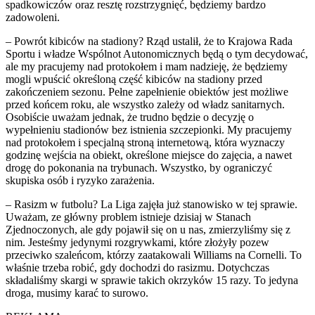
spadkowiczów oraz resztę rozstrzygnięć, będziemy bardzo
zadowoleni.
– Powrót kibiców na stadiony? Rząd ustalił, że to Krajowa Rada
Sportu i władze Wspólnot Autonomicznych będą o tym decydować,
ale my pracujemy nad protokołem i mam nadzieję, że będziemy
mogli wpuścić określoną część kibiców na stadiony przed
zakończeniem sezonu. Pełne zapełnienie obiektów jest możliwe
przed końcem roku, ale wszystko zależy od władz sanitarnych.
Osobiście uważam jednak, że trudno będzie o decyzję o
wypełnieniu stadionów bez istnienia szczepionki. My pracujemy
nad protokołem i specjalną stroną internetową, która wyznaczy
godzinę wejścia na obiekt, określone miejsce do zajęcia, a nawet
drogę do pokonania na trybunach. Wszystko, by ograniczyć
skupiska osób i ryzyko zarażenia.
– Rasizm w futbolu? La Liga zajęła już stanowisko w tej sprawie.
Uważam, ze główny problem istnieje dzisiaj w Stanach
Zjednoczonych, ale gdy pojawił się on u nas, zmierzyliśmy się z
nim. Jesteśmy jedynymi rozgrywkami, które złożyły pozew
przeciwko szaleńcom, którzy zaatakowali Williams na Cornelli. To
właśnie trzeba robić, gdy dochodzi do rasizmu. Dotychczas
składaliśmy skargi w sprawie takich okrzyków 15 razy. To jedyna
droga, musimy karać to surowo.