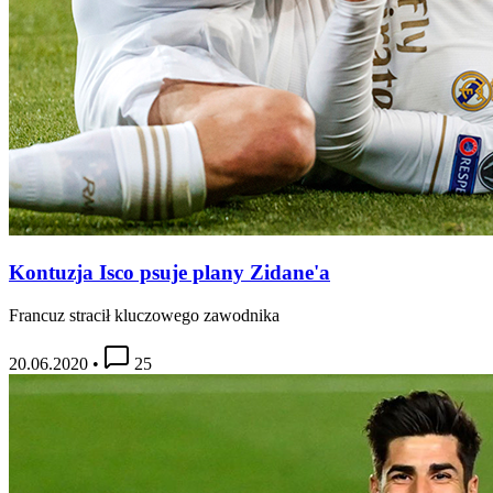
Kontuzja Isco psuje plany Zidane'a
Francuz stracił kluczowego zawodnika
20.06.2020
•
25