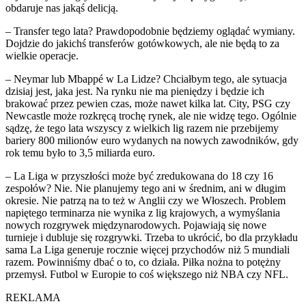
obdaruje nas jakąś delicją.
– Transfer tego lata? Prawdopodobnie będziemy oglądać wymiany.
Dojdzie do jakichś transferów gotówkowych, ale nie będą to za
wielkie operacje.
– Neymar lub Mbappé w La Lidze? Chciałbym tego, ale sytuacja
dzisiaj jest, jaka jest. Na rynku nie ma pieniędzy i będzie ich
brakować przez pewien czas, może nawet kilka lat. City, PSG czy
Newcastle może rozkręcą trochę rynek, ale nie widzę tego. Ogólnie
sądzę, że tego lata wszyscy z wielkich lig razem nie przebijemy
bariery 800 milionów euro wydanych na nowych zawodników, gdy
rok temu było to 3,5 miliarda euro.
– La Liga w przyszłości może być zredukowana do 18 czy 16
zespołów? Nie. Nie planujemy tego ani w średnim, ani w długim
okresie. Nie patrzą na to też w Anglii czy we Włoszech. Problem
napiętego terminarza nie wynika z lig krajowych, a wymyślania
nowych rozgrywek międzynarodowych. Pojawiają się nowe
turnieje i dubluje się rozgrywki. Trzeba to ukrócić, bo dla przykładu
sama La Liga generuje rocznie więcej przychodów niż 5 mundiali
razem. Powinniśmy dbać o to, co działa. Piłka nożna to potężny
przemysł. Futbol w Europie to coś większego niż NBA czy NFL.
REKLAMA