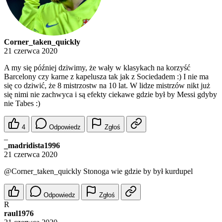
Corner_taken_quickly
21 czerwca 2020
A my się później dziwimy, że wały w klasykach na korzyść
Barcelony czy karne z kapelusza tak jak z Sociedadem :) I nie ma
się co dziwić, że 8 mistrzostw na 10 lat. W lidze mistrzów nikt już
się nimi nie zachwyca i są efekty ciekawe gdzie był by Messi gdyby
nie Tabes :)
4
Odpowiedz
Zgłoś
_
_madridista1996
21 czerwca 2020
@Corner_taken_quickly
Stonoga wie gdzie by był kurdupel
Odpowiedz
Zgłoś
R
raul1976