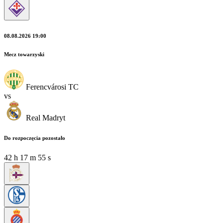
08.08.2026 19:00
Mecz towarzyski
Ferencvárosi TC
vs
Real Madryt
Do rozpoczęcia pozostało
42
h
17
m
54
s