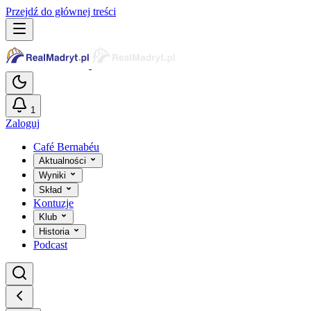
Przejdź do głównej treści
1
Zaloguj
Café Bernabéu
Aktualności
Wyniki
Skład
Kontuzje
Klub
Historia
Podcast