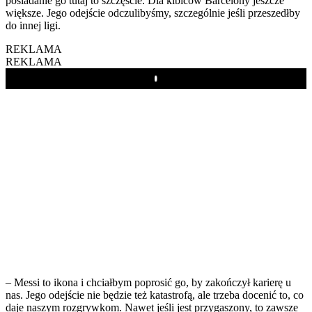
posiadanie go tutaj to szczęście. Dla kibiców Barcelony jeszcze
większe. Jego odejście odczulibyśmy, szczególnie jeśli przeszedłby
do innej ligi.
REKLAMA
REKLAMA
Play
– Messi to ikona i chciałbym poprosić go, by zakończył karierę u
nas. Jego odejście nie będzie też katastrofą, ale trzeba docenić to, co
daje naszym rozgrywkom. Nawet jeśli jest przygaszony, to zawsze