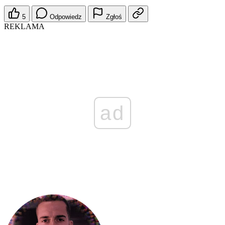
5
Odpowiedz
Zgłoś
REKLAMA
ad