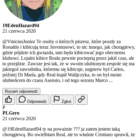
19EdenHazard94
21 czerwca 2020
@ViniciusJunior
Te osoby o których piszesz, które poszły za
Ronaldo i kibicują teraz Juventusowi, to nic innego, jak chorągiewy,
gdzie pójdzie ich gwiazda, tam będa kibicować jego obecnemu
klubowi. Lojalni kibice Realu pewnie pocieprią przez jakiś czas, ale
to przejdzie. Zawsze jest tak, że w swoim ulubionym zespole się ma
jakiegoś zawodnika, któremu się kibicuje, najpierw był Carlos,
później Di María, gdy Real kupił Walijczyka, to on był moim
ulubieńcem do czasu Asensio, i od tego sezonu Marco ...
Rozwiń odpowiedź
Odpowiedz
Zgłoś
P
PLGero
21 czerwca 2020
@19EdenHazard94
ty na poważnie ??? ja zatem jestem taką
chorągiewą. Bo uwielbiam Real, ale to właśnie Cristiano sprawił, że