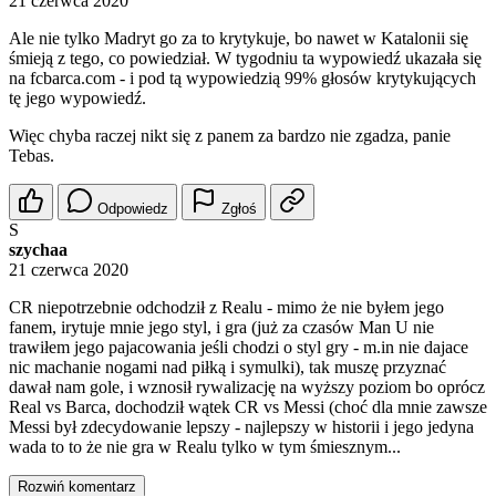
21 czerwca 2020
Ale nie tylko Madryt go za to krytykuje, bo nawet w Katalonii się
śmieją z tego, co powiedział. W tygodniu ta wypowiedź ukazała się
na fcbarca.com - i pod tą wypowiedzią 99% głosów krytykujących
tę jego wypowiedź.
Więc chyba raczej nikt się z panem za bardzo nie zgadza, panie
Tebas.
Odpowiedz
Zgłoś
S
szychaa
21 czerwca 2020
CR niepotrzebnie odchodził z Realu - mimo że nie byłem jego
fanem, irytuje mnie jego styl, i gra (już za czasów Man U nie
trawiłem jego pajacowania jeśli chodzi o styl gry - m.in nie dajace
nic machanie nogami nad piłką i symulki), tak muszę przyznać
dawał nam gole, i wznosił rywalizację na wyższy poziom bo oprócz
Real vs Barca, dochodził wątek CR vs Messi (choć dla mnie zawsze
Messi był zdecydowanie lepszy - najlepszy w historii i jego jedyna
wada to to że nie gra w Realu tylko w tym śmiesznym...
Rozwiń komentarz