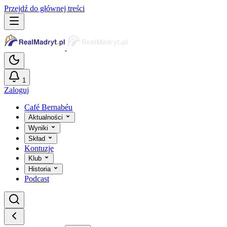
Przejdź do głównej treści
1
Zaloguj
Café Bernabéu
Aktualności
Wyniki
Skład
Kontuzje
Klub
Historia
Podcast