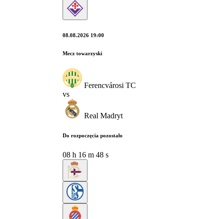
08.08.2026 19:00
Mecz towarzyski
Ferencvárosi TC
vs
Real Madryt
Do rozpoczęcia pozostało
08
h
16
m
48
s