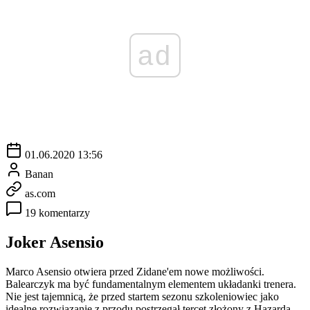
ad
01.06.2020 13:56
Banan
as.com
19 komentarzy
Joker Asensio
Marco Asensio otwiera przed Zidane'em nowe możliwości.
Balearczyk ma być fundamentalnym elementem układanki trenera.
Nie jest tajemnicą, że przed startem sezonu szkoleniowiec jako
idealne rozwiązanie z przodu postrzegał tercet złożony z Hazarda,