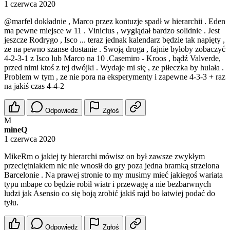
1 czerwca 2020
@marfel
dokładnie , Marco przez kontuzje spadł w hierarchii . Eden
ma pewne miejsce w 11 . Vinicius , wyglądał bardzo solidnie . Jest
jeszcze Rodrygo , Isco ... teraz jednak kalendarz będzie tak napięty ,
ze na pewno szanse dostanie . Swoją droga , fajnie byłoby zobaczyć
4-2-3-1 z Isco lub Marco na 10 .Casemiro - Kroos , bądź Valverde,
przed nimi ktoś z tej dwójki . Wydaje mi się , ze piłeczka by hulała .
Problem w tym , ze nie pora na eksperymenty i zapewne 4-3-3 + raz
na jakiś czas 4-4-2
Odpowiedz
Zgłoś
M
mineQ
1 czerwca 2020
MikeRm o jakiej ty hierarchi mówisz on był zawsze zwykłym
przeciętniakiem nic nie wnosił do gry poza jedna bramką strzelona
Barcelonie . Na prawej stronie to my musimy mieć jakiegoś wariata
typu mbape co będzie robił wiatr i przewagę a nie bezbarwnych
ludzi jak Asensio co się boją zrobić jakiś rajd bo łatwiej podać do
tyłu.
Odpowiedz
Zgłoś