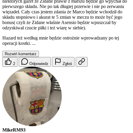
niektórych gazet że Zidane prawie z marszu będzie go wpychał do
pierwszego składu. Nie po tak długiej przerwie i nie po zerwaniu
więzadeł. Cały czas jestem zdania że Marco będzie wchodził do
składu stopniowo i akurat te 5 zmian w meczu to może być jego
bonus( czyli że Zidane właśnie Asensio będzie wpuszczał by
odzyskiwał czucie piłki i też wiarę w siebie).
Hazard też według mnie będzie ostrożnie wprowadzany po tej
operacji kostki. ...
Rozwiń komentarz
2
Odpowiedz
Zgłoś
MikeRM93