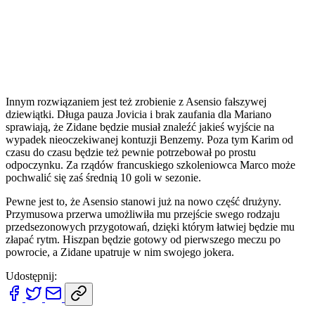
Innym rozwiązaniem jest też zrobienie z Asensio fałszywej
dziewiątki. Długa pauza Jovicia i brak zaufania dla Mariano
sprawiają, że Zidane będzie musiał znaleźć jakieś wyjście na
wypadek nieoczekiwanej kontuzji Benzemy. Poza tym Karim od
czasu do czasu będzie też pewnie potrzebował po prostu
odpoczynku. Za rządów francuskiego szkoleniowca Marco może
pochwalić się zaś średnią 10 goli w sezonie.
Pewne jest to, że Asensio stanowi już na nowo część drużyny.
Przymusowa przerwa umożliwiła mu przejście swego rodzaju
przedsezonowych przygotowań, dzięki którym łatwiej będzie mu
złapać rytm. Hiszpan będzie gotowy od pierwszego meczu po
powrocie, a Zidane upatruje w nim swojego jokera.
Udostępnij: