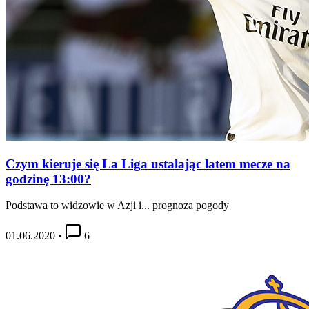
Czym kieruje się La Liga ustalając latem mecze na
godzinę 13:00?
Podstawa to widzowie w Azji i... prognoza pogody
01.06.2020
•
6