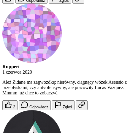
Odpowiedz
Zgłoś
Ruppert
1 czerwca 2020
Ależ Zidane ma zagwozdkę: nierówny, ciągnący wózek Asensio z
przebłyskami, czy antyofensywny, ale pracowity Lucas Vazquez.
Mmmm już chcę to zobaczyć.
2
Odpowiedz
Zgłoś