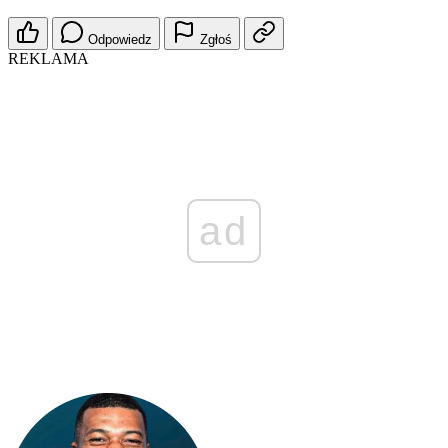
Odpowiedz
Zgłoś
REKLAMA
ad