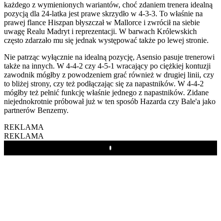
każdego z wymienionych wariantów, choć zdaniem trenera idealną
pozycją dla 24-latka jest prawe skrzydło w 4-3-3. To właśnie na
prawej flance Hiszpan błyszczał w Mallorce i zwrócił na siebie
uwagę Realu Madryt i reprezentacji. W barwach Królewskich
często zdarzało mu się jednak występować także po lewej stronie.
Nie patrząc wyłącznie na idealną pozycję, Asensio pasuje trenerowi
także na innych. W 4-4-2 czy 4-5-1 wracający po ciężkiej kontuzji
zawodnik mógłby z powodzeniem grać również w drugiej linii, czy
to bliżej strony, czy też podłączając się za napastników. W 4-4-2
mógłby też pełnić funkcję właśnie jednego z napastników. Zidane
niejednokrotnie próbował już w ten sposób Hazarda czy Bale'a jako
partnerów Benzemy.
REKLAMA
REKLAMA
Play