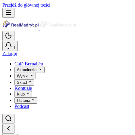
Przejdź do głównej treści
1
Zaloguj
Café Bernabéu
Aktualności
Wyniki
Skład
Kontuzje
Klub
Historia
Podcast