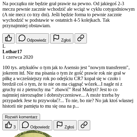
Na początku nie będzie grał prawie na pewno. Od jakiegoś 2-3
meczu pewnie zacznie wchodzić ale wciąż w cyklu cotygodniowym
(A nie mecz co trzy dni). Jeśli będzie forma to pewnie zacznie
wychodzić w podstawie w ostatnich 4-5 kolejkach. Tak
przynajmniej obstawiam.
Odpowiedz
Zgłoś
L
Lothar17
1 czerwca 2020
100 tys. artykułów o tym jak to Asensio jest "nowym transferem",
jokerem itd. Nie ma pisania o tym że gość prawie rok nie grał w
piłkę a wcześniejszy rok po odejściu CR7 kopał się w czoło i
bredził coś o tym, że to nie on ma ciągnąć wózek...I nagle ni z
gruchy ni z pietruchy ma " zbawić" Real Madryt? Jest to co
najmniej nierozsądne i dobrożyczeniowe... A może trzeba by
przypadek Jese tu przywołać?... To nie, bo nie? No jak ktoś własnej
historii nie pamięta to mu się ona na p...
Rozwiń komentarz
3
Odpowiedz
Zgłoś