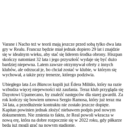
Varane i Nacho też w teorii mają jeszcze przed sobą tylko dwa lata
gry w Realu. Francuz będzie miał jednak dopiero 29 lat i znajdzie
się w idealnym wieku, aby stać się liderem środka obrony. Hiszpan
skończy natomiast 32 lata i jego przyszłość wydaje się być dużo
bardziej niepewna. Latem zawsze otrzymywał oferty z innych
klubów, ale odrzucał je, bo chciał zostać w klubie, w którym się
wychował, a także przy trenerze, którego podziwia.
Ubiegłego lata
Los Blancos
kupili już Édera Militão, który na razie
wzbudza więcej niepewności niż zaufania. Teraz klub przygląda się
Dayotowi Upamecano, by znaleźć następców dla starej gwardii. Za
rok kończy się bowiem umowa Sergio Ramosa, który już teraz ma
34 lata, a przedłużenie kontraktu nie zostało jeszcze dopięte.
Kapitan powinien jednak złożyć niebawem podpis pod nowym
dokumentem. Nie zmienia to faktu, że Real powoli wkracza w
nową erę, która na dobre rozpocznie się w 2022 roku, gdy piłkarze
będą już mogli grać na nowym stadionie.