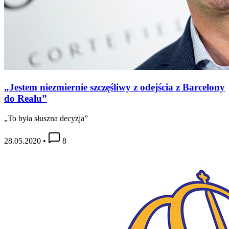
„Jestem niezmiernie szczęśliwy z odejścia z Barcelony
do Realu”
„To była słuszna decyzja”
28.05.2020
•
8