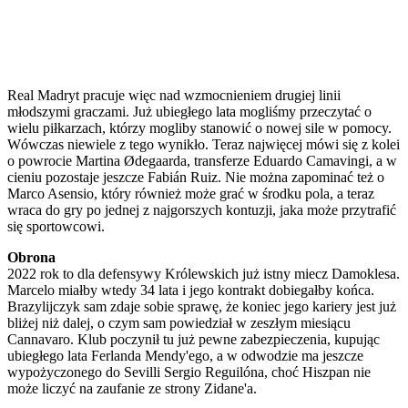
Real Madryt pracuje więc nad wzmocnieniem drugiej linii
młodszymi graczami. Już ubiegłego lata mogliśmy przeczytać o
wielu piłkarzach, którzy mogliby stanowić o nowej sile w pomocy.
Wówczas niewiele z tego wynikło. Teraz najwięcej mówi się z kolei
o powrocie Martina Ødegaarda, transferze Eduardo Camavingi, a w
cieniu pozostaje jeszcze Fabián Ruiz. Nie można zapominać też o
Marco Asensio, który również może grać w środku pola, a teraz
wraca do gry po jednej z najgorszych kontuzji, jaka może przytrafić
się sportowcowi.
Obrona
2022 rok to dla defensywy Królewskich już istny miecz Damoklesa.
Marcelo miałby wtedy 34 lata i jego kontrakt dobiegałby końca.
Brazylijczyk sam zdaje sobie sprawę, że koniec jego kariery jest już
bliżej niż dalej, o czym sam powiedział w zeszłym miesiącu
Cannavaro. Klub poczynił tu już pewne zabezpieczenia, kupując
ubiegłego lata Ferlanda Mendy'ego, a w odwodzie ma jeszcze
wypożyczonego do Sevilli Sergio Reguilóna, choć Hiszpan nie
może liczyć na zaufanie ze strony Zidane'a.