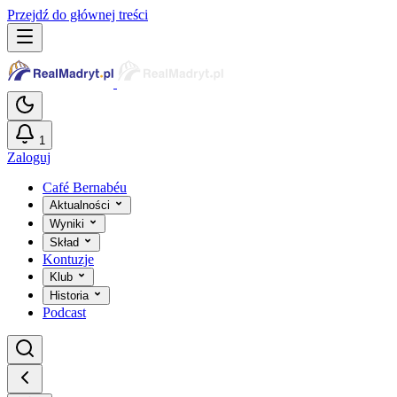
Przejdź do głównej treści
1
Zaloguj
Café Bernabéu
Aktualności
Wyniki
Skład
Kontuzje
Klub
Historia
Podcast