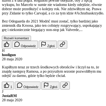
luzem z 4 lata pogra. Reguilon pewnie odejdzie, oby z opcją
wykupu, bo Marcelo w sumie nie wiadomo kiedy odejdzie, równie
dobrze może przedłużyć o kolejny rok. Nie zdziwiłbym się. Prawa
przy Zidanie to tylko Carvajal, a co za tym idzie #Achrafnaskrzydło.
Bez Odegaarda do 2021 Modrić musi zostać, tylko bardziej jako
zmiennik dla Kroosa, jako ten cofnięty rozgrywający, uspokajający
grę i niekoniecznie biegający non-stop jak Valverde,...
Rozwiń komentarz
Odpowiedz
Zgłoś
H
hooligun
28 maja 2020
Kupiłbym teraz ze trzech środkowych obrońców i liczył na to, że
znajdę następcę Ramosa, a po przyszłym sezonie pozwoliłbym mu
odejść za darmo, gdzie tylko będzie chciał.
1
Odpowiedz
Zgłoś
J
JustaRM
28 maja 2020