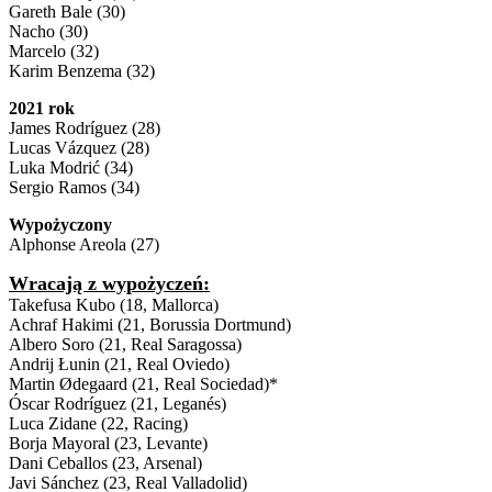
Gareth Bale (30)
Nacho (30)
Marcelo (32)
Karim Benzema (32)
2021 rok
James Rodríguez (28)
Lucas Vázquez (28)
Luka Modrić (34)
Sergio Ramos (34)
Wypożyczony
Alphonse Areola (27)
Wracają z wypożyczeń:
Takefusa Kubo (18, Mallorca)
Achraf Hakimi (21, Borussia Dortmund)
Albero Soro (21, Real Saragossa)
Andrij Łunin (21, Real Oviedo)
Martin Ødegaard (21, Real Sociedad)*
Óscar Rodríguez (21, Leganés)
Luca Zidane (22, Racing)
Borja Mayoral (23, Levante)
Dani Ceballos (23, Arsenal)
Javi Sánchez (23, Real Valladolid)