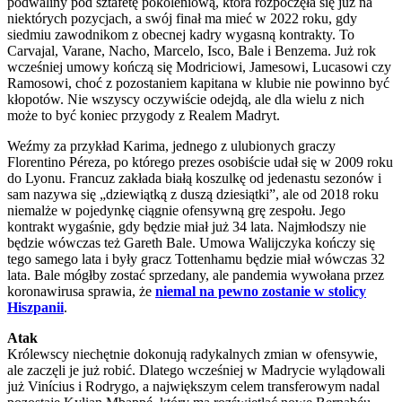
podwaliny pod sztafetę pokoleniową, która rozpoczęła się już na
niektórych pozycjach, a swój finał ma mieć w 2022 roku, gdy
siedmiu zawodnikom z obecnej kadry wygasną kontrakty. To
Carvajal, Varane, Nacho, Marcelo, Isco, Bale i Benzema. Już rok
wcześniej umowy kończą się Modriciowi, Jamesowi, Lucasowi czy
Ramosowi, choć z pozostaniem kapitana w klubie nie powinno być
kłopotów. Nie wszyscy oczywiście odejdą, ale dla wielu z nich
może to być koniec przygody z Realem Madryt.
Weźmy za przykład Karima, jednego z ulubionych graczy
Florentino Péreza, po którego prezes osobiście udał się w 2009 roku
do Lyonu. Francuz zakłada białą koszulkę od jedenastu sezonów i
sam nazywa się „dziewiątką z duszą dziesiątki”, ale od 2018 roku
niemalże w pojedynkę ciągnie ofensywną grę zespołu. Jego
kontrakt wygaśnie, gdy będzie miał już 34 lata. Najmłodszy nie
będzie wówczas też Gareth Bale. Umowa Walijczyka kończy się
tego samego lata i były gracz Tottenhamu będzie miał wówczas 32
lata. Bale mógłby zostać sprzedany, ale pandemia wywołana przez
koronawirusa sprawia, że
niemal na pewno zostanie w stolicy
Hiszpanii
.
Atak
Królewscy niechętnie dokonują radykalnych zmian w ofensywie,
ale zaczęli je już robić. Dlatego wcześniej w Madrycie wylądowali
już Vinícius i Rodrygo, a największym celem transferowym nadal