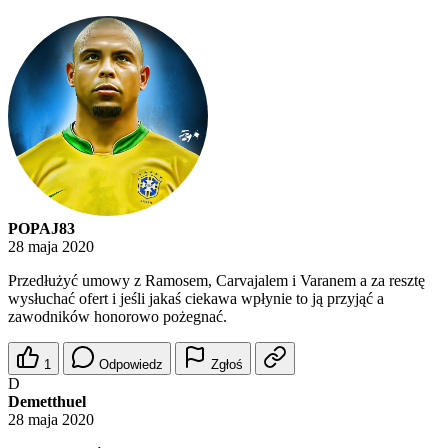
POPAJ83
28 maja 2020
Przedłużyć umowy z Ramosem, Carvajalem i Varanem a za resztę
wysłuchać ofert i jeśli jakaś ciekawa wpłynie to ją przyjąć a
zawodników honorowo pożegnać.
1
Odpowiedz
Zgłoś
D
Demetthuel
28 maja 2020