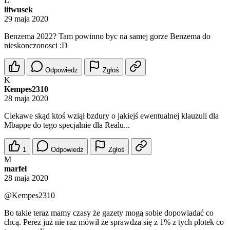
L
litwusek
29 maja 2020
Benzema 2022? Tam powinno byc na samej gorze Benzema do
nieskonczonosci :D
Odpowiedz
Zgłoś
K
Kempes2310
28 maja 2020
Ciekawe skąd ktoś wziął bzdury o jakiejś ewentualnej klauzuli dla
Mbappe do tego specjalnie dla Realu...
1
Odpowiedz
Zgłoś
M
marfel
28 maja 2020
@Kempes2310
Bo takie teraz mamy czasy że gazety mogą sobie dopowiadać co
chcą. Perez już nie raz mówił że sprawdza się z 1% z tych plotek co