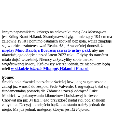
Innym napastnikiem, którego na celowniku mają
Los Merengues
,
jest Erling Braut Håland. Skandynawski gigant mierzący 194 cm ma
zaledwie 19 lat i pomimo ostatnich spotkań bez gola, wciąż znajduje
się w orbicie zainteresowań Realu.
AS
już wcześniej donosił, że
między Mino Raiolą a Borussią zawarto ustny pakt
, aby nie
ułatwiać jego odejścia przed latem 2022 roku. Gdyby do transferu
miało dojść wcześniej, Niemcy zażyczyliby sobie bardzo
wygórowanej kwoty. Królewscy wierzą jednak, że niebawem będą
mieli
w składzie
tridente
Mbappé, Håland i Hazard
.
Pomoc
Środek pola również potrzebuje świeżej krwi, a tę w tym sezonie
zaczął już wnosić do zespołu Fede Valverde. Urugwajczyk stał się
fundamentalną postacią dla Zidane'a i zaczął odciążać Lukę
Modricia w pokonywaniu kilometrów i boiskowej harówce.
Chorwat ma już 34 lata i jego przyszłość nadal stoi pod znakiem
zapytania. Decyzja o odejściu bądź pozostaniu należy jednak do
niego. Ma już jednak następcę, którym jest
El Pajarito
.