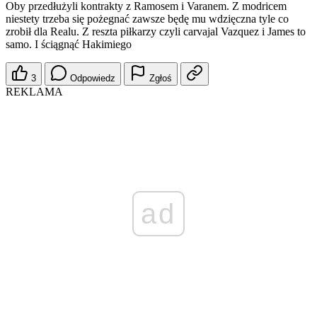
Oby przedłużyli kontrakty z Ramosem i Varanem. Z modricem
niestety trzeba się pożegnać zawsze będę mu wdzięczna tyle co
zrobił dla Realu. Z reszta piłkarzy czyli carvajal Vazquez i James to
samo. I ściągnąć Hakimiego
3
Odpowiedz
Zgłoś
REKLAMA
ad