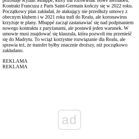
pozostaje Kylian Mbappé, który ma rozświetlać nowe Bernabéu.
Kontrakt Francuza z Paris Saint-Germain kończy się w 2022 roku.
Początkowy plan zakładał, że atakujący nie przedłuży umowy z
obecnym klubem i w 2021 roku trafi do Realu, ale koronawirus
krzyżuje te plany. Mbappé zaczął zastanawiać się nad podpisaniem
nowego kontraktu z paryżanami, ale postawił jeden warunek. W
umowie musi znajdować się klauzula, która pozwoli mu przenieść
się do Madrytu. To wciąż korzystne rozwiązanie dla Realu, ale
sprawia też, że transfer byłby znacznie droższy, niż początkowo
zakładano.
REKLAMA
REKLAMA
ad