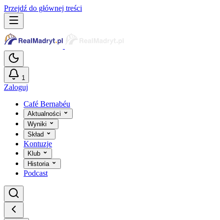
Przejdź do głównej treści
1
Zaloguj
Café Bernabéu
Aktualności
Wyniki
Skład
Kontuzje
Klub
Historia
Podcast