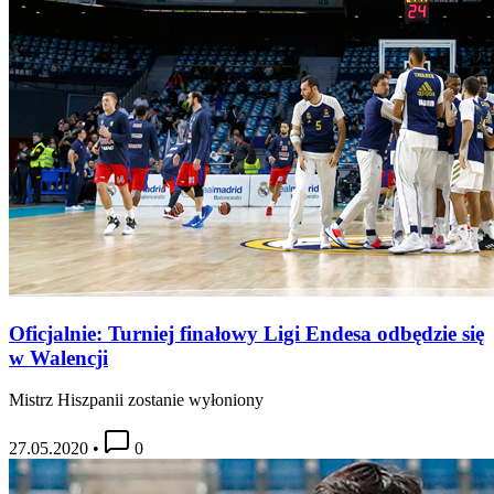
Oficjalnie: Turniej finałowy Ligi Endesa odbędzie się
w Walencji
Mistrz Hiszpanii zostanie wyłoniony
27.05.2020
•
0