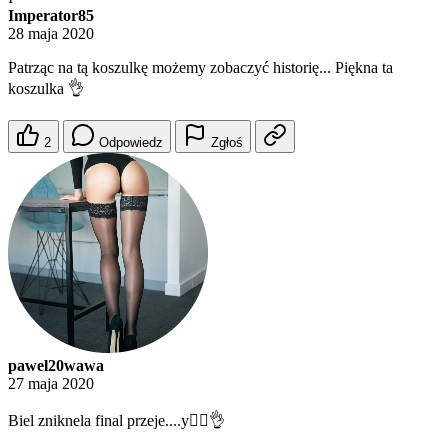
Imperator85
28 maja 2020
Patrząc na tą koszulkę możemy zobaczyć historię... Piękna ta
koszulka 👌
2
Odpowiedz
Zgłoś
pawel20wawa
27 maja 2020
Biel zniknela final przeje....y🤦‍♂️👌