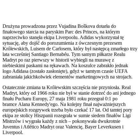
Drużyna prowadzona przez Vujadina Boškova dotarła do
finałowego starcia na paryskim Parc des Princes, na którym
naprzeciwko stanęła ekipa Liverpoolu. Adidas wykorzystał tę
sytuację, aby dojść do porozumienia z ówczesnym prezesem
Królewskich, Luisem de Carlosem, który był następcą zmarłego trzy
lata wcześniej Santiago Bernabéu. Tym samym piłkarze Realu
Madryt po raz pierwszy w historii wybiegli na murawę z
niebieskimi paskami na rękawach. Na koszulce zabrakło jednak
logo Adidasa (zostało zasłonięte), gdyż w tamtym czasie UEFA
zabraniała jakichkolwiek elementów marketingowych na strojach.
Ostatecznie zmiana ta Królewskim szczęścia nie przyniosła. Real
Madryt, który od 1966 roku nie był w stanie dotrzeć do ani jednego
finału Pucharu Europy, 27 maja 1981 roku przegrał 0:1 po
bramce Alana Kennedy'ego. Na kolejny finał najważniejszych
europejskich rozgrywek trzeba było czekać 17 lat. Od tamtej pory
ekipa ze stolicy Hiszpanii rozegrała w sumie siedem finałów Ligi
Mistrzów i wygrała każdy z nich – pokonywała dwukrotnie
Juventus i Atlético Madryt oraz Valencię, Bayer Leverkusen i
Liverpool.