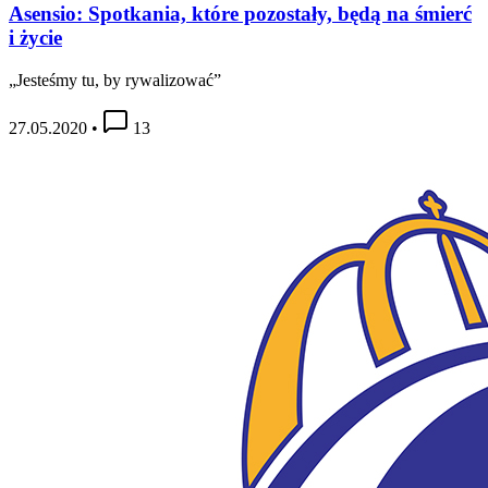
Asensio: Spotkania, które pozostały, będą na śmierć
i życie
„Jesteśmy tu, by rywalizować”
27.05.2020
•
13