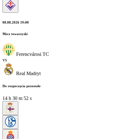
08.08.2026 19:00
Mecz towarzyski
Ferencvárosi TC
vs
Real Madryt
Do rozpoczęcia pozostało
14
h
30
m
51
s