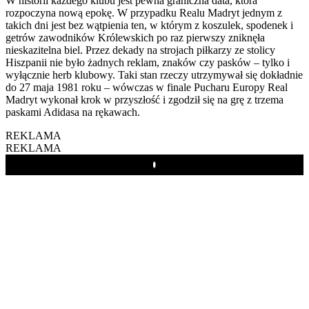
W historii każdego klubu jest pewna graniczna data, która
rozpoczyna nową epokę. W przypadku Realu Madryt jednym z
takich dni jest bez wątpienia ten, w którym z koszulek, spodenek i
getrów zawodników Królewskich po raz pierwszy zniknęła
nieskazitelna biel. Przez dekady na strojach piłkarzy ze stolicy
Hiszpanii nie było żadnych reklam, znaków czy pasków – tylko i
wyłącznie herb klubowy. Taki stan rzeczy utrzymywał się dokładnie
do 27 maja 1981 roku – wówczas w finale Pucharu Europy Real
Madryt wykonał krok w przyszłość i zgodził się na grę z trzema
paskami Adidasa na rękawach.
REKLAMA
REKLAMA
Play