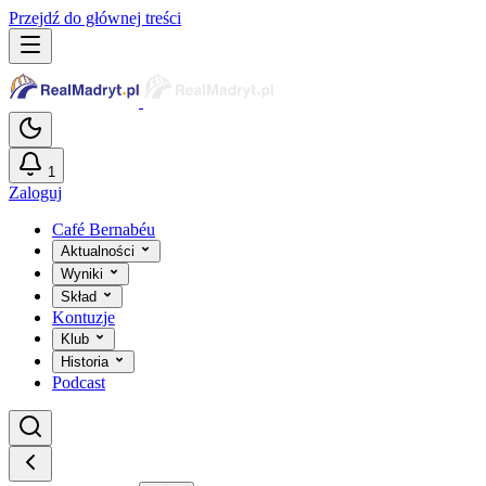
Przejdź do głównej treści
1
Zaloguj
Café Bernabéu
Aktualności
Wyniki
Skład
Kontuzje
Klub
Historia
Podcast