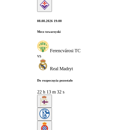
08.08.2026 19:00
Mecz towarzyski
Ferencvárosi TC
vs
Real Madryt
Do rozpoczęcia pozostało
22
h
13
m
31
s