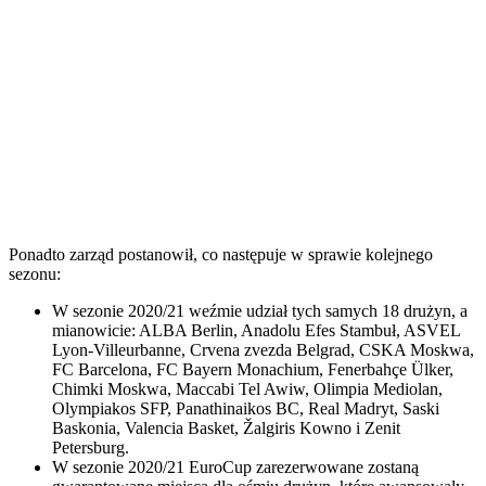
Ponadto zarząd postanowił, co następuje w sprawie kolejnego
sezonu:
W sezonie 2020/21 weźmie udział tych samych 18 drużyn, a
mianowicie: ALBA Berlin, Anadolu Efes Stambuł, ASVEL
Lyon-Villeurbanne, Crvena zvezda Belgrad, CSKA Moskwa,
FC Barcelona, ​​FC Bayern Monachium, Fenerbahçe Ülker,
Chimki Moskwa, Maccabi Tel Awiw, Olimpia Mediolan,
Olympiakos SFP, Panathinaikos BC, Real Madryt, Saski
Baskonia, Valencia Basket, Žalgiris Kowno i Zenit
Petersburg.
W sezonie 2020/21 EuroCup zarezerwowane zostaną