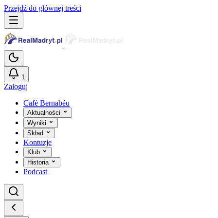
Przejdź do głównej treści
1
Zaloguj
Café Bernabéu
Aktualności
Wyniki
Skład
Kontuzje
Klub
Historia
Podcast