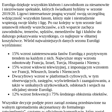
Euroliga dziękuje wszystkim klubom i zawodnikom za niesamowite
i niezrównane spektakle, których świadkami byliśmy w sezonie
2019/20. Ligowi interesariusze pragną wyrazić swoją szczególną
wdzięczność wszystkim fanom, którzy stale i niestrudzenie
wspierają swoje kluby i ligę. Po raz kolejny w tym sezonie fani
ustanowili rekordy wszechczasów, a ich wsparcie zachęca
zawodników, trenerów, sędziów, menedżerów ligi i klubów do
dalszego pokazywania wszystkiego, co najlepsze w elitarnej
koszykówce. Wśród najważniejszych danych sezonu Euroligi
wyróżniono:
15% wzrost zainteresowania fanów Euroligą z pozytywnym
trendem na każdym z nich. Najwyższe stopy wzrostu
odnotowały Francja, Izrael, Turcja, Hiszpania i Niemcy.
15% wzrost widowni telewizyjnej, z imponującym wzrostem
we Francji, Włoszech, Izraelu i Niemczech
Dwucyfrowy wzrost w platformach cyfrowych, w tym
obserwujących, zasięgów, wyświetleniach i zaangażowaniu, a
także w unikalnych użytkownikach, odsłonach i sesjach na
oficjalnej stronie Euroligi.
12% wzrost frekwencji i 75% średniego obłożenia obiektów.
Wszystkie decyzje podjęte przez zarząd zostaną przedstawione na
walnym zgromadzeniu akcjonariuszy do formalnego
zatwierdzenia”, czytamy w oficjalnym komunikacie, który został