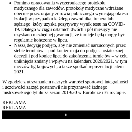
Pomimo opracowania wyczerpującego protokołu
medycznego dla zawodów, protokoły medyczne wdrażane
obecnie przez organy zdrowia publicznego wymagają okresu
izolacji w przypadku każdego zawodnika, trenera lub
sędziego, który uzyska pozytywny wynik testu na COVID-
19. Dlatego w ciągu ostatnich dwóch i pół miesięcy nie
uzyskano niezbędnej gwarancji, że turnieje będą mogły być
regularnie kończone w lipcu.
Naszą decyzję podjęto, aby nie zmieniać narzuconych przez
siebie terminów – pod koniec maja do podjęcia ostatecznej
decyzji i pod koniec lipca do zakończenia turniejów – w celu
uniknięcia zmiany i wpływu na kalendarz 2020/2021, w tym
meczów lig krajowych, a także spotkań reprezentacji latem
2021.
W zgodzie z utrzymaniem naszych wartości sportowej integralności
i uczciwości zarząd postanowił nie przyznawać żadnego
mistrzowskiego tytułu za sezon 2019/20 w Eurolidze i EuroCupie.
REKLAMA
REKLAMA
Play