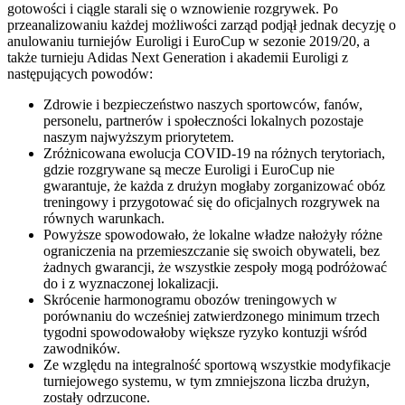
gotowości i ciągle starali się o wznowienie rozgrywek. Po
przeanalizowaniu każdej możliwości zarząd podjął jednak decyzję o
anulowaniu turniejów Euroligi i EuroCup w sezonie 2019/20, a
także turnieju Adidas Next Generation i akademii Euroligi z
następujących powodów:
Zdrowie i bezpieczeństwo naszych sportowców, fanów,
personelu, partnerów i społeczności lokalnych pozostaje
naszym najwyższym priorytetem.
Zróżnicowana ewolucja COVID-19 na różnych terytoriach,
gdzie rozgrywane są mecze Euroligi i EuroCup nie
gwarantuje, że każda z drużyn mogłaby zorganizować obóz
treningowy i przygotować się do oficjalnych rozgrywek na
równych warunkach.
Powyższe spowodowało, że lokalne władze nałożyły różne
ograniczenia na przemieszczanie się swoich obywateli, bez
żadnych gwarancji, że wszystkie zespoły mogą podróżować
do i z wyznaczonej lokalizacji.
Skrócenie harmonogramu obozów treningowych w
porównaniu do wcześniej zatwierdzonego minimum trzech
tygodni spowodowałoby większe ryzyko kontuzji wśród
zawodników.
Ze względu na integralność sportową wszystkie modyfikacje
turniejowego systemu, w tym zmniejszona liczba drużyn,
zostały odrzucone.