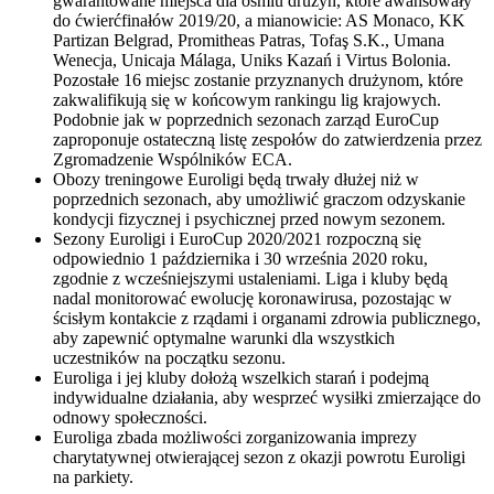
gwarantowane miejsca dla ośmiu drużyn, które awansowały
do ćwierćfinałów 2019/20, a mianowicie: AS Monaco, KK
Partizan Belgrad, Promitheas Patras, Tofaş S.K., Umana
Wenecja, Unicaja Málaga, Uniks Kazań i Virtus Bolonia.
Pozostałe 16 miejsc zostanie przyznanych drużynom, które
zakwalifikują się w końcowym rankingu lig krajowych.
Podobnie jak w poprzednich sezonach zarząd EuroCup
zaproponuje ostateczną listę zespołów do zatwierdzenia przez
Zgromadzenie Wspólników ECA.
Obozy treningowe Euroligi będą trwały dłużej niż w
poprzednich sezonach, aby umożliwić graczom odzyskanie
kondycji fizycznej i psychicznej przed nowym sezonem.
Sezony Euroligi i EuroCup 2020/2021 rozpoczną się
odpowiednio 1 października i 30 września 2020 roku,
zgodnie z wcześniejszymi ustaleniami. Liga i kluby będą
nadal monitorować ewolucję koronawirusa, pozostając w
ścisłym kontakcie z rządami i organami zdrowia publicznego,
aby zapewnić optymalne warunki dla wszystkich
uczestników na początku sezonu.
Euroliga i jej kluby dołożą wszelkich starań i podejmą
indywidualne działania, aby wesprzeć wysiłki zmierzające do
odnowy społeczności.
Euroliga zbada możliwości zorganizowania imprezy
charytatywnej otwierającej sezon z okazji powrotu Euroligi
na parkiety.