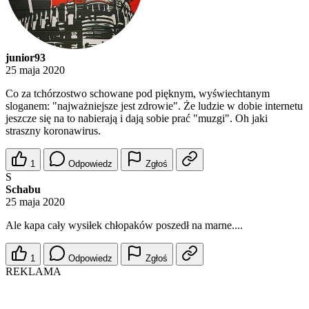
junior93
25 maja 2020
Co za tchórzostwo schowane pod pięknym, wyświechtanym
sloganem: "najważniejsze jest zdrowie". Że ludzie w dobie internetu
jeszcze się na to nabierają i dają sobie prać "muzgi". Oh jaki
straszny koronawirus.
1
Odpowiedz
Zgłoś
S
Schabu
25 maja 2020
Ale kapa cały wysiłek chłopaków poszedł na marne....
1
Odpowiedz
Zgłoś
REKLAMA