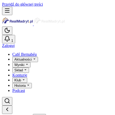
Przejdź do głównej treści
1
Zaloguj
Café Bernabéu
Aktualności
Wyniki
Skład
Kontuzje
Klub
Historia
Podcast