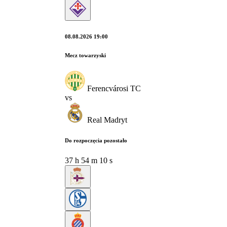
08.08.2026 19:00
Mecz towarzyski
Ferencvárosi TC
vs
Real Madryt
Do rozpoczęcia pozostało
37
h
54
m
09
s