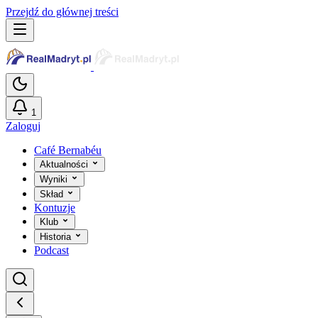
Przejdź do głównej treści
1
Zaloguj
Café Bernabéu
Aktualności
Wyniki
Skład
Kontuzje
Klub
Historia
Podcast