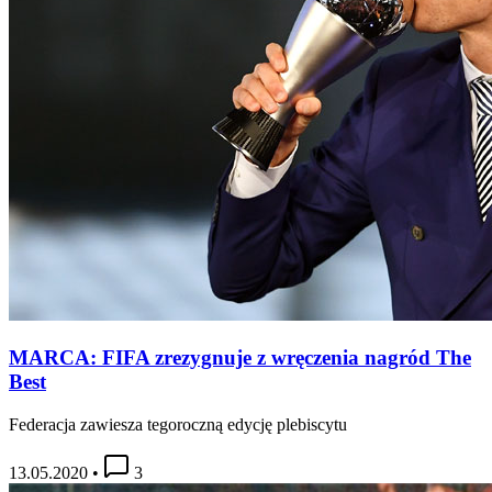
MARCA: FIFA zrezygnuje z wręczenia nagród The
Best
Federacja zawiesza tegoroczną edycję plebiscytu
13.05.2020
•
3