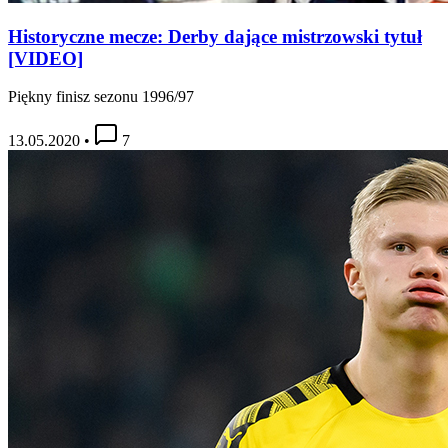
Historyczne mecze: Derby dające mistrzowski tytuł
[VIDEO]
Piękny finisz sezonu 1996/97
13.05.2020
•
7