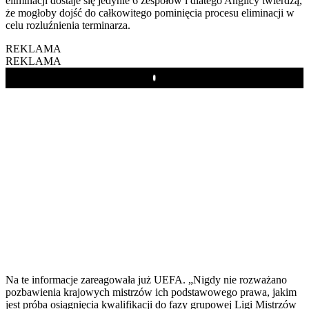
eliminacji dostaje się jedynie 6 zespołów i dlatego Anglicy twierdzą,
że mogłoby dojść do całkowitego pominięcia procesu eliminacji w
celu rozluźnienia terminarza.
REKLAMA
REKLAMA
Play
Na te informacje zareagowała już UEFA. „Nigdy nie rozważano
pozbawienia krajowych mistrzów ich podstawowego prawa, jakim
jest próba osiągnięcia kwalifikacji do fazy grupowej Ligi Mistrzów