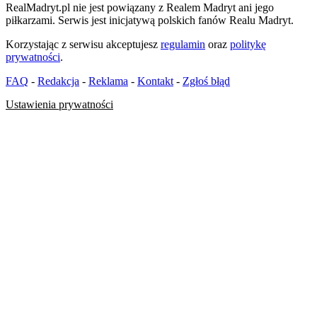
RealMadryt.pl nie jest powiązany z Realem Madryt ani jego
piłkarzami. Serwis jest inicjatywą polskich fanów Realu Madryt.
Korzystając z serwisu akceptujesz
regulamin
oraz
politykę
prywatności
.
FAQ
-
Redakcja
-
Reklama
-
Kontakt
-
Zgłoś błąd
Ustawienia prywatności