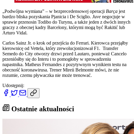
„Podwójna wymiana” – w bezprecedensowej operacji
Barça
jest
bardzo bliska pozyskania Pjanicia i De Sciglio.
Juve
negocjuje w
sprawie przenosin Todibo do Turynu, a także jeden z dwóch innych
graczy z obecnej kadry Barcelony, którymi mogą być Rakitić lub
Arturo Vidal.
Carlos Sainz Jr. o krok od przejścia do Ferrari. Kierowca przejąłby
kierownicę od Vettela, który zrewolucjonizował F1. Transfer
Semedo do City otworzy drzwi przed Lautaro, ponieważ Cancelo
przeniósłby się do Interu i to pomogłoby w sprowadzeniu
napastnika. Matheus Fernandes z pozytywnym wynikiem testu na
obecność koronawirusa. Trener Mireii Belmonte mówi, że nie
rozumie, czemu pływaczka nie może trenować.
Udostępnij:
Ostatnie aktualności