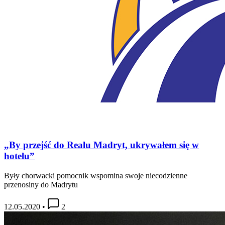
„By przejść do Realu Madryt, ukrywałem się w
hotelu”
Były chorwacki pomocnik wspomina swoje niecodzienne
przenosiny do Madrytu
12.05.2020
•
2