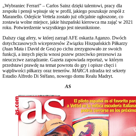
„Wybraniec Ferrari” – Carlos Sainz dzięki talentowi, pracy dla
zespołu i pensji wpisuje się w profil, jakiego poszukuje zespół z
Maranello. Odejście Vettela zostało już oficjalnie ogłoszone, co
zostawia wolne miejsce, jakie hiszpański kierowca ma zająć w 2021
roku. Potwierdzenie wszystkiego jest nieuniknione.
Dalszy ciąg afery, w której zarząd AFE oskarża Aganzo. Dwóch
dotychczasowych wiceprezesów Związku Hiszpańskich Piłkarzy
(Juan Mata i David de Gea) po cichu zrezygnowało ze swoich
funkcji, a innych pięciu wnosi pozew przeciwko prezesowi za
nieuczciwe zarządzanie. Gazeta zapowiada reportaż, w którym
przedstawi prawdę na temat powrotu do gry i opisze chęci i
wątpliwości piłkarzy oraz trenerów.
MARCA
zdradza też sekrety
Estadio Alfredo Di Stéfano, nowego domu Realu Madryt.
AS