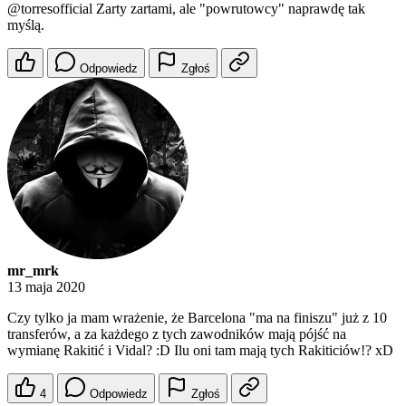
@torresofficial
Zarty zartami, ale "powrutowcy" naprawdę tak
myślą.
Odpowiedz
Zgłoś
mr_mrk
13 maja 2020
Czy tylko ja mam wrażenie, że Barcelona "ma na finiszu" już z 10
transferów, a za każdego z tych zawodników mają pójść na
wymianę Rakitić i Vidal? :D Ilu oni tam mają tych Rakiticiów!? xD
4
Odpowiedz
Zgłoś