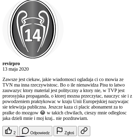
revirpro
13 maja 2020
Zawsze jest ciekaw, jakie wiadomosci ogladaja ci co mowia ze
TVN ma inna rzeczywistosc. Bo o ile nienawidza Pisu to latwo
zauwazyc ktory material jest polityczny a ktory nie, w TVP jest
prorosyjska propaganda, o ktorej mozna przeczytac, nauczyc sie i z
powodzeniem praktykowac w kraju Unii Europejskiej nazywajac
sie telewizja publiczna. Jeszcze kaza ci placic abonament za to
pralke do mozgow 😂 w takich chwilach, cieszy mnie odleglosc
jaka dzieli mnie i moj kraj.. nie pozdrawiam.
2
Odpowiedz
Zgłoś