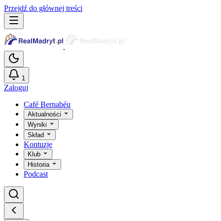
Przejdź do głównej treści
1
Zaloguj
Café Bernabéu
Aktualności
Wyniki
Skład
Kontuzje
Klub
Historia
Podcast