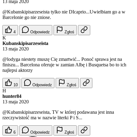
13 maja 2020
@Kubanskipisarzeseista
tylko nie DIcaprio...Uwielbiam go a w
Barcelonie go nie zniose.
4
Odpowiedz
Zgłoś
K
Kubanskipisarzeseista
13 maja 2020
@lodyga
niestety muszę Cię zmartwić... Ponoć sprawa jest na
finiszu... Barcelona oferuje w zamian Albę i Busquetsa bo to ich
najlepsi aktorzy
10
Odpowiedz
Zgłoś
H
hunter84
13 maja 2020
@Kubanskipisarzeseista
, TV w której podawana jest inna
rzeczywistość ma w nazwie literki P i S...
6
Odpowiedz
Zgłoś