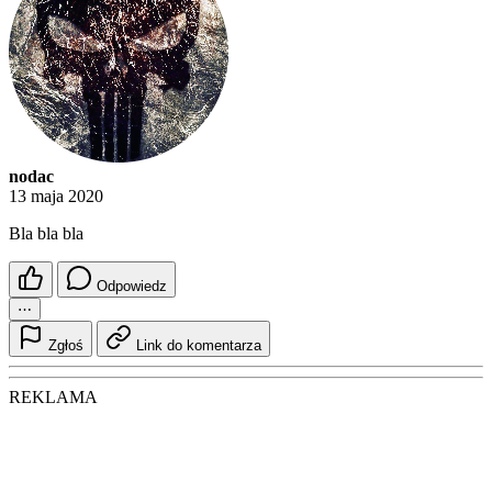
nodac
13 maja 2020
Bla bla bla
Odpowiedz
⋯
Zgłoś
Link do komentarza
REKLAMA