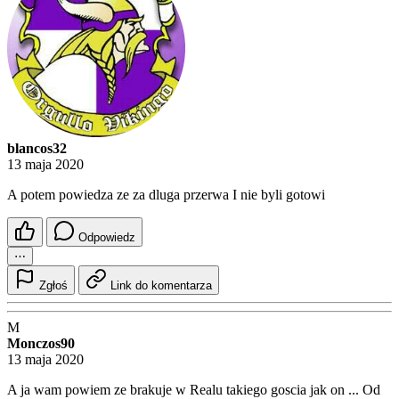
blancos32
13 maja 2020
A potem powiedza ze za dluga przerwa I nie byli gotowi
Odpowiedz
⋯
Zgłoś
Link do komentarza
M
Monczos90
13 maja 2020
A ja wam powiem ze brakuje w Realu takiego goscia jak on ... Od