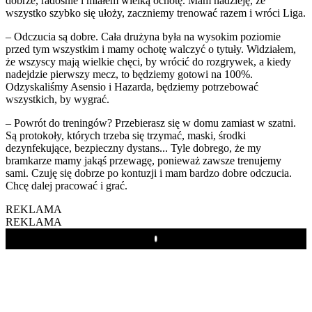
dobrze, radośnie i miałem wielką ochotę. Mam nadzieję, że
wszystko szybko się ułoży, zaczniemy trenować razem i wróci Liga.
– Odczucia są dobre. Cała drużyna była na wysokim poziomie
przed tym wszystkim i mamy ochotę walczyć o tytuły. Widziałem,
że wszyscy mają wielkie chęci, by wrócić do rozgrywek, a kiedy
nadejdzie pierwszy mecz, to będziemy gotowi na 100%.
Odzyskaliśmy Asensio i Hazarda, będziemy potrzebować
wszystkich, by wygrać.
– Powrót do treningów? Przebierasz się w domu zamiast w szatni.
Są protokoły, których trzeba się trzymać, maski, środki
dezynfekujące, bezpieczny dystans... Tyle dobrego, że my
bramkarze mamy jakąś przewagę, ponieważ zawsze trenujemy
sami. Czuję się dobrze po kontuzji i mam bardzo dobre odczucia.
Chcę dalej pracować i grać.
REKLAMA
REKLAMA
Play