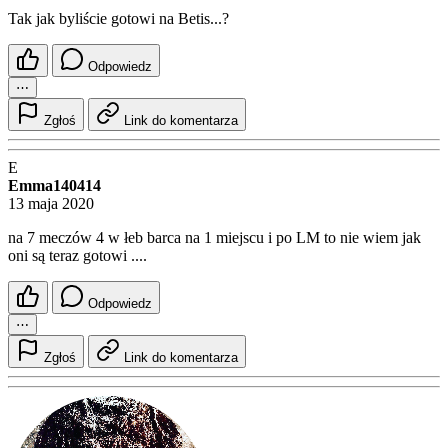
Tak jak byliście gotowi na Betis...?
Odpowiedz
⋯
Zgłoś
Link do komentarza
E
Emma140414
13 maja 2020
na 7 meczów 4 w łeb barca na 1 miejscu i po LM to nie wiem jak
oni są teraz gotowi ....
Odpowiedz
⋯
Zgłoś
Link do komentarza