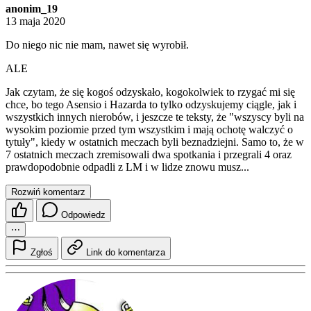
anonim_19
13 maja 2020
Do niego nic nie mam, nawet się wyrobił.
ALE
Jak czytam, że się kogoś odzyskało, kogokolwiek to rzygać mi się
chce, bo tego Asensio i Hazarda to tylko odzyskujemy ciągle, jak i
wszystkich innych nierobów, i jeszcze te teksty, że "wszyscy byli na
wysokim poziomie przed tym wszystkim i mają ochotę walczyć o
tytuły", kiedy w ostatnich meczach byli beznadziejni. Samo to, że w
7 ostatnich meczach zremisowali dwa spotkania i przegrali 4 oraz
prawdopodobnie odpadli z LM i w lidze znowu musz...
Rozwiń komentarz
Odpowiedz
⋯
Zgłoś
Link do komentarza