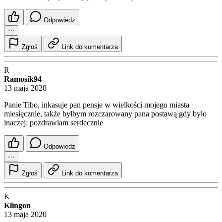
Odpowiedz
⋯
Zgłoś
Link do komentarza
R
Ramosik94
13 maja 2020
Panie Tibo, inkasuje pan pensje w wielkości mojego miasta
miesięcznie, także byłbym rozczarowany pana postawą gdy było
inaczej; pozdrawiam serdecznie
Odpowiedz
⋯
Zgłoś
Link do komentarza
K
Klingon
13 maja 2020