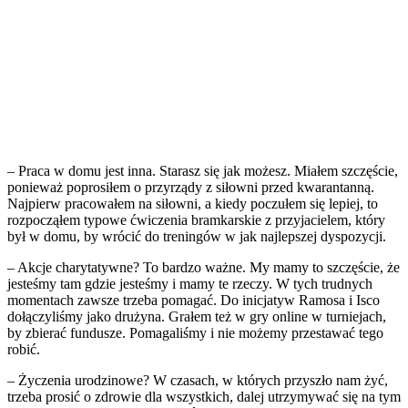
– Praca w domu jest inna. Starasz się jak możesz. Miałem szczęście,
ponieważ poprosiłem o przyrządy z siłowni przed kwarantanną.
Najpierw pracowałem na siłowni, a kiedy poczułem się lepiej, to
rozpocząłem typowe ćwiczenia bramkarskie z przyjacielem, który
był w domu, by wrócić do treningów w jak najlepszej dyspozycji.
– Akcje charytatywne? To bardzo ważne. My mamy to szczęście, że
jesteśmy tam gdzie jesteśmy i mamy te rzeczy. W tych trudnych
momentach zawsze trzeba pomagać. Do inicjatyw Ramosa i Isco
dołączyliśmy jako drużyna. Grałem też w gry online w turniejach,
by zbierać fundusze. Pomagaliśmy i nie możemy przestawać tego
robić.
– Życzenia urodzinowe? W czasach, w których przyszło nam żyć,
trzeba prosić o zdrowie dla wszystkich, dalej utrzymywać się na tym