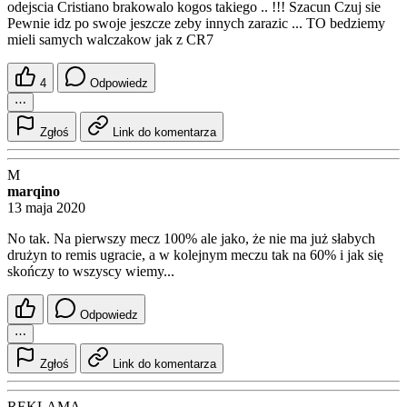
odejscia Cristiano brakowalo kogos takiego .. !!! Szacun Czuj sie
Pewnie idz po swoje jeszcze zeby innych zarazic ... TO bedziemy
mieli samych walczakow jak z CR7
4
Odpowiedz
⋯
Zgłoś
Link do komentarza
M
marqino
13 maja 2020
No tak. Na pierwszy mecz 100% ale jako, że nie ma już słabych
drużyn to remis ugracie, a w kolejnym meczu tak na 60% i jak się
skończy to wszyscy wiemy...
Odpowiedz
⋯
Zgłoś
Link do komentarza
REKLAMA