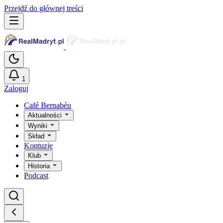
Przejdź do głównej treści
1
Zaloguj
Café Bernabéu
Aktualności
Wyniki
Skład
Kontuzje
Klub
Historia
Podcast