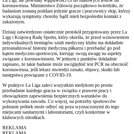
La Ligi, ale powstały wątpliwości co do masowych testów na
koronawirusa. Ministerstwo Zdrowia początkowo twierdziło, że
badaniom zostaną poddani jedynie gracze i pracownicy ekip, którzy
wykazują symptomy choroby bądź mieli bezpośredni kontakt z
zakażonym.
Dzisiaj zatwierdzono ostatecznie protokół przygotowany przez La
Ligę i Krajową Radę Sportu, który określa, że przed wznowieniem
indywidualnych treningów sztab medyczny klubu ma dokładnie
przeanalizować historię medyczną piłkarza i przebadać go pod
kątem medyczno-sportowym, kierując swoją uwagę na aspekty
związane z koronawirusem. W jednym z punktów dokładnie
zapisano, że takie badanie może uwzględnić test PCR na obecność
koronawirusa, jeśli lekarz stwierdzi oznaki, objawy, skutki lub
następstwa powiązane z COVID-19.
W praktyce La Liga zaleci wszystkim medykom po prostu
przebadanie każdego gracza w związku z prawem pracy i
obowiązkiem zapewnienia bezpiecznych warunków do
wykonywania zawodu. Co więcej, na potrzeby sportowców
pobranie próbek może odbyć się poza wyznaczonymi do tego
miejscami sanitarnymi i laboratoriami, czyli konkretnie w
klubowych ośrodkach.
REKLAMA
REKLAMA