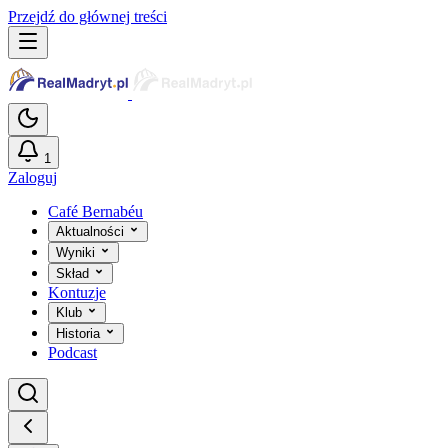
Przejdź do głównej treści
1
Zaloguj
Café Bernabéu
Aktualności
Wyniki
Skład
Kontuzje
Klub
Historia
Podcast