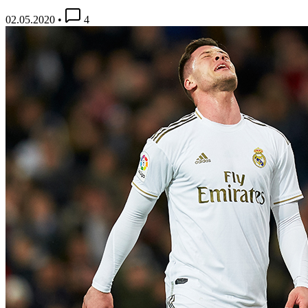
02.05.2020
•
4