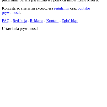
piłkarzami. Serwis jest inicjatywą polskich fanów Realu Madryt.
Korzystając z serwisu akceptujesz
regulamin
oraz
politykę
prywatności
.
FAQ
-
Redakcja
-
Reklama
-
Kontakt
-
Zgłoś błąd
Ustawienia prywatności