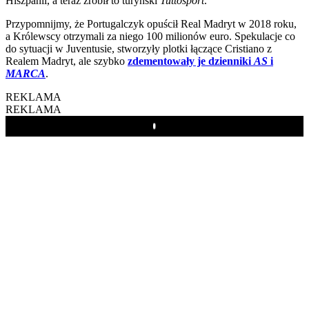
Hiszpanii, a teraz zrobił to turyński
Tuttosport
.
Przypomnijmy, że Portugalczyk opuścił Real Madryt w 2018 roku,
a Królewscy otrzymali za niego 100 milionów euro. Spekulacje co
do sytuacji w Juventusie, stworzyły plotki łączące Cristiano z
Realem Madryt, ale szybko
zdementowały je dzienniki
AS
i
MARCA
.
REKLAMA
REKLAMA
Play