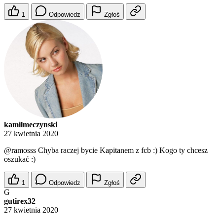
1
Odpowiedz
Zgłoś
kamilmeczynski
27 kwietnia 2020
@ramosss
Chyba raczej bycie Kapitanem z fcb :) Kogo ty chcesz
oszukać :)
1
Odpowiedz
Zgłoś
G
gutirex32
27 kwietnia 2020