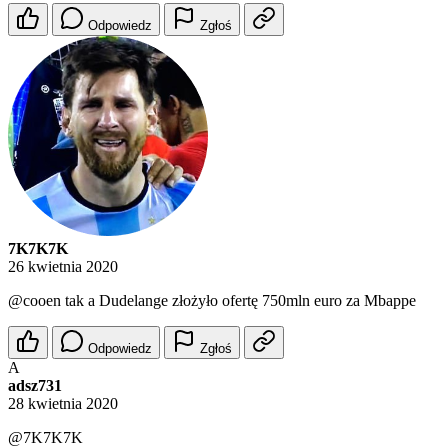
Odpowiedz
Zgłoś
7K7K7K
26 kwietnia 2020
@cooen
tak a Dudelange złożyło ofertę 750mln euro za Mbappe
Odpowiedz
Zgłoś
A
adsz731
28 kwietnia 2020
@7K7K7K