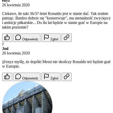
enyz
26 kwietnia 2020
Ciekawe, ile taki 36/37-letni Ronaldo jest w stanie dać. Tak realnie
patrząc. Bardzo dobrze się "konserwuje", ma mentalność zwycięzcy
i ambicje piłkarskie... Do ilu lat będzie w stanie grać w Europie na
takim poziomie?
Odpowiedz
Zgłoś
J
Jml
26 kwietnia 2020
@enyz
myślę, że dopóki Messi nie skończy Ronaldo też będzie grał
w Europie.
Odpowiedz
Zgłoś