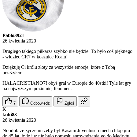
Pablo3921
26 kwietnia 2020
Drugiego takiego piłkarza szybko nie będzie. To było coś pięknego
- widzieć CR7 w koszulce Realu!
Dziękuję Ci królu złoty za wszystkie emocje, które z Tobą
przeżyłem.
HALACRISTIANO7! obyś grał w Europie do 40stki! Tyle lat gry
na najwyższym poziomie, fenomen.
7
Odpowiedz
Zgłoś
K
kuki83
26 kwietnia 2020
No idobrze zycze im zeby byl Kasaim Juventusu i niech chlop gra
do 45 lat, byle juz nie bylo pomyslu sprowadzenia go do Madrytu,