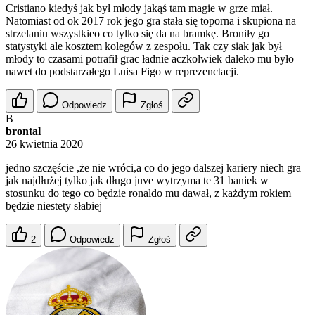
Cristiano kiedyś jak był młody jakąś tam magie w grze miał.
Natomiast od ok 2017 rok jego gra stała się toporna i skupiona na
strzelaniu wszystkieo co tylko się da na bramkę. Broniły go
statystyki ale kosztem kolegów z zespołu. Tak czy siak jak był
młody to czasami potrafił grac ładnie aczkolwiek daleko mu było
nawet do podstarzałego Luisa Figo w reprezenctacji.
Odpowiedz
Zgłoś
B
brontal
26 kwietnia 2020
jedno szczęście ,że nie wróci,a co do jego dalszej kariery niech gra
jak najdłużej tylko jak długo juve wytrzyma te 31 baniek w
stosunku do tego co będzie ronaldo mu dawał, z każdym rokiem
będzie niestety słabiej
2
Odpowiedz
Zgłoś