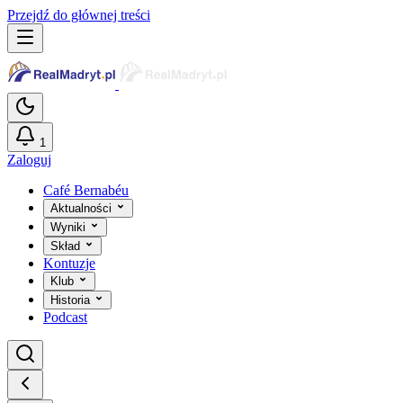
Przejdź do głównej treści
1
Zaloguj
Café Bernabéu
Aktualności
Wyniki
Skład
Kontuzje
Klub
Historia
Podcast