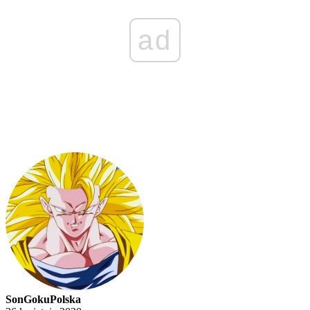
ad
SonGokuPolska