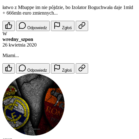
łatwo z Mbappe im nie pójdzie, bo Izolator Boguchwała daje 1mld
+ 666mln euro zmiennych...
Odpowiedz
Zgłoś
W
wredny_szpon
26 kwietnia 2020
Miami...
Odpowiedz
Zgłoś