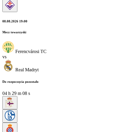
08.08.2026 19:00
Mecz towarzyski
Ferencvárosi TC
vs
Real Madryt
Do rozpoczęcia pozostało
04
h
29
m
06
s