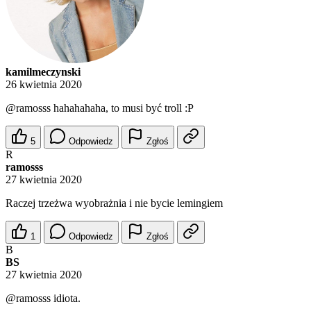
kamilmeczynski
26 kwietnia 2020
@ramosss
hahahahaha, to musi być troll :P
5
Odpowiedz
Zgłoś
R
ramosss
27 kwietnia 2020
Raczej trzeżwa wyobrażnia i nie bycie lemingiem
1
Odpowiedz
Zgłoś
B
BS
27 kwietnia 2020
@ramosss
idiota.