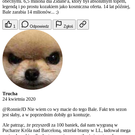
obecnymi. 6,5 miliona dla Zidane'a, który był absolutnym topem,
legendą i po prostu kozakiem jako kosmiczna oferta. 14 lat później,
Bale zarabia 14 milionów... ;)
1
Odpowiedz
Zgłoś
Trucha
24 kwietnia 2020
@RonnieJD
Nie wiem co wy macie do tego Bale. Fakt ten sezon
jest słaby, a w poprzednim dobiły go kontuzje.
Ale patrząc, że przyszedł za 100 baniek, dał nam wygraną w
Pucharze Króla nad Barceloną, strzelał bramy w LL, ładował mega