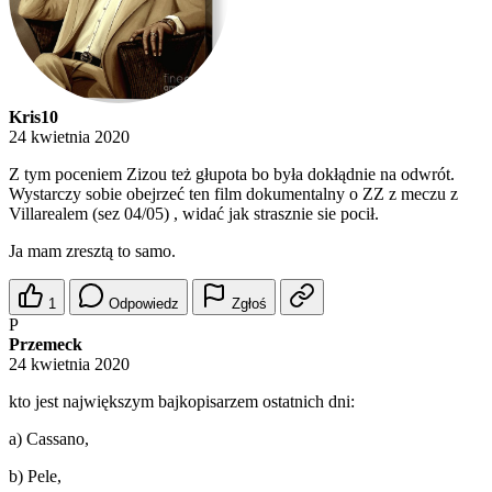
Kris10
24 kwietnia 2020
Z tym poceniem Zizou też głupota bo była dokłądnie na odwrót.
Wystarczy sobie obejrzeć ten film dokumentalny o ZZ z meczu z
Villarealem (sez 04/05) , widać jak strasznie sie pocił.
Ja mam zresztą to samo.
1
Odpowiedz
Zgłoś
P
Przemeck
24 kwietnia 2020
kto jest największym bajkopisarzem ostatnich dni:
a) Cassano,
b) Pele,