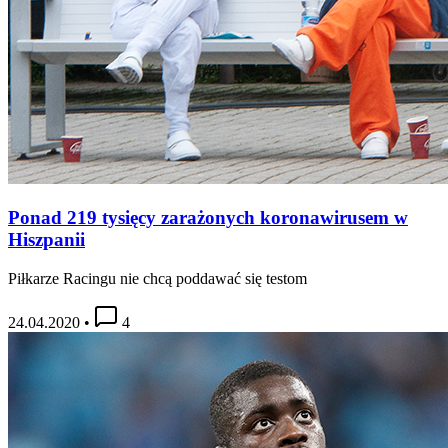
Ponad 219 tysięcy zarażonych koronawirusem w
Hiszpanii
Piłkarze Racingu nie chcą poddawać się testom
24.04.2020
•
4