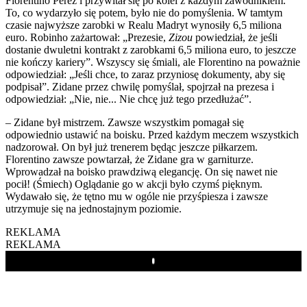
Florentino Pérez i przywitał się po kolei z każdym zawodnikiem.
To, co wydarzyło się potem, było nie do pomyślenia. W tamtym
czasie najwyższe zarobki w Realu Madryt wynosiły 6,5 miliona
euro. Robinho zażartował: „Prezesie,
Zizou
powiedział, że jeśli
dostanie dwuletni kontrakt z zarobkami 6,5 miliona euro, to jeszcze
nie kończy kariery”. Wszyscy się śmiali, ale Florentino na poważnie
odpowiedział: „Jeśli chce, to zaraz przyniosę dokumenty, aby się
podpisał”. Zidane przez chwilę pomyślał, spojrzał na prezesa i
odpowiedział: „Nie, nie... Nie chcę już tego przedłużać”.
– Zidane był mistrzem. Zawsze wszystkim pomagał się
odpowiednio ustawić na boisku. Przed każdym meczem wszystkich
nadzorował. On był już trenerem będąc jeszcze piłkarzem.
Florentino zawsze powtarzał, że Zidane gra w garniturze.
Wprowadzał na boisko prawdziwą elegancję. On się nawet nie
pocił! (Śmiech) Oglądanie go w akcji było czymś pięknym.
Wydawało się, że tętno mu w ogóle nie przyśpiesza i zawsze
utrzymuje się na jednostajnym poziomie.
REKLAMA
REKLAMA
Play