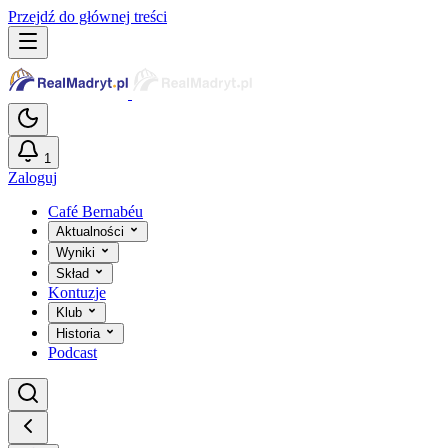
Przejdź do głównej treści
1
Zaloguj
Café Bernabéu
Aktualności
Wyniki
Skład
Kontuzje
Klub
Historia
Podcast