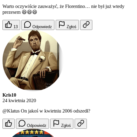
Warto oczywiście zauważyć, że Florentino… nie był już wtedy
prezesem 😆😆😆
13
Odpowiedz
Zgłoś
Kris10
24 kwietnia 2020
@Klatus
On jakoś w kwietniu 2006 odszedł?
Odpowiedz
Zgłoś