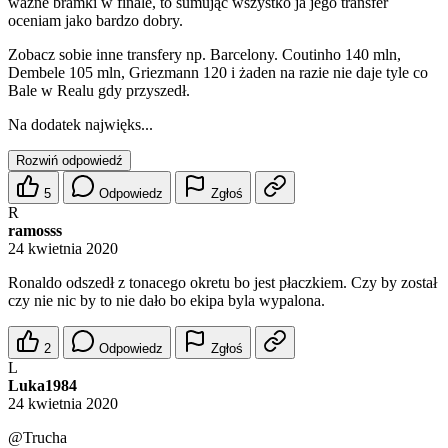
ważne bramki w finale, to sumując wszystko ja jego transfer
oceniam jako bardzo dobry.
Zobacz sobie inne transfery np. Barcelony. Coutinho 140 mln,
Dembele 105 mln, Griezmann 120 i żaden na razie nie daje tyle co
Bale w Realu gdy przyszedł.
Na dodatek najwięks...
Rozwiń odpowiedź
5
Odpowiedz
Zgłoś
R
ramosss
24 kwietnia 2020
Ronaldo odszedł z tonacego okretu bo jest płaczkiem. Czy by został
czy nie nic by to nie dało bo ekipa byla wypalona.
2
Odpowiedz
Zgłoś
L
Luka1984
24 kwietnia 2020
@Trucha