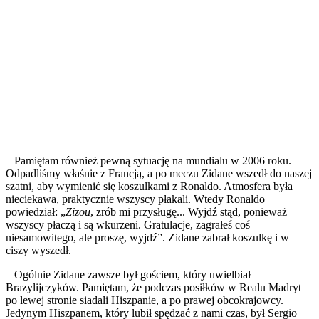
– Pamiętam również pewną sytuację na mundialu w 2006 roku.
Odpadliśmy właśnie z Francją, a po meczu Zidane wszedł do naszej
szatni, aby wymienić się koszulkami z Ronaldo. Atmosfera była
nieciekawa, praktycznie wszyscy płakali. Wtedy Ronaldo
powiedział: „
Zizou
, zrób mi przysługę... Wyjdź stąd, ponieważ
wszyscy płaczą i są wkurzeni. Gratulacje, zagrałeś coś
niesamowitego, ale proszę, wyjdź”. Zidane zabrał koszulkę i w
ciszy wyszedł.
– Ogólnie Zidane zawsze był gościem, który uwielbiał
Brazylijczyków. Pamiętam, że podczas posiłków w Realu Madryt
po lewej stronie siadali Hiszpanie, a po prawej obcokrajowcy.
Jedynym Hiszpanem, który lubił spędzać z nami czas, był Sergio