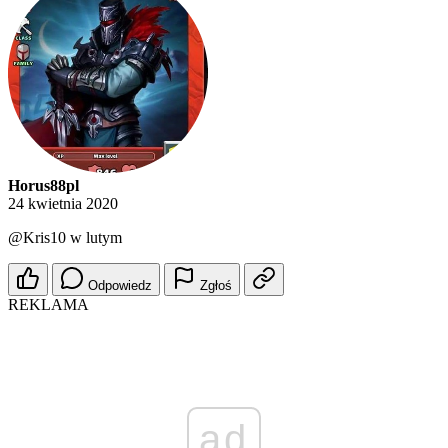
Horus88pl
24 kwietnia 2020
@Kris10
w lutym
Odpowiedz
Zgłoś
REKLAMA
ad