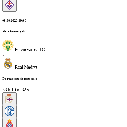
08.08.2026 19:00
Mecz towarzyski
Ferencvárosi TC
vs
Real Madryt
Do rozpoczęcia pozostało
33
h
10
m
31
s