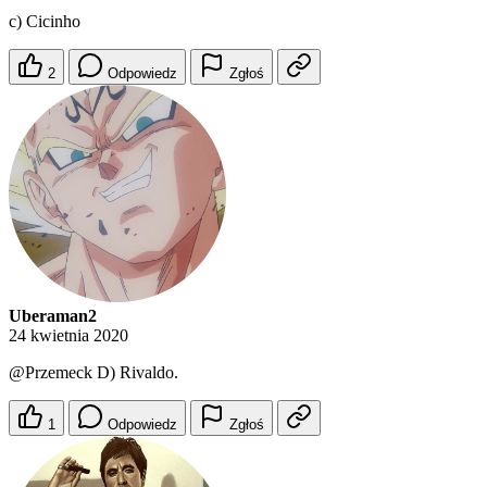
c) Cicinho
2
Odpowiedz
Zgłoś
Uberaman2
24 kwietnia 2020
@Przemeck
D) Rivaldo.
1
Odpowiedz
Zgłoś