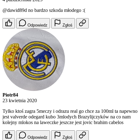
@dawid89d
no bardzo szkoda młodego :(
Odpowiedz
Zgłoś
Piotr84
23 kwietnia 2020
Tylko ktoś zagra 5meczy i odrazu real go chce za 100ml ta napewno
jest valverde odegard kubo 3mlodych Brazylijczyków na co nam
kolejny mlokos na laweczke jeszcze jest jovic brahim cabelos
Odpowiedz
Zgłoś