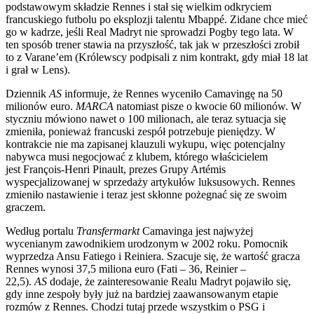
podstawowym składzie Rennes i stał się wielkim odkryciem
francuskiego futbolu po eksplozji talentu Mbappé. Zidane chce mieć
go w kadrze, jeśli Real Madryt nie sprowadzi Pogby tego lata. W
ten sposób trener stawia na przyszłość, tak jak w przeszłości zrobił
to z Varane’em (Królewscy podpisali z nim kontrakt, gdy miał 18 lat
i grał w Lens).
Dziennik
AS
informuje, że Rennes wyceniło Camavingę na 50
milionów euro.
MARCA
natomiast pisze o kwocie 60 milionów. W
styczniu mówiono nawet o 100 milionach, ale teraz sytuacja się
zmieniła, ponieważ francuski zespół potrzebuje pieniędzy. W
kontrakcie nie ma zapisanej klauzuli wykupu, więc potencjalny
nabywca musi negocjować z klubem, którego właścicielem
jest François-Henri Pinault, prezes Grupy Artémis
wyspecjalizowanej w sprzedaży artykułów luksusowych. Rennes
zmieniło nastawienie i teraz jest skłonne pożegnać się ze swoim
graczem.
Według portalu
Transfermarkt
Camavinga jest najwyżej
wycenianym zawodnikiem urodzonym w 2002 roku. Pomocnik
wyprzedza Ansu Fatiego i Reiniera. Szacuje się, że wartość gracza
Rennes wynosi 37,5 miliona euro (Fati – 36, Reinier –
22,5).
AS
dodaje, że zainteresowanie Realu Madryt pojawiło się,
gdy inne zespoły były już na bardziej zaawansowanym etapie
rozmów z Rennes. Chodzi tutaj przede wszystkim o PSG i