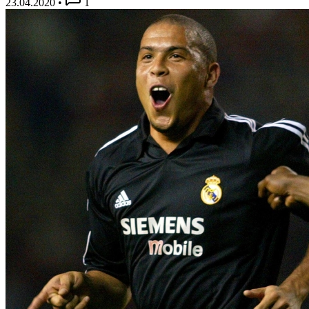
23.04.2020
•
1