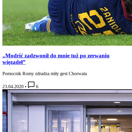
„Modrić zadzwonił do mnie tuż po zerwaniu
więzadeł”
Pomocnik Romy zdradza miły gest Chorwata
23.04.2020
•
6