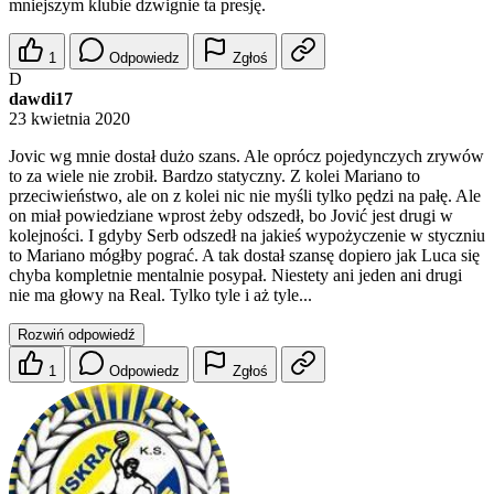
mniejszym klubie dzwignie ta presję.
1
Odpowiedz
Zgłoś
D
dawdi17
23 kwietnia 2020
Jovic wg mnie dostał dużo szans. Ale oprócz pojedynczych zrywów
to za wiele nie zrobił. Bardzo statyczny. Z kolei Mariano to
przeciwieństwo, ale on z kolei nic nie myśli tylko pędzi na pałę. Ale
on miał powiedziane wprost żeby odszedł, bo Jović jest drugi w
kolejności. I gdyby Serb odszedł na jakieś wypożyczenie w styczniu
to Mariano mógłby pograć. A tak dostał szansę dopiero jak Luca się
chyba kompletnie mentalnie posypał. Niestety ani jeden ani drugi
nie ma głowy na Real. Tylko tyle i aż tyle...
Rozwiń odpowiedź
1
Odpowiedz
Zgłoś