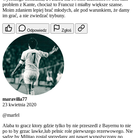
problem z Kante, chociaż to Francuz i miałby większe szanse.
Moim zdaniem lepiej brać młodych, ale pod warunkiem, że damy
im grać, a nie zwiedzać trybuny.
Odpowiedz
Zgłoś
maravilla77
23 kwietnia 2020
@marfel
Alaba to gracz ktory gdzie tylko by nie przeszedl z Bayernu to nie
po to by grzac lawke,lub pelnic role pierwszego rezerwowego. Nie
sadze by Militao zostal sprzedany ani nawet wypożyczony po