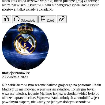
niech ktoś im da uczciwe warunki, niech piłkarze grają za formę a
nie za nazwisko. Akurat w Realu nie wygrywa rywalizacja czysto
sportowa, tylko układy i układziki.
Odpowiedz
Zgłoś
maciejsezonowiec
23 kwietnia 2020
Nie widziałem w tym sezonie Militao grającego na poziomie Realu
Madryt juz nie mówiąc o pierwszym składzie. To jak gra Jovic
wszyscy wiedzą, jedynie Mariano jak juz wchodził widać było po
nim ze naprawde chce. Wprowadzanie młodych zawodników jest
powolnym etapem, nie każdy po jednym dobrym sezonie w