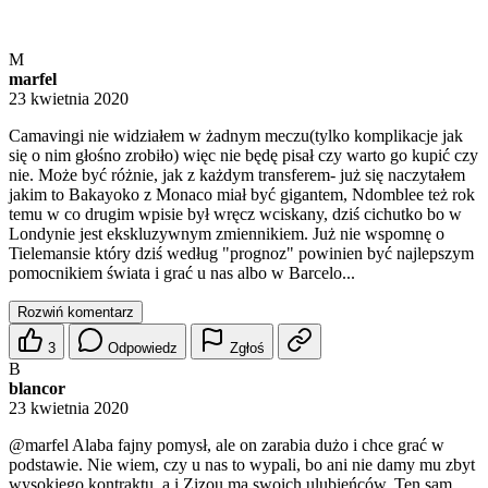
M
marfel
23 kwietnia 2020
Camavingi nie widziałem w żadnym meczu(tylko komplikacje jak
się o nim głośno zrobiło) więc nie będę pisał czy warto go kupić czy
nie. Może być różnie, jak z każdym transferem- już się naczytałem
jakim to Bakayoko z Monaco miał być gigantem, Ndomblee też rok
temu w co drugim wpisie był wręcz wciskany, dziś cichutko bo w
Londynie jest ekskluzywnym zmiennikiem. Już nie wspomnę o
Tielemansie który dziś według "prognoz" powinien być najlepszym
pomocnikiem świata i grać u nas albo w Barcelo...
Rozwiń komentarz
3
Odpowiedz
Zgłoś
B
blancor
23 kwietnia 2020
@marfel
Alaba fajny pomysł, ale on zarabia dużo i chce grać w
podstawie. Nie wiem, czy u nas to wypali, bo ani nie damy mu zbyt
wysokiego kontraktu, a i Zizou ma swoich ulubieńców. Ten sam