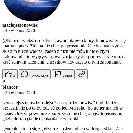
maciejsezonowiec
23 kwietnia 2020
@blancor
większość z tych zawodników o których mówisz że się
marnują przez Zidana nie chce po prostu odejść, chcą walczyć o
skład to niech walczą, żaden z nich nie mówił nic o złym
traktowaniu, tu wygrywa rywalizacja czysto sportowa. Nie mozna
grać samymi talentami, a użytkownicy często o tym zapominają.
4
Odpowiedz
Zgłoś
B
blancor
23 kwietnia 2020
@maciejsezonowiec
odejść? o czym Ty mówisz? Oni dopiero
przyszli, nie po to by odejść po jednym roku, bo trener ma ich w
nosie. Odejść powinni starsi. A że ci nie chcą odejść to jasne, bo
gdzie dostaną takie cieplarniane warunki.
generalnie to ja się zgadzam z hasłem: niech walczą o skład. Ale