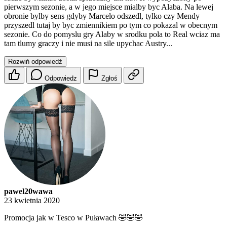
pierwszym sezonie, a w jego miejsce mialby byc Alaba. Na lewej
obronie bylby sens gdyby Marcelo odszedl, tylko czy Mendy
przyszedl tutaj by byc zmiennikiem po tym co pokazal w obecnym
sezonie. Co do pomyslu gry Alaby w srodku pola to Real wciaz ma
tam tlumy graczy i nie musi na sile upychac Austry...
Rozwiń odpowiedź
Odpowiedz
Zgłoś
pawel20wawa
23 kwietnia 2020
Promocja jak w Tesco w Puławach 🤣🤣🤣