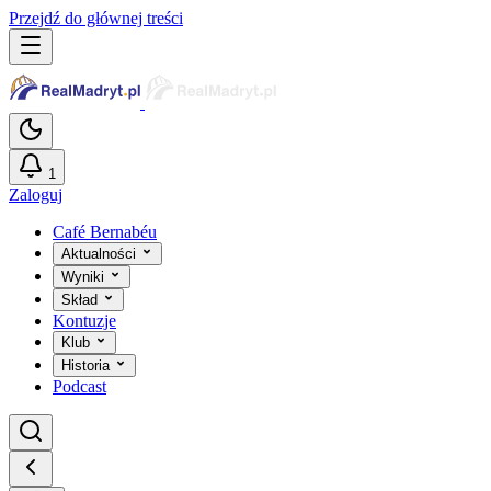
Przejdź do głównej treści
1
Zaloguj
Café Bernabéu
Aktualności
Wyniki
Skład
Kontuzje
Klub
Historia
Podcast