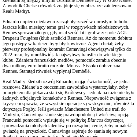
klientami są między innymi Ousmane Dembélé czy N’Golo Kanté.
Zawodnik Chelsea również znajduje się w obszarze zainteresowań
Realu Madryt.
Eduardo dopiero niedawno zaczął błyszczeć w dorosłym futbolu.
Jeszcze kilka miesięcy temu grał w rozgrywkach młodzieżowych.
Rennes sprowadziło go, gdy miał sześć lat i grał w zespole AGL
Drapeau Fougères (klub satelicki Rennes). Aż do momentu debiutu
jego postępy w karierze były błyskawiczne. Agent chciał, żeby
pierwszy profesjonalny kontrakt Camavingi obowiązywał tylko do
2022 roku, by umożliwić jak najszybszy transfer do wielkiego
klubu. Zdaniem francuskich mediów, pomocnik zarabia obecnie
dwa miliony euro brutto rocznie. Moussa Sissoko dobrze zna
Rennes. Stamtąd również wypłynął Dembélé.
Real Madryt śledził rozwój Eduardo, mając świadomość, że jedna
rozmowa Zidane’a z otoczeniem zawodnika wystarczyłaby, żeby
priorytetem dla piłkarza stali się Królewscy. Jednak na razie nie było
żadnych oficjalnych kontaktów z Rennes. Niepewność związana z
kryzysem sprawia, że wszystkie operacje są wstrzymane, również ta
dotycząca Pogby. Jeśli gwiazda Manchesteru United nie trafi do
Madrytu, Camavinga stanie się prawdopodobną i właściwą opcją.
Francuski pomocnik wpisuje się w politykę
Blancos
dotyczącą
sprowadzania młodych talentów po rozsądnej cenie, żeby odnaleźć
gwiazdę na przyszłość. Camavinga aspiruje do stania się nowym
Pogbą i ma szansę, by grać na Santiago Bernabéu.