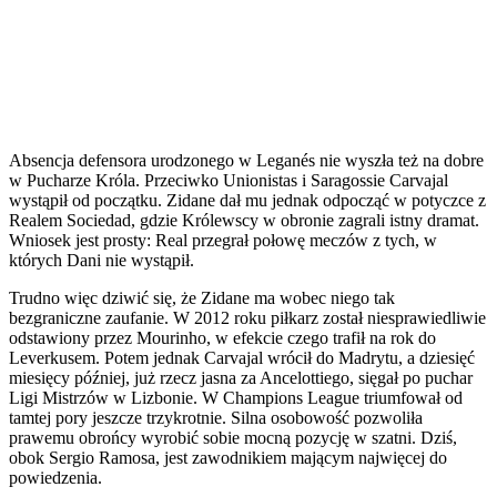
Absencja defensora urodzonego w Leganés nie wyszła też na dobre
w Pucharze Króla. Przeciwko Unionistas i Saragossie Carvajal
wystąpił od początku. Zidane dał mu jednak odpocząć w potyczce z
Realem Sociedad, gdzie Królewscy w obronie zagrali istny dramat.
Wniosek jest prosty: Real przegrał połowę meczów z tych, w
których Dani nie wystąpił.
Trudno więc dziwić się, że Zidane ma wobec niego tak
bezgraniczne zaufanie. W 2012 roku piłkarz został niesprawiedliwie
odstawiony przez Mourinho, w efekcie czego trafił na rok do
Leverkusem. Potem jednak Carvajal wrócił do Madrytu, a dziesięć
miesięcy później, już rzecz jasna za Ancelottiego, sięgał po puchar
Ligi Mistrzów w Lizbonie. W Champions League triumfował od
tamtej pory jeszcze trzykrotnie. Silna osobowość pozwoliła
prawemu obrońcy wyrobić sobie mocną pozycję w szatni. Dziś,
obok Sergio Ramosa, jest zawodnikiem mającym najwięcej do
powiedzenia.