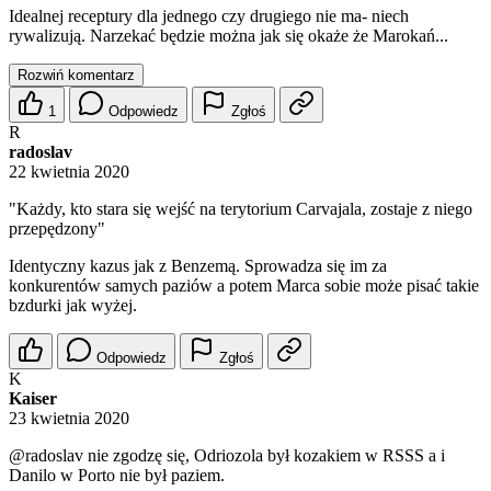
Idealnej receptury dla jednego czy drugiego nie ma- niech
rywalizują. Narzekać będzie można jak się okaże że Marokań...
Rozwiń komentarz
1
Odpowiedz
Zgłoś
R
radoslav
22 kwietnia 2020
"Każdy, kto stara się wejść na terytorium Carvajala, zostaje z niego
przepędzony"
Identyczny kazus jak z Benzemą. Sprowadza się im za
konkurentów samych paziów a potem Marca sobie może pisać takie
bzdurki jak wyżej.
Odpowiedz
Zgłoś
K
Kaiser
23 kwietnia 2020
@radoslav
nie zgodzę się, Odriozola był kozakiem w RSSS a i
Danilo w Porto nie był paziem.