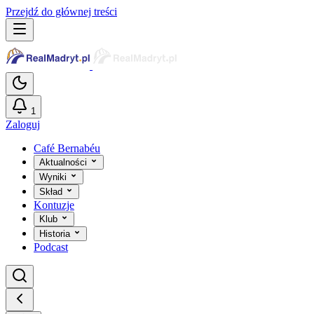
Przejdź do głównej treści
1
Zaloguj
Café Bernabéu
Aktualności
Wyniki
Skład
Kontuzje
Klub
Historia
Podcast