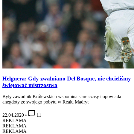
Helguera: Gdy zwalniano Del Bosque, nie chcieliśmy
świętować mistrzostwa
Były zawodnik Królewskich wspomina stare czasy i opowiada
anegdoty ze swojego pobytu w Realu Madryt
22.04.2020
•
11
REKLAMA
REKLAMA
REKLAMA