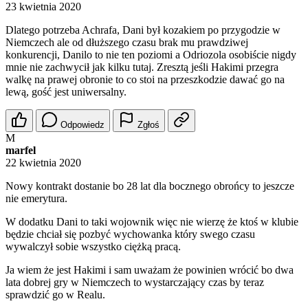
23 kwietnia 2020
Dlatego potrzeba Achrafa, Dani był kozakiem po przygodzie w
Niemczech ale od dłuższego czasu brak mu prawdziwej
konkurencji, Danilo to nie ten poziomi a Odriozola osobiście nigdy
mnie nie zachwycił jak kilku tutaj. Zresztą jeśli Hakimi przegra
walkę na prawej obronie to co stoi na przeszkodzie dawać go na
lewą, gość jest uniwersalny.
Odpowiedz
Zgłoś
M
marfel
22 kwietnia 2020
Nowy kontrakt dostanie bo 28 lat dla bocznego obrońcy to jeszcze
nie emerytura.
W dodatku Dani to taki wojownik więc nie wierzę że ktoś w klubie
będzie chciał się pozbyć wychowanka który swego czasu
wywalczył sobie wszystko ciężką pracą.
Ja wiem że jest Hakimi i sam uważam że powinien wrócić bo dwa
lata dobrej gry w Niemczech to wystarczający czas by teraz
sprawdzić go w Realu.