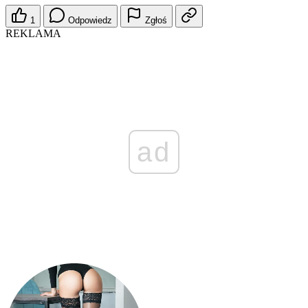
1
Odpowiedz
Zgłoś
REKLAMA
ad