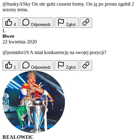
@huskyASky
On nie gubi czasem formy. On ją po prostu zgubił 2
sezony temu.
4
Odpowiedz
Zgłoś
L
l0wee
22 kwietnia 2020
@pomidor19
A miał konkurencję na swojej pozycji?
1
Odpowiedz
Zgłoś
REALOWI3C