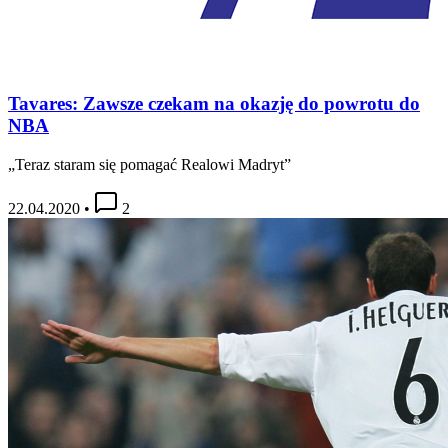
Tavares: Zawsze czekam na okazję do powrotu do
NBA
„Teraz staram się pomagać Realowi Madryt”
22.04.2020
•
2