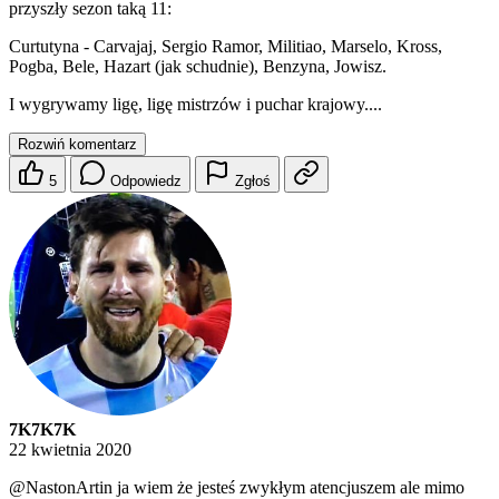
przyszły sezon taką 11:
Curtutyna - Carvajaj, Sergio Ramor, Militiao, Marselo, Kross,
Pogba, Bele, Hazart (jak schudnie), Benzyna, Jowisz.
I wygrywamy ligę, ligę mistrzów i puchar krajowy....
Rozwiń komentarz
5
Odpowiedz
Zgłoś
7K7K7K
22 kwietnia 2020
@NastonArtin
ja wiem że jesteś zwykłym atencjuszem ale mimo