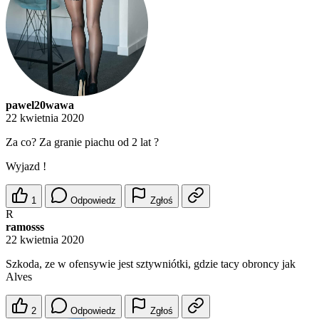
pawel20wawa
22 kwietnia 2020
Za co? Za granie piachu od 2 lat ?
Wyjazd !
1
Odpowiedz
Zgłoś
R
ramosss
22 kwietnia 2020
Szkoda, ze w ofensywie jest sztywniótki, gdzie tacy obroncy jak
Alves
2
Odpowiedz
Zgłoś