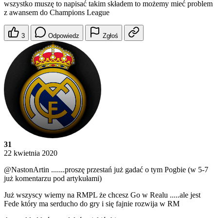
wszystko muszę to napisać takim składem to możemy mieć problem
z awansem do Champions League
3
Odpowiedz
Zgłoś
31
22 kwietnia 2020
@NastonArtin
.......proszę przestań już gadać o tym Pogbie (w 5-7
już komentarzu pod artykułami)
Już wszyscy wiemy na RMPL że chcesz Go w Realu .....ale jest
Fede który ma serducho do gry i się fajnie rozwija w RM