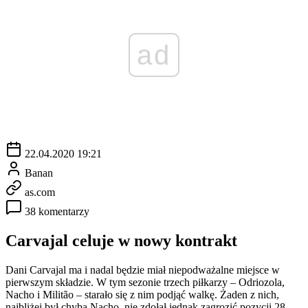
ad
22.04.2020 19:21
Banan
as.com
38 komentarzy
Carvajal celuje w nowy kontrakt
Dani Carvajal ma i nadal będzie miał niepodważalne miejsce w
pierwszym składzie. W tym sezonie trzech piłkarzy – Odriozola,
Nacho i Militão – starało się z nim podjąć walkę. Żaden z nich,
najbliżej był chyba Nacho, nie zdołał jednak zagrozić pozycji 28-