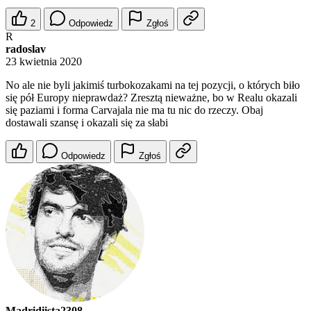
2
Odpowiedz
Zgłoś
R
radoslav
23 kwietnia 2020
No ale nie byli jakimiś turbokozakami na tej pozycji, o których biło
się pół Europy nieprawdaż? Zresztą nieważne, bo w Realu okazali
się paziami i forma Carvajala nie ma tu nic do rzeczy. Obaj
dostawali szansę i okazali się za słabi
Odpowiedz
Zgłoś
Madridiista2308