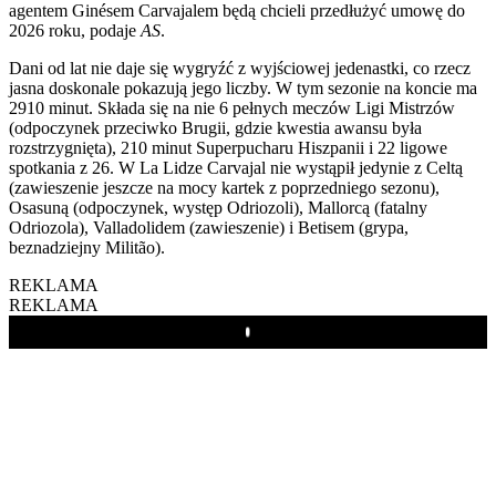
agentem Ginésem Carvajalem będą chcieli przedłużyć umowę do
2026 roku, podaje
AS
.
Dani od lat nie daje się wygryźć z wyjściowej jedenastki, co rzecz
jasna doskonale pokazują jego liczby. W tym sezonie na koncie ma
2910 minut. Składa się na nie 6 pełnych meczów Ligi Mistrzów
(odpoczynek przeciwko Brugii, gdzie kwestia awansu była
rozstrzygnięta), 210 minut Superpucharu Hiszpanii i 22 ligowe
spotkania z 26. W La Lidze Carvajal nie wystąpił jedynie z Celtą
(zawieszenie jeszcze na mocy kartek z poprzedniego sezonu),
Osasuną (odpoczynek, występ Odriozoli), Mallorcą (fatalny
Odriozola), Valladolidem (zawieszenie) i Betisem (grypa,
beznadziejny Militão).
REKLAMA
REKLAMA
Play