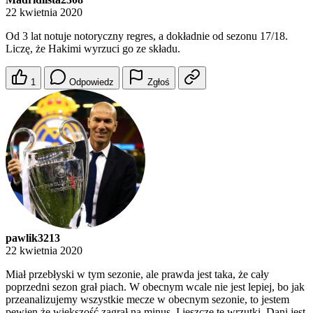
22 kwietnia 2020
Od 3 lat notuje notoryczny regres, a dokładnie od sezonu 17/18.
Liczę, że Hakimi wyrzuci go ze składu.
1
Odpowiedz
Zgłoś
pawlik3213
22 kwietnia 2020
Miał przebłyski w tym sezonie, ale prawda jest taka, że cały
poprzedni sezon grał piach. W obecnym wcale nie jest lepiej, bo jak
przeanalizujemy wszystkie mecze w obecnym sezonie, to jestem
pewien że większość zagrał na minus. I jeszcze te wrzutki. Dani jest