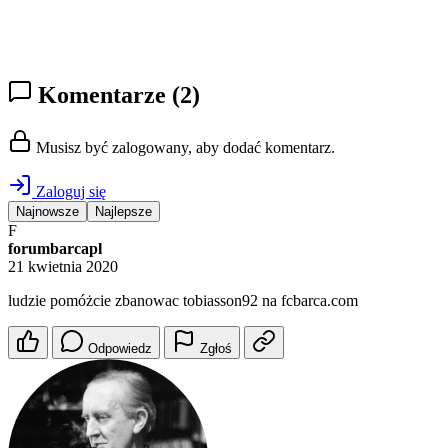
Komentarze
(2)
Musisz być zalogowany, aby dodać komentarz.
Zaloguj się
Najnowsze
Najlepsze
F
forumbarcapl
21 kwietnia 2020
ludzie pomóżcie zbanowac tobiasson92 na fcbarca.com
Odpowiedz
Zgłoś