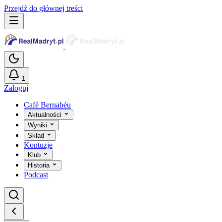
Przejdź do głównej treści
1
Zaloguj
Café Bernabéu
Aktualności
Wyniki
Skład
Kontuzje
Klub
Historia
Podcast