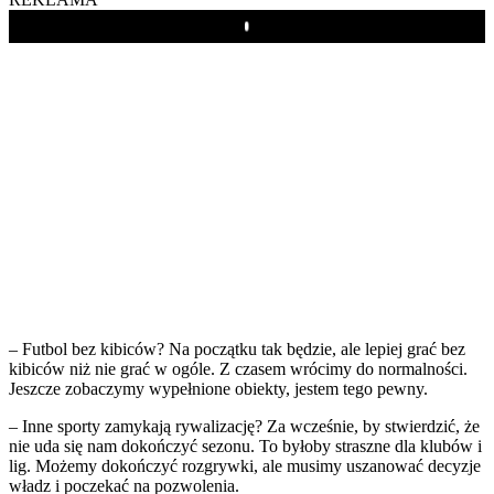
Play
– Futbol bez kibiców? Na początku tak będzie, ale lepiej grać bez
kibiców niż nie grać w ogóle. Z czasem wrócimy do normalności.
Jeszcze zobaczymy wypełnione obiekty, jestem tego pewny.
– Inne sporty zamykają rywalizację? Za wcześnie, by stwierdzić, że
nie uda się nam dokończyć sezonu. To byłoby straszne dla klubów i
lig. Możemy dokończyć rozgrywki, ale musimy uszanować decyzje
władz i poczekać na pozwolenia.