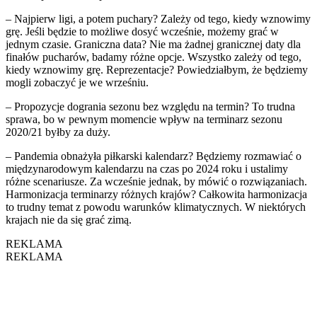
– Najpierw ligi, a potem puchary? Zależy od tego, kiedy wznowimy
grę. Jeśli będzie to możliwe dosyć wcześnie, możemy grać w
jednym czasie. Graniczna data? Nie ma żadnej granicznej daty dla
finałów pucharów, badamy różne opcje. Wszystko zależy od tego,
kiedy wznowimy grę. Reprezentacje? Powiedziałbym, że będziemy
mogli zobaczyć je we wrześniu.
– Propozycje dogrania sezonu bez względu na termin? To trudna
sprawa, bo w pewnym momencie wpływ na terminarz sezonu
2020/21 byłby za duży.
– Pandemia obnażyła piłkarski kalendarz? Będziemy rozmawiać o
międzynarodowym kalendarzu na czas po 2024 roku i ustalimy
różne scenariusze. Za wcześnie jednak, by mówić o rozwiązaniach.
Harmonizacja terminarzy różnych krajów? Całkowita harmonizacja
to trudny temat z powodu warunków klimatycznych. W niektórych
krajach nie da się grać zimą.
REKLAMA
REKLAMA