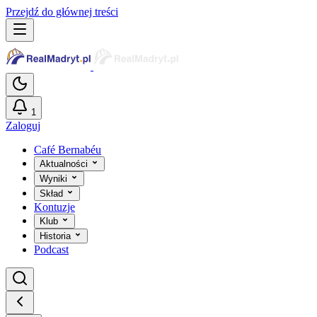
Przejdź do głównej treści
1
Zaloguj
Café Bernabéu
Aktualności
Wyniki
Skład
Kontuzje
Klub
Historia
Podcast