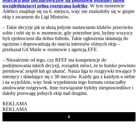
federacji listę pucharowiczów na podstawie ostatniej tabeli
uwzględniającej pełną rozegraną kolejkę
. W tym momencie
Atlético znajduje się na 6. miejscu, więc nie znalazłoby się w grupie
ekip z awansem do Ligi Mistrzów.
– Takie decyzje jak ta służą jedynie nastawianiu klubów przeciwko
sobie i robi się to w momencie, gdy potrzebne jest, byśmy wszyscy
byli zjednoczeni dla dobra futbolu. Takie ogłoszenia skłaniają do
egoizmu i doprowadzają do starcia interesów różnych ekip –
przekazał Gil Marín w rozmowie z agencją
EFE
.
– Niezależnie od tego, czy RFEF ma kompetencje do
podejmowania takich decyzji, rozsądek mówi, że to boisko powinno
premiować zespół lub go ukarać. Nasza liga to rozgrywki trwające 9
miesięcy i składające się z 38 meczów. Każdy gra z każdym u siebie
i na wyjeździe, więc brak wypełnienia tego formatu oznaczałby
anulowanie rozgrywek. Inne rozwiązanie byłoby niesprawiedliwe i
dałoby przewagę jednych ekip nad drugimi.
REKLAMA
REKLAMA
Play