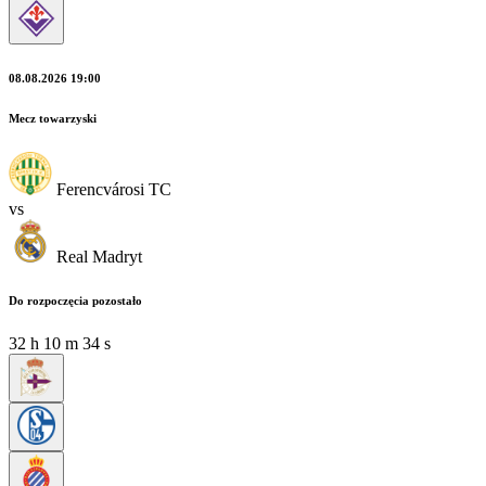
08.08.2026 19:00
Mecz towarzyski
Ferencvárosi TC
vs
Real Madryt
Do rozpoczęcia pozostało
32
h
10
m
33
s