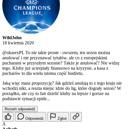
WildJohn
18 kwietnia 2020
@okarexPL
To nie takie proste - owszem, ten sezon można
anulować i nie przyznawać tytułów, ale co z europejskimi
pucharami w przyszłym sezonie? Także je anulować? Nie widzę
tego. Kluby już ucierpiały finansowo na kryzysie, a kasa z
pucharów to dla wielu istotna część budżetu.
Jaką więc masz propozycję? Jak gdzieś anulują to z tego kraju nie
wchodzi nikt, a reszta miejsc idzie do lig, które dograły sezon? W
porządku, ale czy to fair dzielić kluby na lepsze i gorsze na
podstawie sytuacji epide...
Rozwiń odpowiedź
Odpowiedz
Zgłoś
A