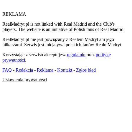
REKLAMA
RealMadryt.pl is not linked with Real Madrid and the Club's
players. The website is an initiative of Polish fans of Real Madrid.
RealMadryt.pl nie jest powiązany z Realem Madryt ani jego
piłkarzami. Serwis jest inicjatywą polskich fanów Realu Madryt.
Korzystając z serwisu akceptujesz
regulamin
oraz
politykę
prywatności
.
FAQ
-
Redakcja
-
Reklama
-
Kontakt
-
Zgłoś błąd
Ustawienia prywatności