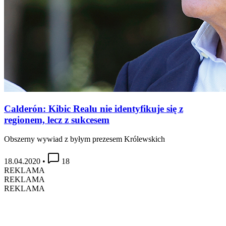
Calderón: Kibic Realu nie identyfikuje się z
regionem, lecz z sukcesem
Obszerny wywiad z byłym prezesem Królewskich
18.04.2020
•
18
REKLAMA
REKLAMA
REKLAMA