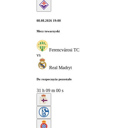
08.08.2026 19:00
Mecz towarzyski
Ferencvárosi TC
vs
Real Madryt
Do rozpoczęcia pozostało
31
h
08
m
59
s