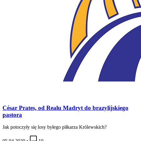
César Prates, od Realu Madryt do brazylijskiego
pastora
Jak potoczyły się losy byłego piłkarza Królewskich?
05.04.2020
•
10