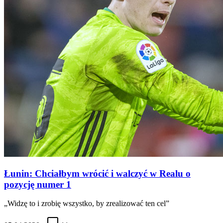
Łunin: Chciałbym wrócić i walczyć w Realu o
pozycję numer 1
„Widzę to i zrobię wszystko, by zrealizować ten cel”