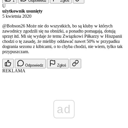
1
Odpowiedz
Zgłoś
U
użytkownik usunięty
5 kwietnia 2020
@Bobson26
Może nie do wszystkich, bo są kluby w których
zawodnicy zgodzili się na obniżki, a ponadto pomagają, dotują
sprzęt itd. Mi się wydaje że temu Związkowi Piłkarzy w Hiszpanii
chodzi o tę zasadę, że mieliby oddawać nawet 50% w przypadku
dogrania sezonu z kibicami, o to chyba chodzi, nie wiem, tylko tak
przypuszczam.
Odpowiedz
Zgłoś
REKLAMA
ad