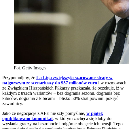
Fot. Getty Images
Przypomnijmy, że
La Liga zwiększyła szacowane straty w
najgorszym ze scenariuszy do 957 milionów euro
i w rozmowach
ze Związkiem Hiszpańskich Piłkarzy przekazała, że oczekuje, iż w
każdym z trzech wariantów – bez dogrania sezonu, dogrania bez
kibiców, dogrania z kibicami – blisko 50% strat powinni pokryć
zawodnicy.
Jako że negocjacje z AFE nie szły pomyślnie,
w piątek
opublikowano komunikat
, w którym zachęca się kluby do
wysłania graczy na bezrobocie i odgórne obcięcie ich pensji. Tego
samego dnia doszło do spotkania kapitanów z Primera División z