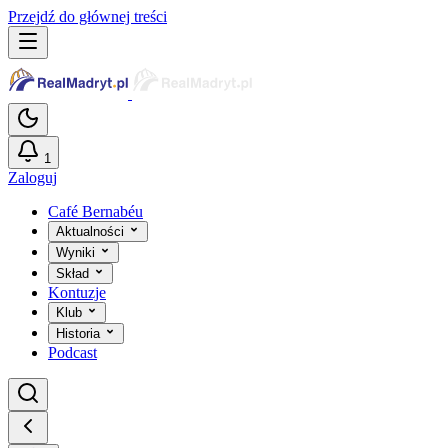
Przejdź do głównej treści
1
Zaloguj
Café Bernabéu
Aktualności
Wyniki
Skład
Kontuzje
Klub
Historia
Podcast