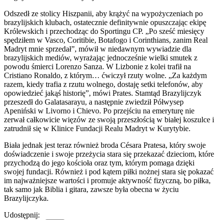
Odszedł ze stolicy Hiszpanii, aby krążyć na wypożyczeniach po
brazylijskich klubach, ostatecznie definitywnie opuszczając ekipę
Królewskich i przechodząc do Sportingu CP. „Po sześć miesięcy
spędziłem w Vasco, Coritibie, Botafogo i Corinthians, zanim Real
Madryt mnie sprzedał”, mówił w niedawnym wywiadzie dla
brazylijskich mediów, wyrażając jednocześnie wielki smutek z
powodu śmierci Lorenzo Sanza. W Lizbonie z kolei trafił na
Cristiano Ronaldo, z którym… ćwiczył rzuty wolne. „Za każdym
razem, kiedy trafia z rzutu wolnego, dostaję setki telefonów, aby
opowiedzieć jakąś historię”, mówi Prates. Stamtąd Brazylijczyk
przeszedł do Galatasarayu, a następnie zwiedził Półwysep
Apeniński w Livorno i Chievo. Po przejściu na emeryturę nie
zerwał całkowicie więzów ze swoją przeszłością w białej koszulce i
zatrudnił się w Klinice Fundacji Realu Madryt w Kurytybie.
Biała jednak jest teraz również broda Césara Pratesa, który swoje
doświadczenie i swoje przeżycia stara się przekazać dzieciom, które
przychodzą do jego kościoła oraz tym, którym pomaga dzięki
swojej fundacji. Również i pod kątem piłki nożnej stara się pokazać
im najważniejsze wartości i promuje aktywność fizyczną, bo piłka,
tak samo jak Biblia i gitara, zawsze była obecna w życiu
Brazylijczyka.
Udostępnij: