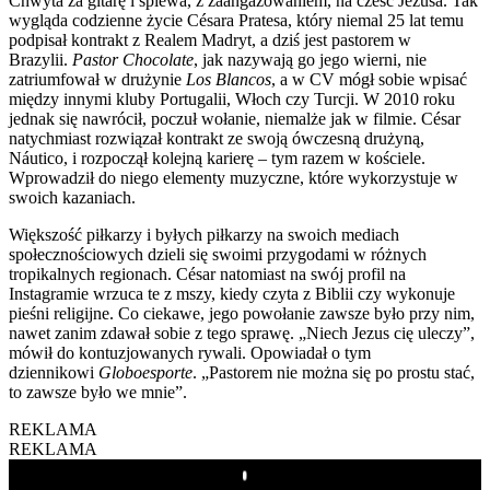
Chwyta za gitarę i śpiewa, z zaangażowaniem, na cześć Jezusa. Tak
wygląda codzienne życie Césara Pratesa, który niemal 25 lat temu
podpisał kontrakt z Realem Madryt, a dziś jest pastorem w
Brazylii.
Pastor Chocolate
, jak nazywają go jego wierni, nie
zatriumfował w drużynie
Los Blancos
, a w CV mógł sobie wpisać
między innymi kluby Portugalii, Włoch czy Turcji. W 2010 roku
jednak się nawrócił, poczuł wołanie, niemalże jak w filmie. César
natychmiast rozwiązał kontrakt ze swoją ówczesną drużyną,
Náutico, i rozpoczął kolejną karierę – tym razem w kościele.
Wprowadził do niego elementy muzyczne, które wykorzystuje w
swoich kazaniach.
Większość piłkarzy i byłych piłkarzy na swoich mediach
społecznościowych dzieli się swoimi przygodami w różnych
tropikalnych regionach. César natomiast na swój profil na
Instagramie wrzuca te z mszy, kiedy czyta z Biblii czy wykonuje
pieśni religijne. Co ciekawe, jego powołanie zawsze było przy nim,
nawet zanim zdawał sobie z tego sprawę. „Niech Jezus cię uleczy”,
mówił do kontuzjowanych rywali. Opowiadał o tym
dziennikowi
Globoesporte
. „Pastorem nie można się po prostu stać,
to zawsze było we mnie”.
REKLAMA
REKLAMA
Play