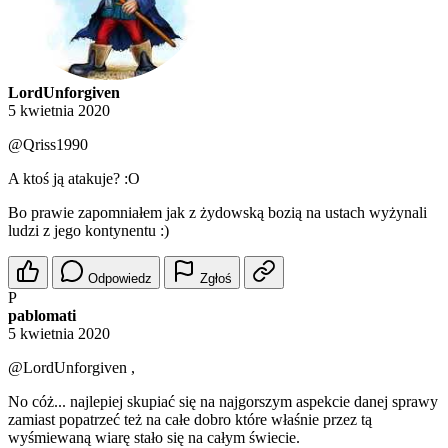
LordUnforgiven
5 kwietnia 2020
@Qriss1990
A ktoś ją atakuje? :O
Bo prawie zapomniałem jak z żydowską bozią na ustach wyżynali
ludzi z jego kontynentu :)
Odpowiedz
Zgłoś
P
pablomati
5 kwietnia 2020
@LordUnforgiven
,
No cóż... najlepiej skupiać się na najgorszym aspekcie danej sprawy
zamiast popatrzeć też na całe dobro które właśnie przez tą
wyśmiewaną wiarę stało się na całym świecie.