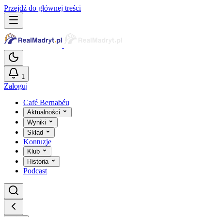
Przejdź do głównej treści
1
Zaloguj
Café Bernabéu
Aktualności
Wyniki
Skład
Kontuzje
Klub
Historia
Podcast