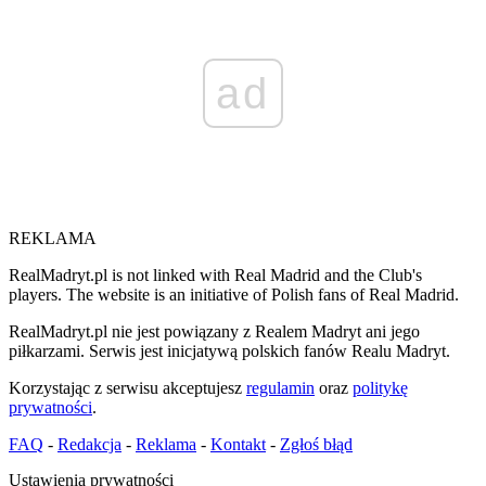
ad
REKLAMA
RealMadryt.pl is not linked with Real Madrid and the Club's
players. The website is an initiative of Polish fans of Real Madrid.
RealMadryt.pl nie jest powiązany z Realem Madryt ani jego
piłkarzami. Serwis jest inicjatywą polskich fanów Realu Madryt.
Korzystając z serwisu akceptujesz
regulamin
oraz
politykę
prywatności
.
FAQ
-
Redakcja
-
Reklama
-
Kontakt
-
Zgłoś błąd
Ustawienia prywatności