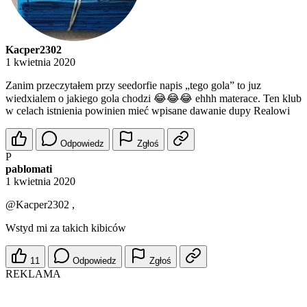
Kacper2302
1 kwietnia 2020
Zanim przeczytałem przy seedorfie napis „tego gola” to juz
wiedxialem o jakiego gola chodzi 😂😂😂 ehhh materace. Ten klub
w celach istnienia powinien mieć wpisane dawanie dupy Realowi
Odpowiedz
Zgłoś
P
pablomati
1 kwietnia 2020
@Kacper2302
,
Wstyd mi za takich kibiców
11
Odpowiedz
Zgłoś
REKLAMA