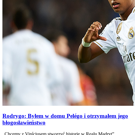
Rodrygo: Byłem w domu Pelégo i otrzymałem jego
błogosławieństwo
„Chcemy z Viníciusem stworzyć historię w Realu Madryt”