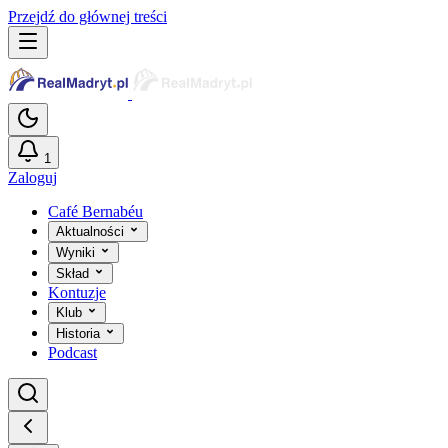
Przejdź do głównej treści
1
Zaloguj
Café Bernabéu
Aktualności
Wyniki
Skład
Kontuzje
Klub
Historia
Podcast