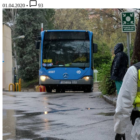
01.04.2020
•
93