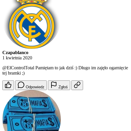
Czapablanco
1 kwietnia 2020
@ElControlTotal
Pamiętam to jak dziś :) Długo im zajęło ogarnięcie
tej bramki ;)
Odpowiedz
Zgłoś