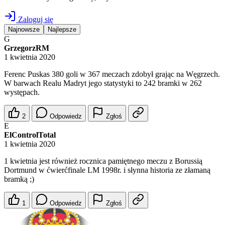
Zaloguj się
Najnowsze
Najlepsze
G
GrzegorzRM
1 kwietnia 2020
Ferenc Puskas 380 goli w 367 meczach zdobył grając na Węgrzech.
W barwach Realu Madryt jego statystyki to 242 bramki w 262
występach.
2
Odpowiedz
Zgłoś
E
ElControlTotal
1 kwietnia 2020
1 kwietnia jest również rocznica pamiętnego meczu z Borussią
Dortmund w ćwierćfinale LM 1998r. i słynna historia ze złamaną
bramką ;)
1
Odpowiedz
Zgłoś