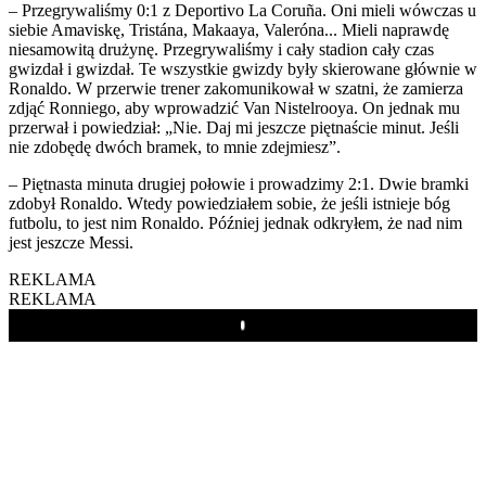
– Przegrywaliśmy 0:1 z Deportivo La Coruña. Oni mieli wówczas u
siebie Amaviskę, Tristána, Makaaya, Valeróna... Mieli naprawdę
niesamowitą drużynę. Przegrywaliśmy i cały stadion cały czas
gwizdał i gwizdał. Te wszystkie gwizdy były skierowane głównie w
Ronaldo. W przerwie trener zakomunikował w szatni, że zamierza
zdjąć Ronniego, aby wprowadzić Van Nistelrooya. On jednak mu
przerwał i powiedział: „Nie. Daj mi jeszcze piętnaście minut. Jeśli
nie zdobędę dwóch bramek, to mnie zdejmiesz”.
– Piętnasta minuta drugiej połowie i prowadzimy 2:1. Dwie bramki
zdobył Ronaldo. Wtedy powiedziałem sobie, że jeśli istnieje bóg
futbolu, to jest nim Ronaldo. Później jednak odkryłem, że nad nim
jest jeszcze Messi.
REKLAMA
REKLAMA
Play