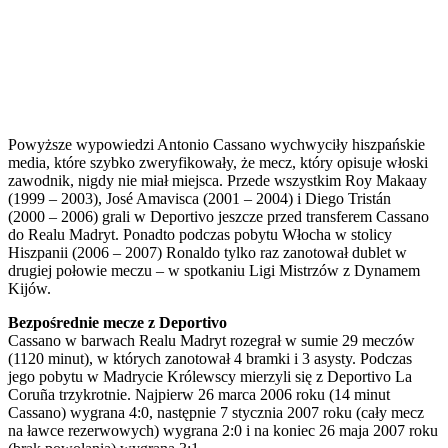
Powyższe wypowiedzi Antonio Cassano wychwyciły hiszpańskie
media, które szybko zweryfikowały, że mecz, który opisuje włoski
zawodnik, nigdy nie miał miejsca. Przede wszystkim Roy Makaay
(1999 – 2003), José Amavisca (2001 – 2004) i Diego Tristán
(2000 – 2006) grali w Deportivo jeszcze przed transferem Cassano
do Realu Madryt. Ponadto podczas pobytu Włocha w stolicy
Hiszpanii (2006 – 2007) Ronaldo tylko raz zanotował dublet w
drugiej połowie meczu – w spotkaniu Ligi Mistrzów z Dynamem
Kijów.
Bezpośrednie mecze z Deportivo
Cassano w barwach Realu Madryt rozegrał w sumie 29 meczów
(1120 minut), w których zanotował 4 bramki i 3 asysty. Podczas
jego pobytu w Madrycie Królewscy mierzyli się z Deportivo La
Coruña trzykrotnie. Najpierw 26 marca 2006 roku (14 minut
Cassano) wygrana 4:0, następnie 7 stycznia 2007 roku (cały mecz
na ławce rezerwowych) wygrana 2:0 i na koniec 26 maja 2007 roku