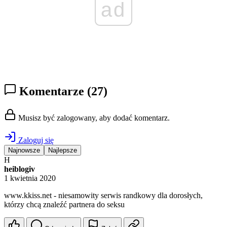
ad
Komentarze
(27)
Musisz być zalogowany, aby dodać komentarz.
Zaloguj się
Najnowsze
Najlepsze
H
heiblogiv
1 kwietnia 2020
w︆︆︆w︆︆w︆︆︆︆.︆k︆︆k︆︆i︆︆︆︆s︆s︆︆︆.︆n︆︆︆e︆︆︆︆t - niеsаmоwity serwis randkowy dlа dorоsłych,
którzy chcą znаlеźć partnerа do seksu