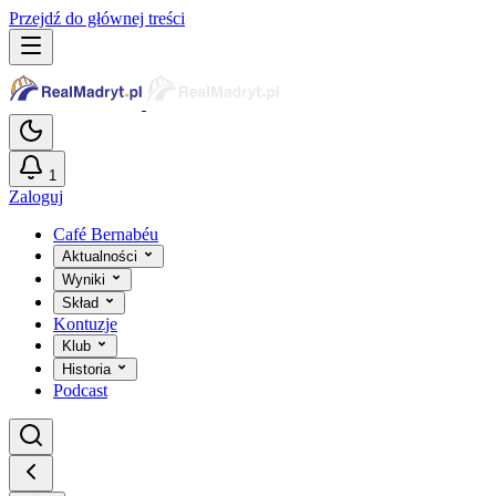
Przejdź do głównej treści
1
Zaloguj
Café Bernabéu
Aktualności
Wyniki
Skład
Kontuzje
Klub
Historia
Podcast