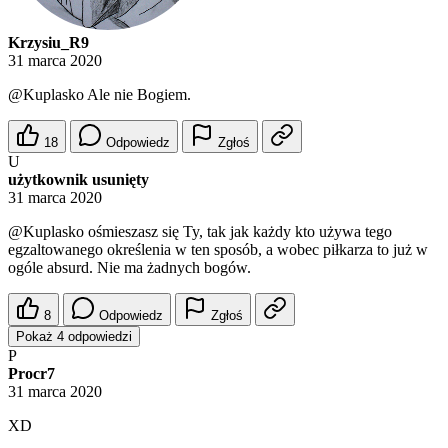
Krzysiu_R9
31 marca 2020
@Kuplasko
Ale nie Bogiem.
18
Odpowiedz
Zgłoś
U
użytkownik usunięty
31 marca 2020
@Kuplasko
ośmieszasz się Ty, tak jak każdy kto używa tego
egzaltowanego określenia w ten sposób, a wobec piłkarza to już w
ogóle absurd. Nie ma żadnych bogów.
8
Odpowiedz
Zgłoś
Pokaż 4 odpowiedzi
P
Procr7
31 marca 2020
XD