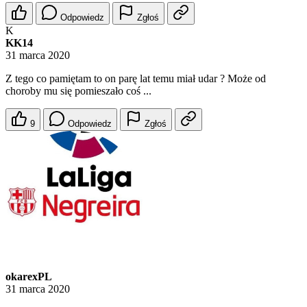
Odpowiedz
Zgłoś
K
KK14
31 marca 2020
Z tego co pamiętam to on parę lat temu miał udar ? Może od
choroby mu się pomieszało coś ...
9
Odpowiedz
Zgłoś
okarexPL
31 marca 2020