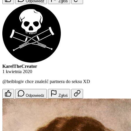
Odpowiedz
Zgłoś
KarelTheCreator
1 kwietnia 2020
@heiblogiv
chce znaleźć partnera do seksu XD
Odpowiedz
Zgłoś