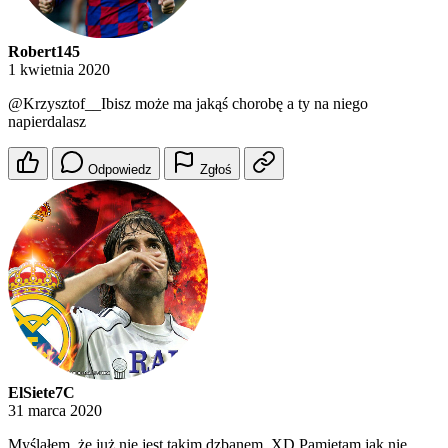
Robert145
1 kwietnia 2020
@Krzysztof__Ibisz
może ma jakąś chorobę a ty na niego
napierdalasz
Odpowiedz
Zgłoś
ElSiete7C
31 marca 2020
Myślałem, że już nie jest takim dzbanem. XD Pamiętam jak nie