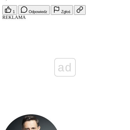
1
Odpowiedz
Zgłoś
REKLAMA
ad