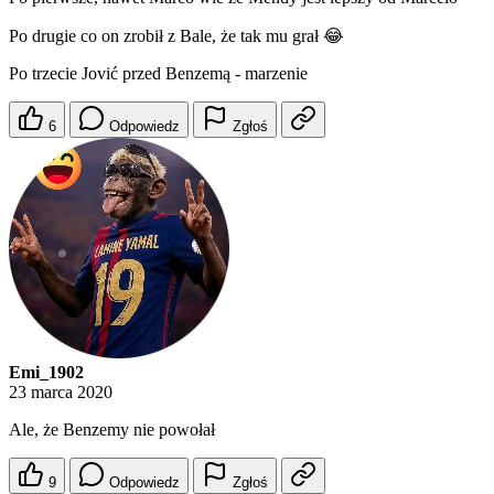
Po drugie co on zrobił z Bale, że tak mu grał 😂
Po trzecie Jović przed Benzemą - marzenie
6
Odpowiedz
Zgłoś
Emi_1902
23 marca 2020
Ale, że Benzemy nie powołał
9
Odpowiedz
Zgłoś