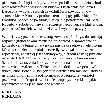
piłkarzami La Ligi i praktycznie w ciągu kilkunastu godzin zebrał
reprezentantów ze wszystkich klubów. Ostatecznie Mallorca i
Barcelona wycofały swoich zawodników z powodu umów
sponsorskich z Konami, producentem innej gry piłkarskiej – Pro
Evolution Soccer, co po turnieju oficjalnie potwierdził Ibai. Sergi
Roberto w sobotę był nawet w rozpisce meczowej, ale klub widząc
popularność turnieju w ostatniej chwili wycofał go z gry.
W inicjatywę przed startem zaangażowała się La Liga, dostarczając
wsparcie graficzne oraz medialne, co pozwoliło sprowadzić do
komentowania turnieju największe nazwiska radiowe i telewizyjne,
które na co dzień komentują mecze ligowe. Ibai od początku
zapowiadał, że turniej jest charytatywny, a środki zostaną przelane
na konto UNICFEF w celu użycia ich do walki z koronwirusa.
Sama La Liga przelała 100 tysięcy euro, a na koniec turnieju
widzowie i użytkownicy Twitcha zebrali dodatkowo ponad 40
tysięcy euro. Ponad 20 tysięcy euro dorzucić ma sam Ibai, który w
najbliższych dniach ma poinformować o ostatecznej wartości
przelewu, do którego dorzuci także swoje zyski z reklam, jakie
wyemitowano na jego kanale w weekend.
REKLAMA
REKLAMA