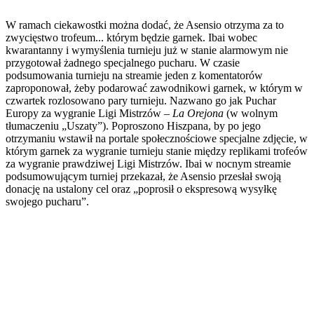
W ramach ciekawostki można dodać, że Asensio otrzyma za to
zwycięstwo trofeum... którym będzie garnek. Ibai wobec
kwarantanny i wymyślenia turnieju już w stanie alarmowym nie
przygotował żadnego specjalnego pucharu. W czasie
podsumowania turnieju na streamie jeden z komentatorów
zaproponował, żeby podarować zawodnikowi garnek, w którym w
czwartek rozlosowano pary turnieju. Nazwano go jak Puchar
Europy za wygranie Ligi Mistrzów –
La Orejona
(w wolnym
tłumaczeniu „Uszaty”). Poproszono Hiszpana, by po jego
otrzymaniu wstawił na portale społecznościowe specjalne zdjęcie, w
którym garnek za wygranie turnieju stanie między replikami trofeów
za wygranie prawdziwej Ligi Mistrzów. Ibai w nocnym streamie
podsumowującym turniej przekazał, że Asensio przesłał swoją
donację na ustalony cel oraz „poprosił o ekspresową wysyłkę
swojego pucharu”.