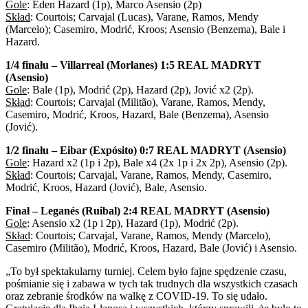
Gole
: Eden Hazard (1p), Marco Asensio (2p)
Skład
: Courtois; Carvajal (Lucas), Varane, Ramos, Mendy
(Marcelo); Casemiro, Modrić, Kroos; Asensio (Benzema), Bale i
Hazard.
1/4 finału – Villarreal (Morlanes) 1:5 REAL MADRYT
(Asensio)
Gole
: Bale (1p), Modrić (2p), Hazard (2p), Jović x2 (2p).
Skład
: Courtois; Carvajal (Militão), Varane, Ramos, Mendy,
Casemiro, Modrić, Kroos, Hazard, Bale (Benzema), Asensio
(Jović).
1/2 finału – Eibar (Expósito) 0:7 REAL MADRYT (Asensio)
Gole
: Hazard x2 (1p i 2p), Bale x4 (2x 1p i 2x 2p), Asensio (2p).
Skład
: Courtois; Carvajal, Varane, Ramos, Mendy, Casemiro,
Modrić, Kroos, Hazard (Jović), Bale, Asensio.
Finał – Leganés (Ruibal) 2:4 REAL MADRYT (Asensio)
Gole
: Asensio x2 (1p i 2p), Hazard (1p), Modrić (2p).
Skład
: Courtois; Carvajal, Varane, Ramos, Mendy (Marcelo),
Casemiro (Militão), Modrić, Kroos, Hazard, Bale (Jović) i Asensio.
„To był spektakularny turniej. Celem było fajne spędzenie czasu,
pośmianie się i zabawa w tych tak trudnych dla wszystkich czasach
oraz zebranie środków na walkę z COVID-19. To się udało.