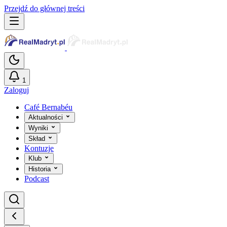
Przejdź do głównej treści
1
Zaloguj
Café Bernabéu
Aktualności
Wyniki
Skład
Kontuzje
Klub
Historia
Podcast