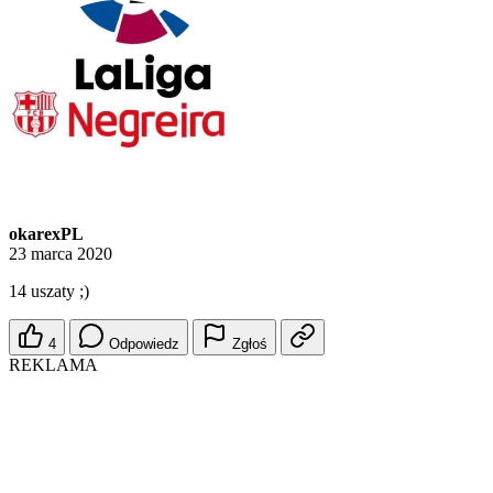
okarexPL
23 marca 2020
14 uszaty ;)
4
Odpowiedz
Zgłoś
REKLAMA