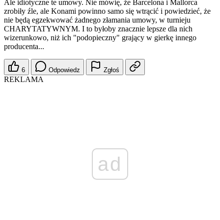
Ale idiotyczne te umowy. Nie mówię, że Barcelona i Mallorca
zrobiły źle, ale Konami powinno samo się wtrącić i powiedzieć, że
nie będą egzekwować żadnego złamania umowy, w turnieju
CHARYTATYWNYM. I to byłoby znacznie lepsze dla nich
wizerunkowo, niż ich "podopieczny" grający w gierkę innego
producenta...
6
Odpowiedz
Zgłoś
REKLAMA
ad