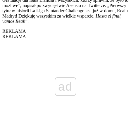
Gratulacje dla Ibaia Llanosa i wszystkich, którzy sprawili, że było to
możliwe”, napisał po zwycięstwie Asensio na Twitterze. „Pierwszy
tytuł w historii La Liga Santander Challenge jest już w domu, Realu
Madryt! Dziękuję wszystkim za wielkie wsparcie.
Hasta el final,
vamos Real
!”.
REKLAMA
REKLAMA
ad