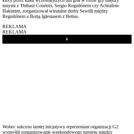
który przez kilka wcześniejszych dni grał w różne gry między
innymi z Thibaut Courtois, Sergio Reguilónem czy Achrafem
Hakimim, zorganizował wirutalne derby Sewilli między
Reguilónem a Borją Iglesiasem z Betisu.
REKLAMA
REKLAMA
Play
Wobec sukcesu tamtej inicjatywy reprezentant organizacji G2
wymyślił zorganizowanie weekendowego turnieju między