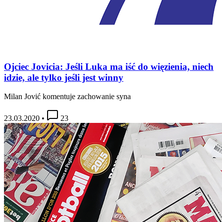
Ojciec Jovicia: Jeśli Luka ma iść do więzienia, niech
idzie, ale tylko jeśli jest winny
Milan Jović komentuje zachowanie syna
23.03.2020
•
23