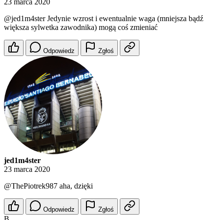
23 marca 2020
@jed1m4ster
Jedynie wzrost i ewentualnie waga (mniejsza bądź
większa sylwetka zawodnika) mogą coś zmieniać
Odpowiedz
Zgłoś
jed1m4ster
23 marca 2020
@ThePiotrek987
aha, dzięki
Odpowiedz
Zgłoś
B