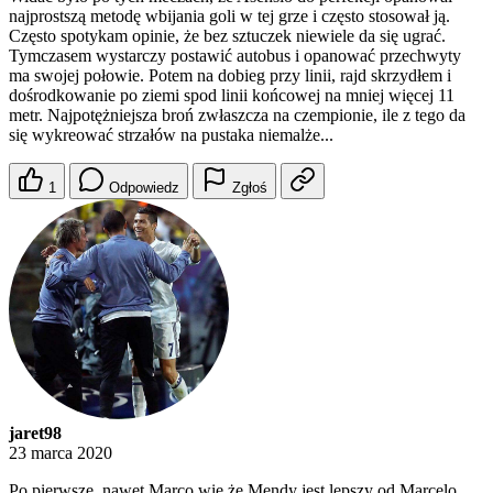
najprostszą metodę wbijania goli w tej grze i często stosował ją.
Często spotykam opinie, że bez sztuczek niewiele da się ugrać.
Tymczasem wystarczy postawić autobus i opanować przechwyty
ma swojej połowie. Potem na dobieg przy linii, rajd skrzydłem i
dośrodkowanie po ziemi spod linii końcowej na mniej więcej 11
metr. Najpotężniejsza broń zwłaszcza na czempionie, ile z tego da
się wykreować strzałów na pustaka niemalże...
1
Odpowiedz
Zgłoś
jaret98
23 marca 2020
Po pierwsze, nawet Marco wie że Mendy jest lepszy od Marcelo