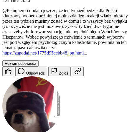
22 marca 2020
@Peluquero
i dodam jeszcze, że ten tydzień będzie dla Polski
kluczowy, wobec opóźnionej moim zdaniem reakcji władz, niestety
przez ten tydzień musimy zostać w domu i to wszyscy bez wyjątku
(co oczywiście nie jest możliwe), zyskać tydzień dwa tygodnie
czasu żeby zbuforować sytuację i nie popełnić błędu Włochów czy
Hiszpanów. Wobec powyższego mówienie o terminach wyborów
jest pod względem psychologicznym katastrofalne, powinna na ten
temat zapaść całkowita cisza
https://zapodaj.net/1775d95eebb48.jpg.html
...
Rozwiń odpowiedź
Odpowiedz
Zgłoś