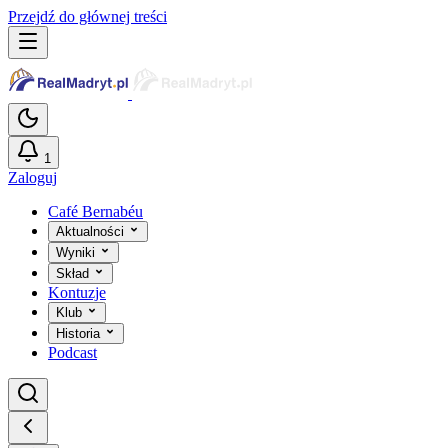
Przejdź do głównej treści
1
Zaloguj
Café Bernabéu
Aktualności
Wyniki
Skład
Kontuzje
Klub
Historia
Podcast