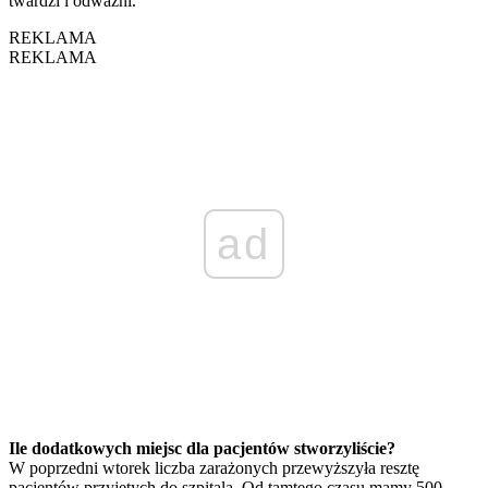
twardzi i odważni.
REKLAMA
REKLAMA
ad
Ile dodatkowych miejsc dla pacjentów stworzyliście?
W poprzedni wtorek liczba zarażonych przewyższyła resztę
pacjentów przyjętych do szpitala. Od tamtego czasu mamy 500