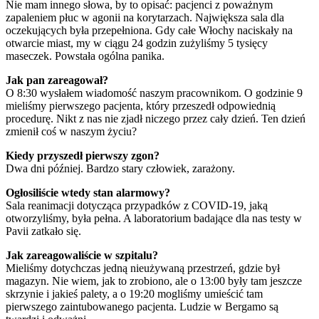
Nie mam innego słowa, by to opisać: pacjenci z poważnym
zapaleniem płuc w agonii na korytarzach. Największa sala dla
oczekujących była przepełniona. Gdy całe Włochy naciskały na
otwarcie miast, my w ciągu 24 godzin zużyliśmy 5 tysięcy
maseczek. Powstała ogólna panika.
Jak pan zareagował?
O 8:30 wysłałem wiadomość naszym pracownikom. O godzinie 9
mieliśmy pierwszego pacjenta, który przeszedł odpowiednią
procedurę. Nikt z nas nie zjadł niczego przez cały dzień. Ten dzień
zmienił coś w naszym życiu?
Kiedy przyszedł pierwszy zgon?
Dwa dni później. Bardzo stary człowiek, zarażony.
Ogłosiliście wtedy stan alarmowy?
Sala reanimacji dotycząca przypadków z COVID-19, jaką
otworzyliśmy, była pełna. A laboratorium badające dla nas testy w
Pavii zatkało się.
Jak zareagowaliście w szpitalu?
Mieliśmy dotychczas jedną nieużywaną przestrzeń, gdzie był
magazyn. Nie wiem, jak to zrobiono, ale o 13:00 były tam jeszcze
skrzynie i jakieś palety, a o 19:20 mogliśmy umieścić tam
pierwszego zaintubowanego pacjenta. Ludzie w Bergamo są