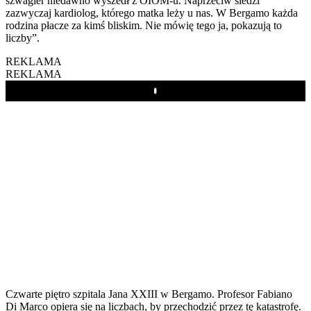
szwagier niedawno wyszedł z OIOM-u. Naprzeciw siedzi
zazwyczaj kardiolog, którego matka leży u nas. W Bergamo każda
rodzina płacze za kimś bliskim. Nie mówię tego ja, pokazują to
liczby”.
REKLAMA
REKLAMA
Play
Czwarte piętro szpitala Jana XXIII w Bergamo. Profesor Fabiano
Di Marco opiera się na liczbach, by przechodzić przez tę katastrofę.