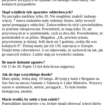
kolejnych przypadków.
Skąd wzięliście tyle aparatów oddechowych?
Na początku mieliśmy tylko 20. Nie mogliśmy znaleźć żadnego
więcej. 7 marca znalazłem mały rodzinny biznes, który tworzył
sprzęt pomagający oddychać. Zadzwoniłem do nich i powiedziałem,
że jesteśmy zdesperowani. Powiedzieli, że mają tylko 10, ale
przywiozą mi je w poniedziałek, czyli za dwa dni. Powiedziałem, że
poniedziałek to za późno. Błagałem. „Ok, powiem synom,
przywieziemy je dzisiaj. Jeśli dacie mi 3 godziny, zrobię dla was
kolejnych 9”. Dzisiaj mamy już ich 139, najwięcej w Europie.
Dzięki temu człowiekowi. A on odpowiada, że zachował się tak, jak
go nauczyli rodzice. Ludzie stają na wysokości zadania.
Ile macie dziennie zgonów?
Od 15 do 20. Piątek 13 był dotychczas najgorszy.
Jak do tego wszystkiego doszło?
Mam opinię. Jedną datę, 19 lutego. 40 tysięcy ludzi z Bergamo na
San Siro na meczu Atalanty z Valencią w Lidze Mistrzów. Wszyscy
razem w autobusach, metrze, pociągach... To była bomba
biologiczna, niestety.
Macie środki, by sobie z tym radzić?
Poprosiliśmy inżynierów o to, byśmy mogli oferować więcej litrów