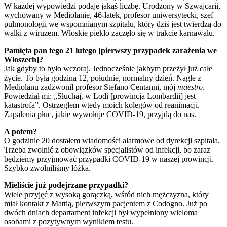
W każdej wypowiedzi podaje jakąś liczbę. Urodzony w Szwajcarii,
wychowany w Mediolanie, 46-latek, profesor uniwersytecki, szef
pulmonologii we wspomnianym szpitalu, który dziś jest twierdzą do
walki z wiruzem. Włoskie piekło zaczęło się w trakcie karnawału.
Pamięta pan tego 21 lutego [pierwszy przypadek zarażenia we
Włoszech]?
Jak gdyby to było wczoraj. Jednocześnie jakbym przeżył już całe
życie. To była godzina 12, południe, normalny dzień. Nagle z
Mediolanu zadzwonił profesor Stefano Centanni, mój
maestro
.
Powiedział mi: „Słuchaj, w Lodi [prowincja Lombardii] jest
katastrofa”. Ostrzegłem wtedy moich kolegów od reanimacji.
Zapalenia płuc, jakie wywołuje COVID-19, przyjdą do nas.
A potem?
O godzinie 20 dostałem wiadomości alarmowe od dyrekcji szpitala.
Trzeba zwolnić z obowiązków specjalistów od infekcji, bo zaraz
będziemy przyjmować przypadki COVID-19 w naszej prowincji.
Szybko zwolniliśmy łóżka.
Mieliście już podejrzane przypadki?
Wiele przyjęć z wysoką gorączką, wśród nich mężczyzna, który
miał kontakt z Mattią, pierwszym pacjentem z Codogno. Już po
dwóch dniach departament infekcji był wypełniony wieloma
osobami z pozytywnym wynikiem testu.