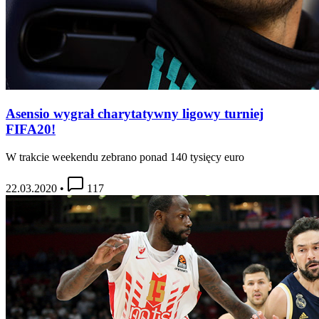
Asensio wygrał charytatywny ligowy turniej
FIFA20!
W trakcie weekendu zebrano ponad 140 tysięcy euro
22.03.2020
•
117