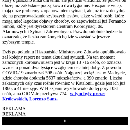
który ogłoszono kilka dni temu, ale już dziś wiadomo, że potrwa on
dłużej niż zakładane początkowo dwa tygodnie. Hiszpanie wciąż
mają duże problemy z opanowaniem sytuacji, ale już teraz decydują
się na przeprowadzanie szybszych testów, także wśród osób, które
mogą mieć łagodne objawy choroby, co zapowiedział już Fernando
Simón, który jest dyrektorem Centrum Koordynacji ds.
Alarmowych i Sytuacji Zdrowotnych. Prawdopodobnie będzie to
oznaczało, że liczba zarażonych będzie wzrastać w jeszcze
szybszym tempie.
Dziś po południu Hiszpańskie Ministerstwo Zdrowia opublikowało
zaś kolejny raport na temat aktualnej sytuacji. Na ten moment
zarażonych koronawirusem jest w kraju 13 716 osób, co oznacza
wzrost o ponad dwa tysiące względem ostatniej doby. Z powodu
COVID-19 zmarło zaś 598 osób. Najgorzej wciąż jest w Madrycie,
gdzie choroba dotknęła 5637 mieszkańców, a 390 zmarło. Liczba
zakażonych cały czas rośnie również w Katalonii, gdzie jest ich już
1866, a 41 nie żyje. W Hiszpanii wyzdrowiało do tej pory 1081
osób, a na OIOM-ie przebywa 774–
w tym były prezes
Królewskich, Lorenzo Sanz.
REKLAMA
REKLAMA
Play