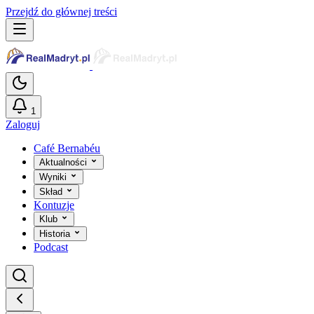
Przejdź do głównej treści
1
Zaloguj
Café Bernabéu
Aktualności
Wyniki
Skład
Kontuzje
Klub
Historia
Podcast