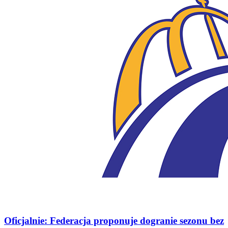
Oficjalnie: Federacja proponuje dogranie sezonu bez