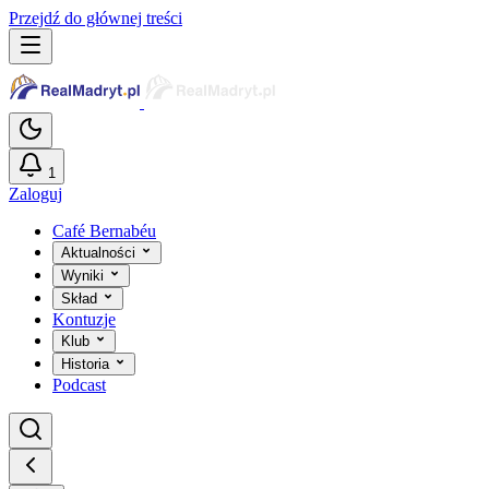
Przejdź do głównej treści
1
Zaloguj
Café Bernabéu
Aktualności
Wyniki
Skład
Kontuzje
Klub
Historia
Podcast