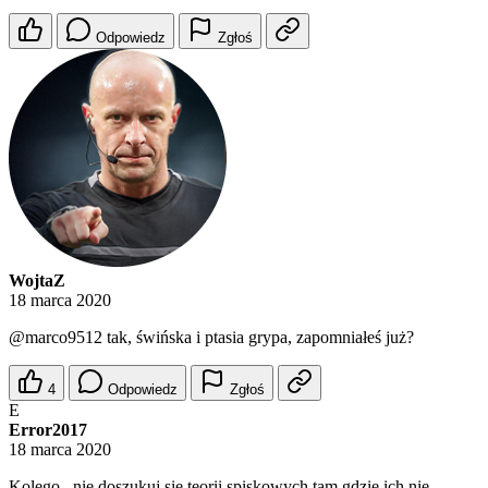
Odpowiedz
Zgłoś
WojtaZ
18 marca 2020
@marco9512
tak, świńska i ptasia grypa, zapomniałeś już?
4
Odpowiedz
Zgłoś
E
Error2017
18 marca 2020
Kolego , nie doszukuj się teorii spiskowych tam gdzie ich nie