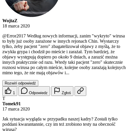
WojtaZ
18 marca 2020
@Error2017
Według nowych informacji, zanim "wykryto" wirusa
to były już osoby zarażone w innych rejonach Chin. Wystarczy
tylko, żeby pacjent "zero" zbagatelizował objawy z myślą, że to
zwykła grypa i chodził po mieście i zarażał. Tym bardziej, że
objawy występują dopiero po około 9 dniach, a zarazić można
innych praktycznie od razu. Wtedy taki pacjent "zero" skutecznie
roznosi wirusa po całym mieście, kolejne osoby zarażają kolejnych
mimo tego, że nie mają objawów i...
Rozwiń odpowiedź
1
Odpowiedz
Zgłoś
T
Tomek91
17 marca 2020
Jak sytuacja wygląda w przypadku naszej kadry? Zostali tylko
poddani kwarantannie, czy im też zrobiono testy na obecność
wirusa?