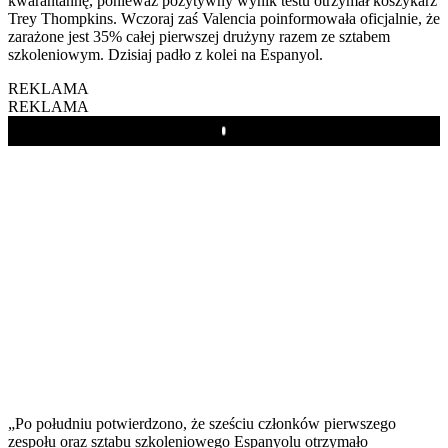
kwarantannę, ponieważ pozytywny wynik testu otrzymał koszykarz
Trey Thompkins. Wczoraj zaś Valencia poinformowała oficjalnie, że
zarażone jest 35% całej pierwszej drużyny razem ze sztabem
szkoleniowym. Dzisiaj padło z kolei na Espanyol.
REKLAMA
REKLAMA
Play
„Po południu potwierdzono, że sześciu członków pierwszego
zespołu oraz sztabu szkoleniowego Espanyolu otrzymało