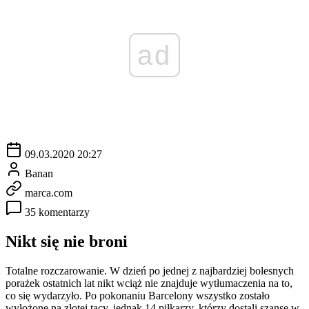
ad
09.03.2020 20:27
Banan
marca.com
35 komentarzy
Nikt się nie broni
Totalne rozczarowanie. W dzień po jednej z najbardziej bolesnych
porażek ostatnich lat nikt wciąż nie znajduje wytłumaczenia na to,
co się wydarzyło. Po pokonaniu Barcelony wszystko zostało
wyłożone na złotej tacy, jednak 14 piłkarzy, którzy dostali szansę w