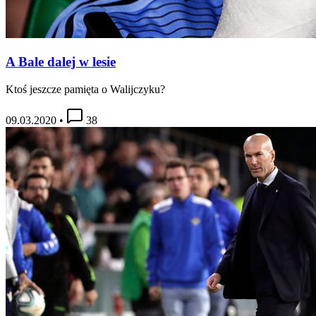
A Bale dalej w lesie
Ktoś jeszcze pamięta o Walijczyku?
09.03.2020
•
38