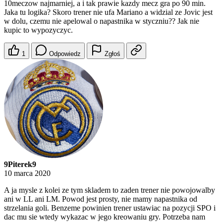
10meczow najmarniej, a i tak prawie kazdy mecz gra po 90 min.
Jaka tu logika? Skoro trener nie ufa Mariano a widzial ze Jovic jest
w dolu, czemu nie apelowal o napastnika w styczniu?? Jak nie
kupic to wypozyczyc.
1
Odpowiedz
Zgłoś
9Piterek9
10 marca 2020
A ja mysle z kolei ze tym skladem to zaden trener nie powojowalby
ani w LL ani LM. Powod jest prosty, nie mamy napastnika od
strzelania goli. Benzeme powinien trener ustawiac na pozycji SPO i
dac mu sie wtedy wykazac w jego kreowaniu gry. Potrzeba nam