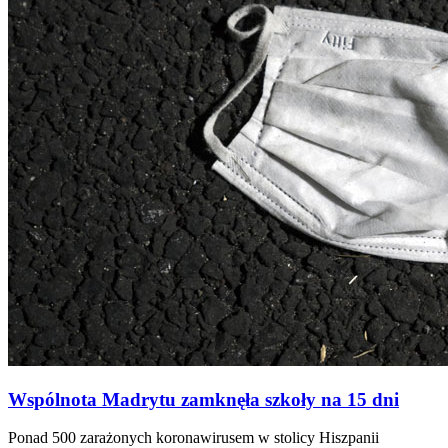
Wspólnota Madrytu zamknęła szkoły na 15 dni
Ponad 500 zarażonych koronawirusem w stolicy Hiszpanii