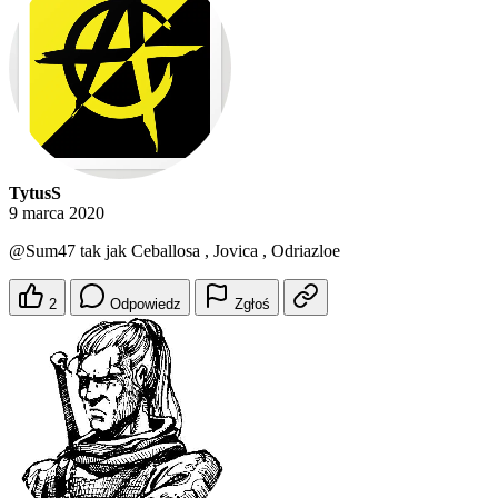
TytusS
9 marca 2020
@Sum47
tak jak Ceballosa , Jovica , Odriazloe
2
Odpowiedz
Zgłoś