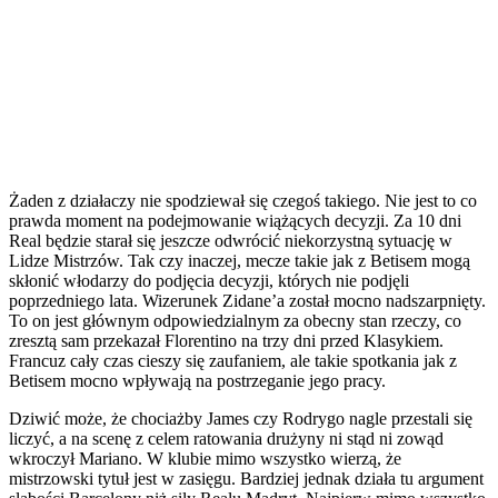
Żaden z działaczy nie spodziewał się czegoś takiego. Nie jest to co
prawda moment na podejmowanie wiążących decyzji. Za 10 dni
Real będzie starał się jeszcze odwrócić niekorzystną sytuację w
Lidze Mistrzów. Tak czy inaczej, mecze takie jak z Betisem mogą
skłonić włodarzy do podjęcia decyzji, których nie podjęli
poprzedniego lata. Wizerunek Zidane’a został mocno nadszarpnięty.
To on jest głównym odpowiedzialnym za obecny stan rzeczy, co
zresztą sam przekazał Florentino na trzy dni przed Klasykiem.
Francuz cały czas cieszy się zaufaniem, ale takie spotkania jak z
Betisem mocno wpływają na postrzeganie jego pracy.
Dziwić może, że chociażby James czy Rodrygo nagle przestali się
liczyć, a na scenę z celem ratowania drużyny ni stąd ni zowąd
wkroczył Mariano. W klubie mimo wszystko wierzą, że
mistrzowski tytuł jest w zasięgu. Bardziej jednak działa tu argument