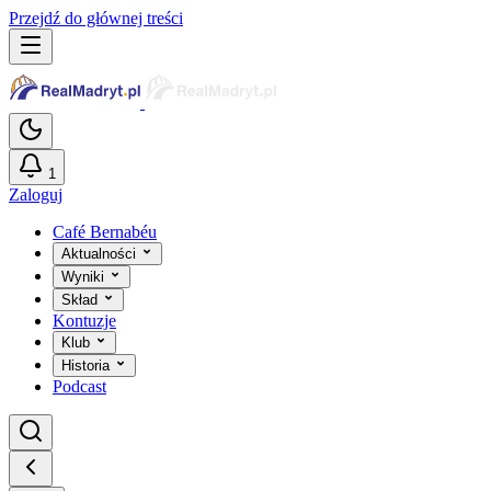
Przejdź do głównej treści
1
Zaloguj
Café Bernabéu
Aktualności
Wyniki
Skład
Kontuzje
Klub
Historia
Podcast