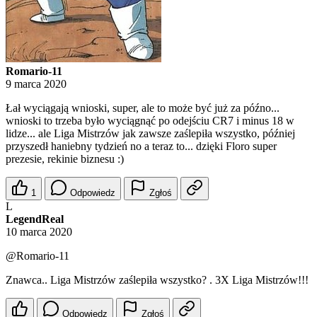
Romario-11
9 marca 2020
Łał wyciągają wnioski, super, ale to może być już za późno...
wnioski to trzeba było wyciągnąć po odejściu CR7 i minus 18 w
lidze... ale Liga Mistrzów jak zawsze zaślepiła wszystko, później
przyszedł haniebny tydzień no a teraz to... dzięki Floro super
prezesie, rekinie biznesu :)
1
Odpowiedz
Zgłoś
L
LegendReal
10 marca 2020
@Romario-11
Znawca.. Liga Mistrzów zaślepiła wszystko? . 3X Liga Mistrzów!!!
Odpowiedz
Zgłoś