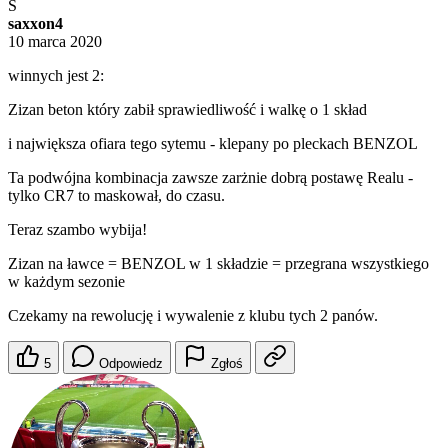
S
saxxon4
10 marca 2020
winnych jest 2:
Zizan beton który zabił sprawiedliwość i walkę o 1 skład
i największa ofiara tego sytemu - klepany po pleckach BENZOL
Ta podwójna kombinacja zawsze zarżnie dobrą postawę Realu -
tylko CR7 to maskował, do czasu.
Teraz szambo wybija!
Zizan na ławce = BENZOL w 1 składzie = przegrana wszystkiego
w każdym sezonie
Czekamy na rewolucję i wywalenie z klubu tych 2 panów.
5
Odpowiedz
Zgłoś