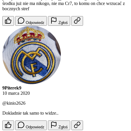
środku już nie ma nikogo, nie ma Cr7, to komu on chce wrzucać z
bocznych stref
Odpowiedz
Zgłoś
9Piterek9
10 marca 2020
@kinio2626
Dokladnie tak samo to widze..
Odpowiedz
Zgłoś