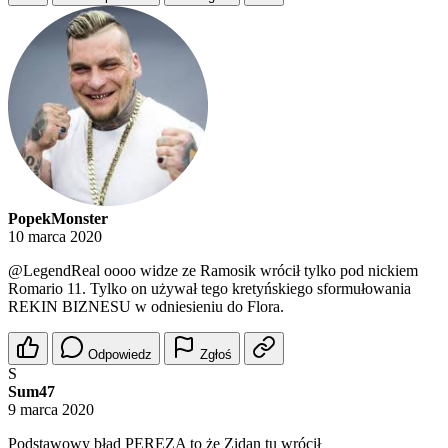
PopekMonster
10 marca 2020
@LegendReal
oooo widze ze Ramosik wrócił tylko pod nickiem
Romario 11. Tylko on używał tego kretyńskiego sformułowania
REKIN BIZNESU w odniesieniu do Flora.
Odpowiedz
Zgłoś
S
Sum47
9 marca 2020
Podstawowy błąd PEREZA to że Zidan tu wrócił