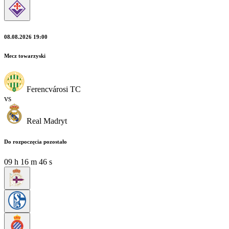
08.08.2026 19:00
Mecz towarzyski
Ferencvárosi TC
vs
Real Madryt
Do rozpoczęcia pozostało
09
h
16
m
44
s