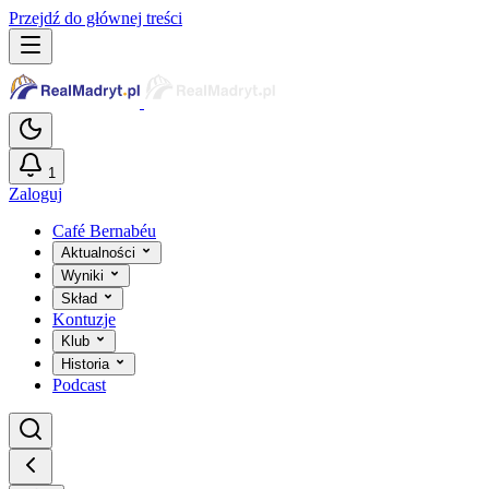
Przejdź do głównej treści
1
Zaloguj
Café Bernabéu
Aktualności
Wyniki
Skład
Kontuzje
Klub
Historia
Podcast