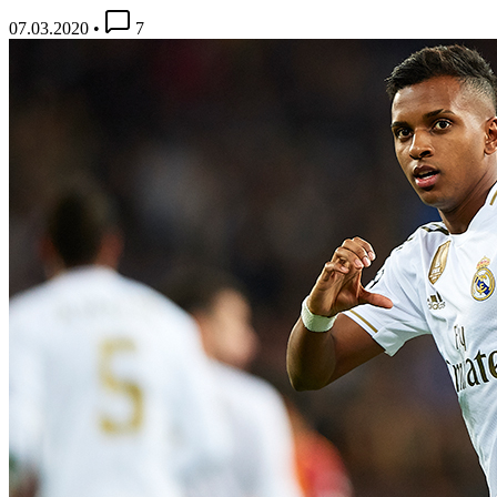
07.03.2020
•
7