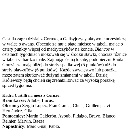
Castilla zagra dzisiaj z Coruxo, a Galisyjczycy aktywnie uczestniczą
w walce o awans. Obecnie zajmują piąte miejsce w tabeli, mając o
cztery punkty więcej od madrytczyków na koncie.
Blancos
w
ostatnich tygodniach ulokowali się w środku stawki, chociaż różnice
w tabeli są bardzo małe. Zajmując ósmą lokatę, podopieczni Raúla
Gonzáleza mają bliżej do strefy spadkowej (5 punktów) niż do
strefy play-offów (6 punktów). Każde zwycięstwo lub porażka
może zatem skutkować dużymi zmianami w tabeli. Dzisiaj
Królewscy będą chcieli się zrehabilitować za wysoką porażkę
sprzed tygodnia.
Kadra Castilli na mecz z Coruxo:
Bramkarze:
Altube, Lucas.
Obrońcy:
Sergio López, Fran García, Chust, Guillem, Javi
Hernández, Gila.
Pomocnicy:
Martín Calderón, Ayoub, Fidalgo, Bravo, Blanco,
Reinier, Marvin, Baeza.
Napastnicy:
Marc Gual, Pablo.