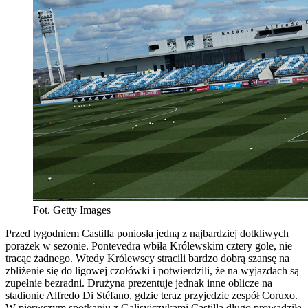
Fot. Getty Images
Przed tygodniem Castilla poniosła jedną z najbardziej dotkliwych
porażek w sezonie. Pontevedra wbiła Królewskim cztery gole, nie
tracąc żadnego. Wtedy Królewscy stracili bardzo dobrą szansę na
zbliżenie się do ligowej czołówki i potwierdzili, że na wyjazdach są
zupełnie bezradni. Drużyna prezentuje jednak inne oblicze na
stadionie Alfredo Di Stéfano, gdzie teraz przyjedzie zespół Coruxo.
W pierwszym spotkaniu z Galisyjczykami Castilla długo prowadziła