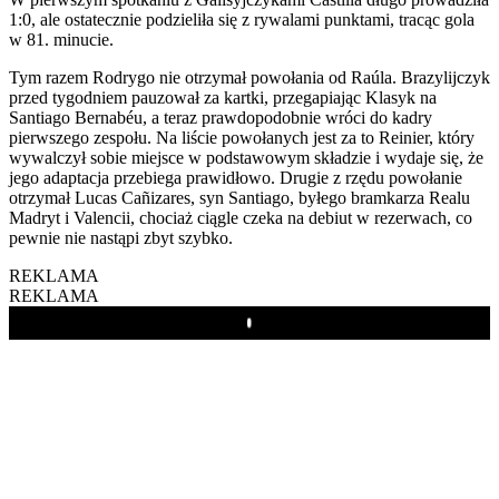
1:0, ale ostatecznie podzieliła się z rywalami punktami, tracąc gola
w 81. minucie.
Tym razem Rodrygo nie otrzymał powołania od Raúla. Brazylijczyk
przed tygodniem pauzował za kartki, przegapiając Klasyk na
Santiago Bernabéu, a teraz prawdopodobnie wróci do kadry
pierwszego zespołu. Na liście powołanych jest za to Reinier, który
wywalczył sobie miejsce w podstawowym składzie i wydaje się, że
jego adaptacja przebiega prawidłowo. Drugie z rzędu powołanie
otrzymał Lucas Cañizares, syn Santiago, byłego bramkarza Realu
Madryt i Valencii, chociaż ciągle czeka na debiut w rezerwach, co
pewnie nie nastąpi zbyt szybko.
REKLAMA
REKLAMA
Play