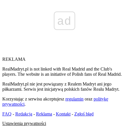
ad
REKLAMA
RealMadryt.pl is not linked with Real Madrid and the Club's
players. The website is an initiative of Polish fans of Real Madrid.
RealMadryt.pl nie jest powiązany z Realem Madryt ani jego
piłkarzami. Serwis jest inicjatywą polskich fanów Realu Madryt.
Korzystając z serwisu akceptujesz
regulamin
oraz
politykę
prywatności
.
FAQ
-
Redakcja
-
Reklama
-
Kontakt
-
Zgłoś błąd
Ustawienia prywatności