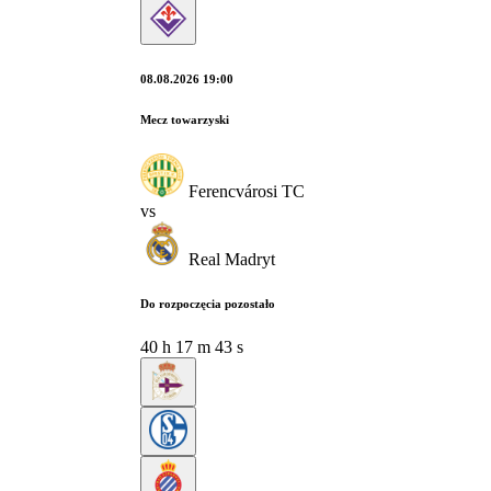
08.08.2026 19:00
Mecz towarzyski
Ferencvárosi TC
vs
Real Madryt
Do rozpoczęcia pozostało
40
h
17
m
42
s