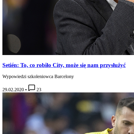
Setién: To, co robiło City, może się nam przysłużyć
Wypowiedzi szkoleniowca Barcelony
29.02.2020
•
23