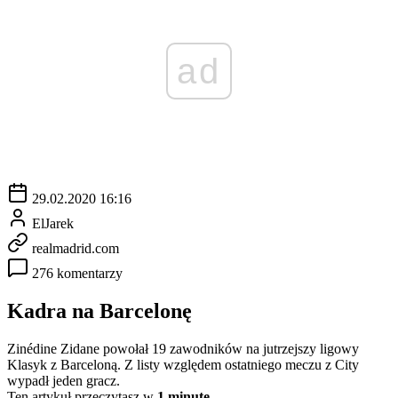
ad
29.02.2020 16:16
ElJarek
realmadrid.com
276 komentarzy
Kadra na Barcelonę
Zinédine Zidane powołał 19 zawodników na jutrzejszy ligowy
Klasyk z Barceloną. Z listy względem ostatniego meczu z City
wypadł jeden gracz.
Ten artykuł przeczytasz w
1 minutę.