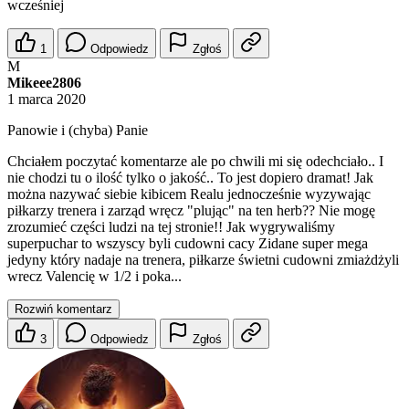
wcześniej
1
Odpowiedz
Zgłoś
M
Mikeee2806
1 marca 2020
Panowie i (chyba) Panie
Chciałem poczytać komentarze ale po chwili mi się odechciało.. I
nie chodzi tu o ilość tylko o jakość.. To jest dopiero dramat! Jak
można nazywać siebie kibicem Realu jednocześnie wyzywając
piłkarzy trenera i zarząd wręcz "plując" na ten herb?? Nie mogę
zrozumieć części ludzi na tej stronie!! Jak wygrywaliśmy
superpuchar to wszyscy byli cudowni cacy Zidane super mega
jedyny który nadaje na trenera, piłkarze świetni cudowni zmiażdżyli
wrecz Valencię w 1/2 i poka...
Rozwiń komentarz
3
Odpowiedz
Zgłoś