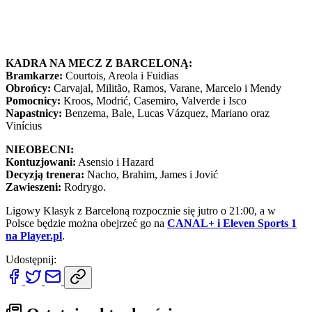
KADRA NA MECZ Z BARCELONĄ:
Bramkarze:
Courtois, Areola i Fuidias
Obrońcy:
Carvajal, Militão, Ramos, Varane, Marcelo i Mendy
Pomocnicy:
Kroos, Modrić, Casemiro, Valverde i Isco
Napastnicy:
Benzema, Bale, Lucas Vázquez, Mariano oraz
Vinícius
NIEOBECNI:
Kontuzjowani:
Asensio i Hazard
Decyzją trenera:
Nacho, Brahim, James i Jović
Zawieszeni:
Rodrygo.
Ligowy Klasyk z Barceloną rozpocznie się jutro o 21:00, a w
Polsce będzie można obejrzeć go na
CANAL+ i Eleven Sports 1
na Player.pl
.
Udostępnij: