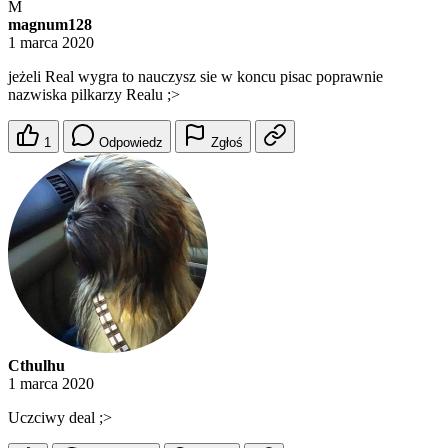
M
magnum128
1 marca 2020
jeżeli Real wygra to nauczysz sie w koncu pisac poprawnie
nazwiska pilkarzy Realu ;>
1
Odpowiedz
Zgłoś
Cthulhu
1 marca 2020
Uczciwy deal ;>