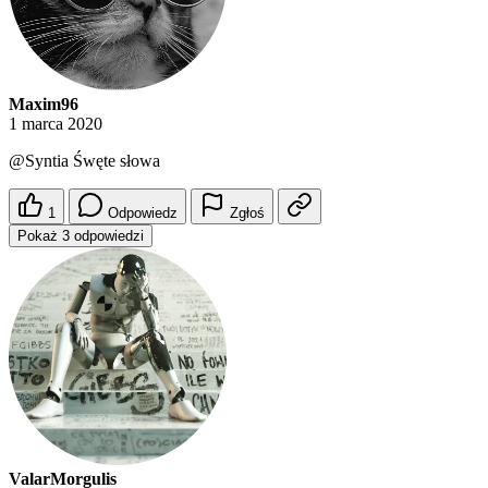
Maxim96
1 marca 2020
@Syntia
Śwęte słowa
1
Odpowiedz
Zgłoś
Pokaż 3 odpowiedzi
ValarMorgulis