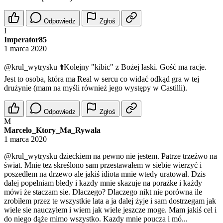
Odpowiedz
Zgłoś
I
Imperator85
1 marca 2020
@krul_wytrysku
⬆️Kolejny "kibic" z Bożej łaski. Gość ma racje.
Jest to osoba, która ma Real w sercu co widać odkąd gra w tej
drużynie (mam na myśli również jego występy w Castilli).
Odpowiedz
Zgłoś
M
Marcelo_Ktory_Ma_Rywala
1 marca 2020
@krul_wytrysku
dzieckiem na pewno nie jestem. Patrze trzeźwo na
świat. Mnie tez skreślono sam przestawałem w siebie wierzyć i
poszedłem na drzewo ale jakiś idiota mnie wtedy uratował. Dzis
dalej popełniam błedy i kazdy mnie skazuje na porażke i każdy
mówi że staczam sie. Dlaczego? Dlaczego nikt nie porówna ile
zrobiłem przez te wszystkie lata a ja dalej żyje i sam dostrzegam jak
wiele sie nauczyłem i wiem jak wiele jeszcze moge. Mam jakiś cel i
do niego dąże mimo wszystko. Kazdy mnie poucza i mó...