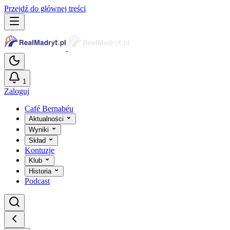
Przejdź do głównej treści
1
Zaloguj
Café Bernabéu
Aktualności
Wyniki
Skład
Kontuzje
Klub
Historia
Podcast