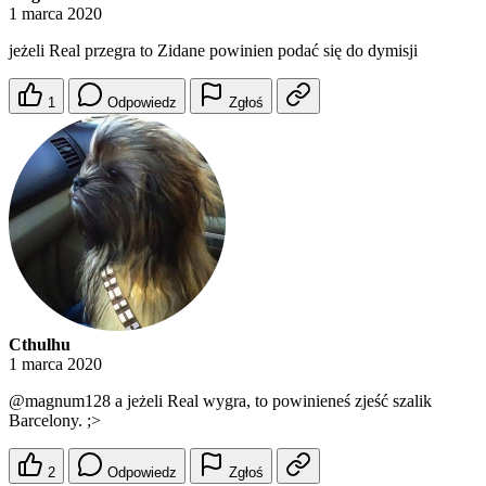
1 marca 2020
jeżeli Real przegra to Zidane powinien podać się do dymisji
1
Odpowiedz
Zgłoś
Cthulhu
1 marca 2020
@magnum128
a jeżeli Real wygra, to powinieneś zjeść szalik
Barcelony. ;>
2
Odpowiedz
Zgłoś