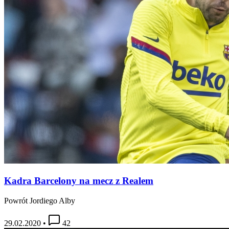
Kadra Barcelony na mecz z Realem
Powrót Jordiego Alby
29.02.2020
•
42