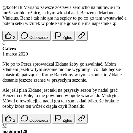
@kot4418
Mariano zawsze zostawia serducho na murawie i to
może zrobić różnicę, ja bym widział atak Benzema Mariano
Vinicius. Benz i tak nie gra na szpicy to po co go tam wystawiać a
potem setki wrzutek w pole karne gdzie nie ma napastnika :p
2
Odpowiedz
Zgłoś
C
Calvex
1 marca 2020
Nie po to Perez sprowadzał Zidana żeby go zwalniać. Moim
zdaniem jeżeli w tym sezonie nic nie wygramy - co i tak będzie
katastrofą patrząc na formę Barcelony w tym sezonie, to Zidane
dostanie jeszcze szanse w przyszłym sezonie.
Ale jeśli plan Zidane jest taki na przyszły sezon by nadal grać
Benzema i Bale, to nie powinien w ogóle wracać do Madrytu.
Mówił o rewolucji, a nadal gra ten sam skład tylko, że brakuje
osoby która ten wózek ciągła czyli Ronaldo.
2
Odpowiedz
Zgłoś
M
magnum128