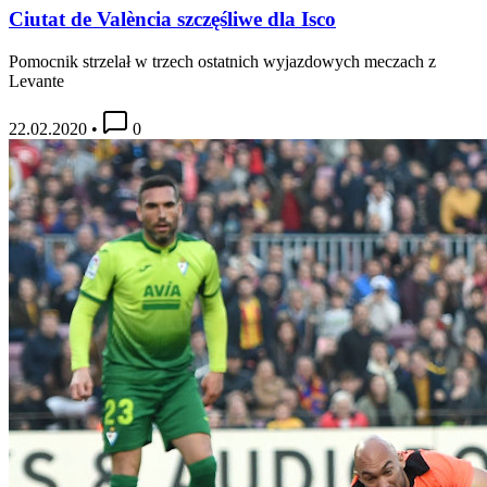
Ciutat de València szczęśliwe dla Isco
Pomocnik strzelał w trzech ostatnich wyjazdowych meczach z
Levante
22.02.2020
•
0