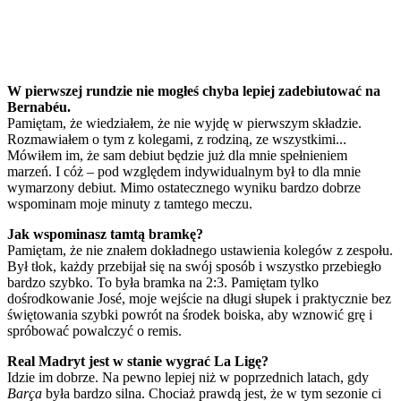
W pierwszej rundzie nie mogłeś chyba lepiej zadebiutować na
Bernabéu.
Pamiętam, że wiedziałem, że nie wyjdę w pierwszym składzie.
Rozmawiałem o tym z kolegami, z rodziną, ze wszystkimi...
Mówiłem im, że sam debiut będzie już dla mnie spełnieniem
marzeń. I cóż – pod względem indywidualnym był to dla mnie
wymarzony debiut. Mimo ostatecznego wyniku bardzo dobrze
wspominam moje minuty z tamtego meczu.
Jak wspominasz tamtą bramkę?
Pamiętam, że nie znałem dokładnego ustawienia kolegów z zespołu.
Był tłok, każdy przebijał się na swój sposób i wszystko przebiegło
bardzo szybko. To była bramka na 2:3. Pamiętam tylko
dośrodkowanie José, moje wejście na długi słupek i praktycznie bez
świętowania szybki powrót na środek boiska, aby wznowić grę i
spróbować powalczyć o remis.
Real Madryt jest w stanie wygrać La Ligę?
Idzie im dobrze. Na pewno lepiej niż w poprzednich latach, gdy
Barça
była bardzo silna. Chociaż prawdą jest, że w tym sezonie ci