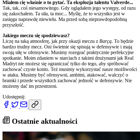
Miałem cię właśnie o to pytać. Ta eksplozja talentu Valverde...
Tak, tak, coś niesamowitego. Gdy oglądałem jego występy, od razu
się zakochałem. Ta siła, ta moc... Myślę, że to wszystko jest w
zasięgu naprawdę niewielu. Ma przed sobą nieprawdopodobną
przyszłość.
Jakiego meczu się spodziewasz?
Liczę na taką atmosferę, jak przy okazji meczu z
Barçą
. To będzie
bardzo trudny mecz. Oni świetnie się spisują w defensywie i mają
swoją siłę w ofensywie. Musimy rozegrać praktycznie perfekcyjne
spotkanie. Moim zdaniem w starciach z takimi drużynami jak Real
Madryt nie możesz się ograniczać tylko do tego, aby spróbować
zachować czyste konto. Też musimy wykorzystać nasze możliwości
w ataku. Musimy być ofensywni, ambitni, atakować, walczyć o
bramki i przede wszystkich zachować jedność w defensywie. Nie
możemy dać im przestrzeni.
Udostępnij:
Ostatnie aktualności