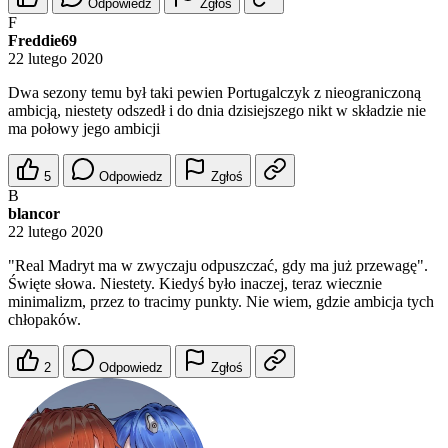
Odpowiedz
Zgłoś
F
Freddie69
22 lutego 2020
Dwa sezony temu był taki pewien Portugalczyk z nieograniczoną
ambicją, niestety odszedł i do dnia dzisiejszego nikt w składzie nie
ma połowy jego ambicji
5
Odpowiedz
Zgłoś
B
blancor
22 lutego 2020
"Real Madryt ma w zwyczaju odpuszczać, gdy ma już przewagę".
Święte słowa. Niestety. Kiedyś było inaczej, teraz wiecznie
minimalizm, przez to tracimy punkty. Nie wiem, gdzie ambicja tych
chłopaków.
2
Odpowiedz
Zgłoś