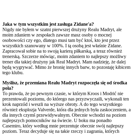
Jaka w tym wszystkim jest zasługa Zidane'a?
Nigdy nie byłem w szatni pierwszej drużyny Realu Madryt, ale
moim zdaniem w zespołach zawsze masz osoby o mocnej
osobowości czy ego, dlatego musi tam być ktoś, kto jest przez
wszystkich szanowany w 100%. I tą osobą jest właśnie Zidane.
Zapracował sobie na to swoją karierą piłkarską, a teraz również
trenerską. Szczerze mówiąc, moim zdaniem to najlepszy możliwy
trener dla takiej drużyny jak Real Madryt. Mam nadzieję, że dalej
będą wygrywać. Mimo że bronię innych barw, to pozostaję kibicem
tego klubu.
Myślisz, że przemiana Realu Madryt rozpoczęła się od środka
pola?
To prawda, że po pewnym czasie, w którym Kroos i Modrić nie
prezentowali poziomu, do którego nas przyzwyczaili, wykonali ten
krok naprzód i weszli na wyższe obroty. A do tego wszystkiego
również eksplozja Valverde, która dla jednych była zaskoczeniem, a
dla innych czymś przewidywalnym. Obecnie wchodzi na poziom
najlepszych pomocników na świecie. U boku ma ponadto
Casemiro, który według mnie prezentuje obecnie swój najlepszy
poziom. Teraz decyduje się na takie rzeczy i zagrania, których