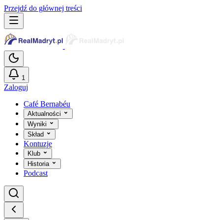
Przejdź do głównej treści
1
Zaloguj
Café Bernabéu
Aktualności
Wyniki
Skład
Kontuzje
Klub
Historia
Podcast