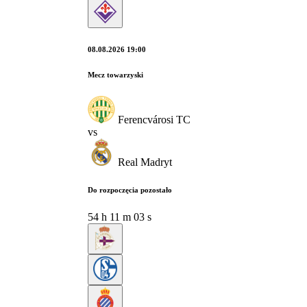
08.08.2026 19:00
Mecz towarzyski
Ferencvárosi TC
vs
Real Madryt
Do rozpoczęcia pozostało
54
h
11
m
02
s